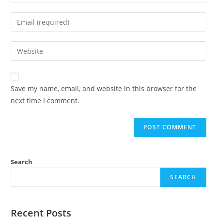
Save my name, email, and website in this browser for the
next time I comment.
Search
SEARCH
Recent Posts