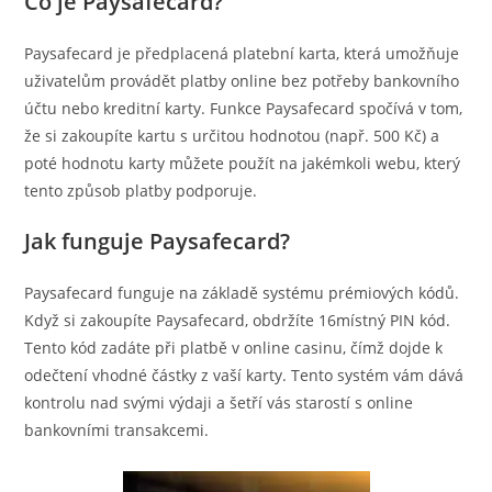
Co je Paysafecard?
Paysafecard je předplacená platební karta, která umožňuje
uživatelům provádět platby online bez potřeby bankovního
účtu nebo kreditní karty. Funkce Paysafecard spočívá v tom,
že si zakoupíte kartu s určitou hodnotou (např. 500 Kč) a
poté hodnotu karty můžete použít na jakémkoli webu, který
tento způsob platby podporuje.
Jak funguje Paysafecard?
Paysafecard funguje na základě systému prémiových kódů.
Když si zakoupíte Paysafecard, obdržíte 16místný PIN kód.
Tento kód zadáte při platbě v online casinu, čímž dojde k
odečtení vhodné částky z vaší karty. Tento systém vám dává
kontrolu nad svými výdaji a šetří vás starostí s online
bankovními transakcemi.