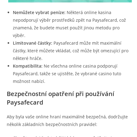
Nemůžete vybrat peníze:
Některá online kasina
nepodporují výběr prostředků zpět na Paysafecard, což
znamená, že budete muset použít jinou metodu pro
výběr.
Limitované částky:
Paysafecard může mít maximální
částky, které můžete vkládat, což může být omezující pro
některé hráče.
Kompatibilita:
Ne všechna online casina podporují
Paysafecard, takže se ujistěte, že vybrané casino tuto
možnost nabízí.
Bezpečnostní opatření při používání
Paysafecard
Aby byla vaše online hraní maximálně bezpečná, dodržujte
několik základních bezpečnostních pravidel: