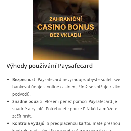
Výhody používání Paysafecard
Bezpečnost:
Paysafecard nevyžaduje, abyste sdíleli své
bankovní údaje s online casinem, čímž se snižuje riziko
podvodů.
Snadné použití:
Vložení peněz pomocí Paysafecard je
snadné a rychlé. Potřebujete pouze PIN kód a můžete
začít hrát.
Kontrola výdajů:
S předplacenou kartou máte přesnou
kontrolu nad svými financemi, což vám pomáhá se