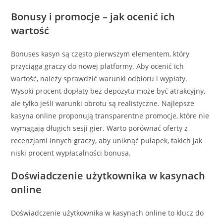
Bonusy i promocje – jak ocenić ich
wartość
Bonuses kasyn są często pierwszym elementem, który
przyciąga graczy do nowej platformy. Aby ocenić ich
wartość, należy sprawdzić warunki odbioru i wypłaty.
Wysoki procent dopłaty bez depozytu może być atrakcyjny,
ale tylko jeśli warunki obrotu są realistyczne. Najlepsze
kasyna online proponują transparentne promocje, które nie
wymagają długich sesji gier. Warto porównać oferty z
recenzjami innych graczy, aby uniknąć pułapek, takich jak
niski procent wypłacalności bonusa.
Doświadczenie użytkownika w kasynach
online
Doświadczenie użytkownika w kasynach online to klucz do