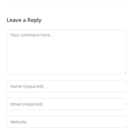
Leave a Reply