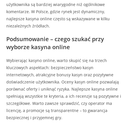
użytkownika są bardziej wiarygodne niż ogólnikowe
komentarze. W Polsce, gdzie rynek jest dynamiczny,
najlepsze kasyna online często są wskazywane w kilku
niezależnych źródłach.
Podsumowanie – czego szukać przy
wyborze kasyna online
Wybierając kasyno online, warto skupić się na trzech
kluczowych aspektach: bezpieczeństwo kasyn
internetowych, atrakcyjne bonusy kasyn oraz pozytywne
doświadczenie użytkownika. Oceny kasyn online pozwalają
porównać oferty i uniknąć ryzyka. Najlepsze kasyna online
spełniają wszystkie te kryteria, a ich recenzje są pozytywne i
szczegółowe. Warto zawsze sprawdzić, czy operator ma
licencję, a promocje są transparentne – to gwarancja
bezpiecznej i przyjemnej gry.