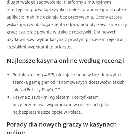
długotrwałego zadowolenia. Platformy z intuicyjnym
interfejsem pozwalają szybko znaleźć ulubione gry, a dobre
aplikacje mobilne działają bez przerywania. Oceny często
wskazują, czy obsługa klienta odpowiada błyskawicznie i czy
gracz czuje się pewnie w trakcie rozgrywki. Dla nowych
użytkowników, wybór kasyna z prostym procesem rejestracji
i szybkimi wypłatami to priorytet.
Najlepsze kasyna online według recenzji
Portale z oceną 4.8/5, oferujące bonusy bez depozytu i
szeroką gamę gier od renomowanych dostawców, takich
jak NetEnt czy Play’n GO.
Kasyna z szybkimi wypłatami i certyfikatem
bezpieczeństwa, wspomniane w recenzjach jako
najbezpieczniejsze opcje w Polsce.
Porady dla nowych graczy w kasynach
online