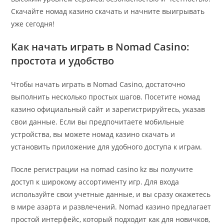
Скачайте номад казино скачать и начните выигрывать
уже сегодня!
Как начать играть в Nomad Casino:
простота и удобство
Чтобы начать играть в Nomad Casino, достаточно
выполнить несколько простых шагов. Посетите номад
казино официальный сайт и зарегистрируйтесь, указав
свои данные. Если вы предпочитаете мобильные
устройства, вы можете номад казино скачать и
установить приложение для удобного доступа к играм.
После регистрации на nomad casino kz вы получите
доступ к широкому ассортименту игр. Для входа
используйте свои учетные данные, и вы сразу окажетесь
в мире азарта и развлечений. Nomad казино предлагает
простой интерфейс, который подходит как для новичков,