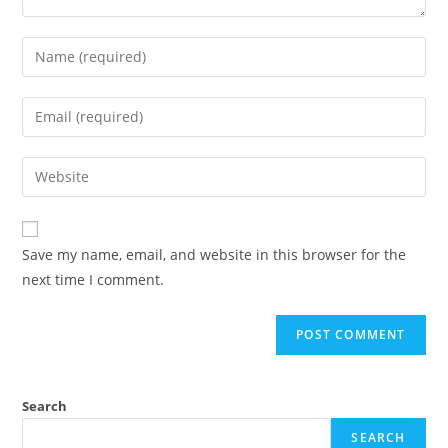
Save my name, email, and website in this browser for the
next time I comment.
Search
SEARCH