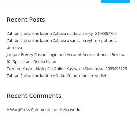
Recent Posts
Zahraničné online kasíno Zábava na dosah ruky -2103367765
Zahraničné online kasíno Zábava a šanca na výhru z pohodlia
domova
Jackpot Frenzy Casino Login und Account Access öffnen – Review
für Spieler aus Deutschland
Zoznam Kasín – Najlepšie Online Kasína na Slovensku -2053493125
Zahraničné online kasíno Všetko, čo potrebujete vedieť
Recent Comments
A WordPress Commenter
on
Hello world!