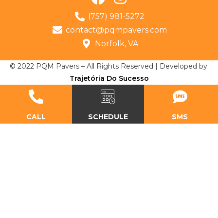
(757) 981-5272
contact@pqmpavers.com
Norfolk, VA
© 2022 PQM Pavers – All Rights Reserved | Developed by:
Trajetória Do Sucesso
CALL
SCHEDULE
SMS