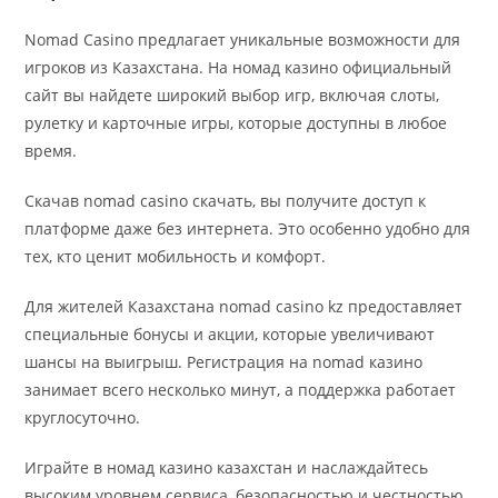
Nomad Casino предлагает уникальные возможности для
игроков из Казахстана. На номад казино официальный
сайт вы найдете широкий выбор игр, включая слоты,
рулетку и карточные игры, которые доступны в любое
время.
Скачав nomad casino скачать, вы получите доступ к
платформе даже без интернета. Это особенно удобно для
тех, кто ценит мобильность и комфорт.
Для жителей Казахстана nomad casino kz предоставляет
специальные бонусы и акции, которые увеличивают
шансы на выигрыш. Регистрация на nomad казино
занимает всего несколько минут, а поддержка работает
круглосуточно.
Играйте в номад казино казахстан и наслаждайтесь
высоким уровнем сервиса, безопасностью и честностью.