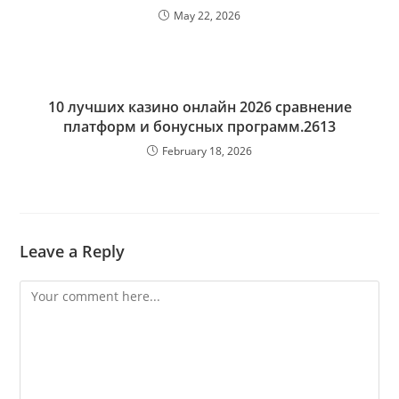
May 22, 2026
10 лучших казино онлайн 2026 сравнение
платформ и бонусных программ.2613
February 18, 2026
Leave a Reply