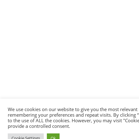
We use cookies on our website to give you the most relevant
remembering your preferences and repeat visits. By clicking 
to the use of ALL the cookies. However, you may visit "Cookie
provide a controlled consent.
Cookie Settings
Ok