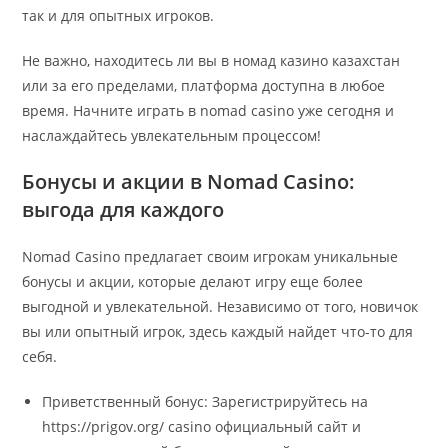
так и для опытных игроков.
Не важно, находитесь ли вы в номад казино казахстан
или за его пределами, платформа доступна в любое
время. Начните играть в nomad casino уже сегодня и
наслаждайтесь увлекательным процессом!
Бонусы и акции в Nomad Casino:
выгода для каждого
Nomad Casino предлагает своим игрокам уникальные
бонусы и акции, которые делают игру еще более
выгодной и увлекательной. Независимо от того, новичок
вы или опытный игрок, здесь каждый найдет что-то для
себя.
Приветственный бонус: Зарегистрируйтесь на
https://prigov.org/ casino официальный сайт и