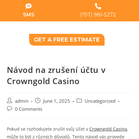
SMS
(757) 981-5272
GET A FREE ESTIMATE
Návod na zrušení účtu v
Crowngold Casino
admin
June 1, 2025
Uncategorized
0 Comments
Pokud se rozhodujete zrušit svůj účet v
Crowngold Casino
,
může to být z různých důvodů. Tento návod vás provede