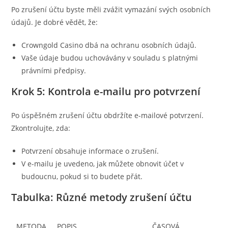
Po zrušení účtu byste měli zvážit vymazání svých osobních
údajů. Je dobré vědět, že:
Crowngold Casino dbá na ochranu osobních údajů.
Vaše údaje budou uchovávány v souladu s platnými
právními předpisy.
Krok 5: Kontrola e-mailu pro potvrzení
Po úspěšném zrušení účtu obdržíte e-mailové potvrzení.
Zkontrolujte, zda:
Potvrzení obsahuje informace o zrušení.
V e-mailu je uvedeno, jak můžete obnovit účet v
budoucnu, pokud si to budete přát.
Tabulka: Různé metody zrušení účtu
METODA
POPIS
ČASOVÁ