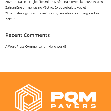
Zoznam Kasín – Najlepšie Online Kasína na Slovensku -2053493125
Zahraničné online kasíno Všetko, čo potrebujete vedieť
?Los cuales significa una restriccion, cerradura o embargo sobre
perfil?
Recent Comments
A WordPress Commenter
on
Hello world!