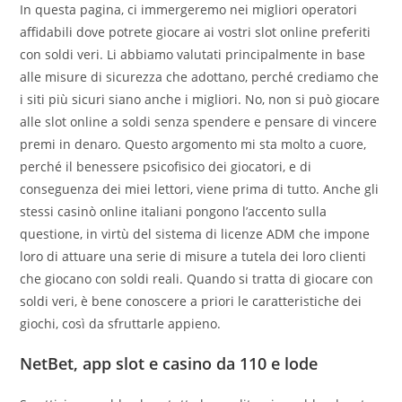
In questa pagina, ci immergeremo nei migliori operatori
affidabili dove potrete giocare ai vostri slot online preferiti
con soldi veri. Li abbiamo valutati principalmente in base
alle misure di sicurezza che adottano, perché crediamo che
i siti più sicuri siano anche i migliori. No, non si può giocare
alle slot online a soldi senza spendere e pensare di vincere
premi in denaro. Questo argomento mi sta molto a cuore,
perché il benessere psicofisico dei giocatori, e di
conseguenza dei miei lettori, viene prima di tutto. Anche gli
stessi casinò online italiani pongono l’accento sulla
questione, in virtù del sistema di licenze ADM che impone
loro di attuare una serie di misure a tutela dei loro clienti
che giocano con soldi reali. Quando si tratta di giocare con
soldi veri, è bene conoscere a priori le caratteristiche dei
giochi, così da sfruttarle appieno.
NetBet, app slot e casino da 110 e lode