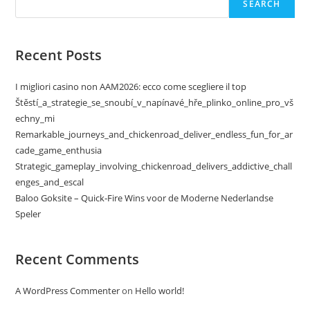
SEARCH
Recent Posts
I migliori casino non AAM2026: ecco come scegliere il top
Štěstí_a_strategie_se_snoubí_v_napínavé_hře_plinko_online_pro_vš
echny_mi
Remarkable_journeys_and_chickenroad_deliver_endless_fun_for_ar
cade_game_enthusia
Strategic_gameplay_involving_chickenroad_delivers_addictive_chall
enges_and_escal
Baloo Goksite – Quick‑Fire Wins voor de Moderne Nederlandse
Speler
Recent Comments
A WordPress Commenter
on
Hello world!