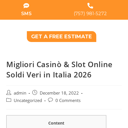
SMS
(757) 981-5272
GET A FREE ESTIMATE
Migliori Casinò & Slot Online
Soldi Veri in Italia 2026
admin
December 18, 2022
Uncategorized
0 Comments
Content