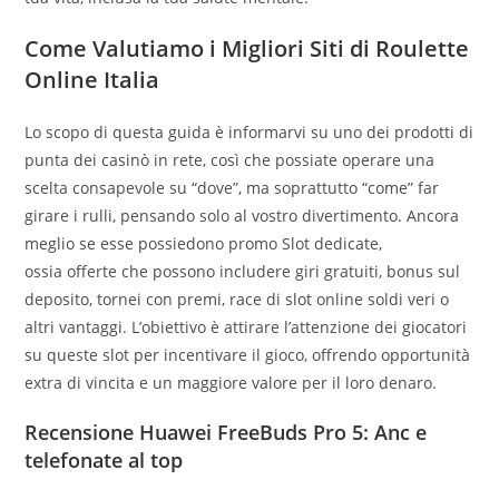
Come Valutiamo i Migliori Siti di Roulette
Online Italia
Lo scopo di questa guida è informarvi su uno dei prodotti di
punta dei casinò in rete, così che possiate operare una
scelta consapevole su “dove”, ma soprattutto “come” far
girare i rulli, pensando solo al vostro divertimento. Ancora
meglio se esse possiedono promo Slot dedicate,
ossia offerte che possono includere giri gratuiti, bonus sul
deposito, tornei con premi, race di slot online soldi veri o
altri vantaggi. L’obiettivo è attirare l’attenzione dei giocatori
su queste slot per incentivare il gioco, offrendo opportunità
extra di vincita e un maggiore valore per il loro denaro.
Recensione Huawei FreeBuds Pro 5: Anc e
telefonate al top