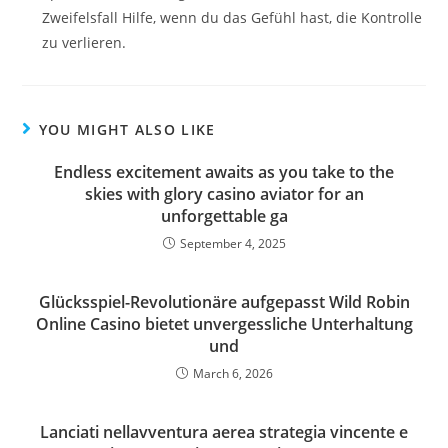
Zweifelsfall Hilfe, wenn du das Gefühl hast, die Kontrolle
zu verlieren.
YOU MIGHT ALSO LIKE
Endless excitement awaits as you take to the
skies with glory casino aviator for an
unforgettable ga
September 4, 2025
Glücksspiel-Revolutionäre aufgepasst Wild Robin
Online Casino bietet unvergessliche Unterhaltung
und
March 6, 2026
Lanciati nellavventura aerea strategia vincente e