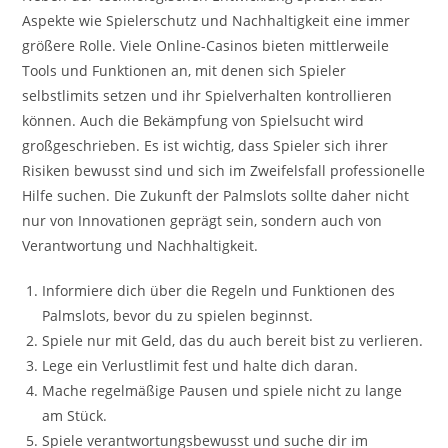
Aspekte wie Spielerschutz und Nachhaltigkeit eine immer
größere Rolle. Viele Online-Casinos bieten mittlerweile
Tools und Funktionen an, mit denen sich Spieler
selbstlimits setzen und ihr Spielverhalten kontrollieren
können. Auch die Bekämpfung von Spielsucht wird
großgeschrieben. Es ist wichtig, dass Spieler sich ihrer
Risiken bewusst sind und sich im Zweifelsfall professionelle
Hilfe suchen. Die Zukunft der Palmslots sollte daher nicht
nur von Innovationen geprägt sein, sondern auch von
Verantwortung und Nachhaltigkeit.
Informiere dich über die Regeln und Funktionen des
Palmslots, bevor du zu spielen beginnst.
Spiele nur mit Geld, das du auch bereit bist zu verlieren.
Lege ein Verlustlimit fest und halte dich daran.
Mache regelmäßige Pausen und spiele nicht zu lange
am Stück.
Spiele verantwortungsbewusst und suche dir im