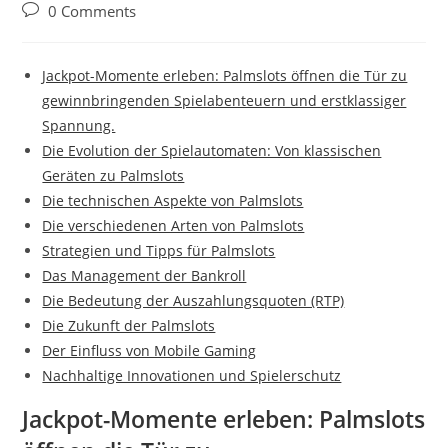
0 Comments
Jackpot-Momente erleben: Palmslots öffnen die Tür zu
gewinnbringenden Spielabenteuern und erstklassiger
Spannung.
Die Evolution der Spielautomaten: Von klassischen
Geräten zu Palmslots
Die technischen Aspekte von Palmslots
Die verschiedenen Arten von Palmslots
Strategien und Tipps für Palmslots
Das Management der Bankroll
Die Bedeutung der Auszahlungsquoten (RTP)
Die Zukunft der Palmslots
Der Einfluss von Mobile Gaming
Nachhaltige Innovationen und Spielerschutz
Jackpot-Momente erleben: Palmslots