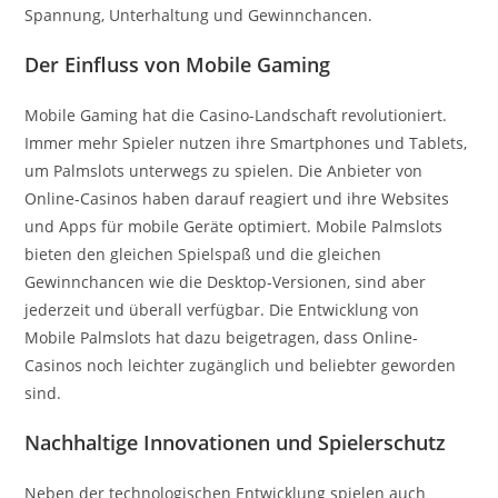
Spannung, Unterhaltung und Gewinnchancen.
Der Einfluss von Mobile Gaming
Mobile Gaming hat die Casino-Landschaft revolutioniert.
Immer mehr Spieler nutzen ihre Smartphones und Tablets,
um Palmslots unterwegs zu spielen. Die Anbieter von
Online-Casinos haben darauf reagiert und ihre Websites
und Apps für mobile Geräte optimiert. Mobile Palmslots
bieten den gleichen Spielspaß und die gleichen
Gewinnchancen wie die Desktop-Versionen, sind aber
jederzeit und überall verfügbar. Die Entwicklung von
Mobile Palmslots hat dazu beigetragen, dass Online-
Casinos noch leichter zugänglich und beliebter geworden
sind.
Nachhaltige Innovationen und Spielerschutz
Neben der technologischen Entwicklung spielen auch