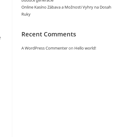
budúce generácie
Online Kasíno Zábava a Možnosti Vyhry na Dosah
Ruky
Recent Comments
e
A WordPress Commenter
on
Hello world!