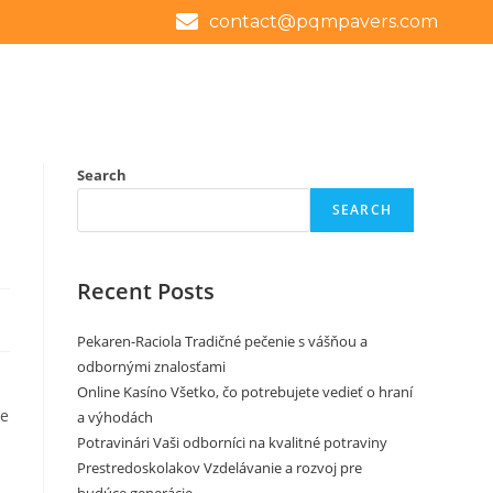
contact@pqmpavers.com
Search
SEARCH
Recent Posts
Pekaren-Raciola Tradičné pečenie s vášňou a
odbornými znalosťami
Online Kasíno Všetko, čo potrebujete vedieť o hraní
Le
a výhodách
Potravinári Vaši odborníci na kvalitné potraviny
Prestredoskolakov Vzdelávanie a rozvoj pre