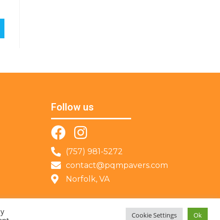
Follow us
(757) 981-5272
contact@pqmpavers.com
Norfolk, VA
By
Cookie Settings
Ok
ent.