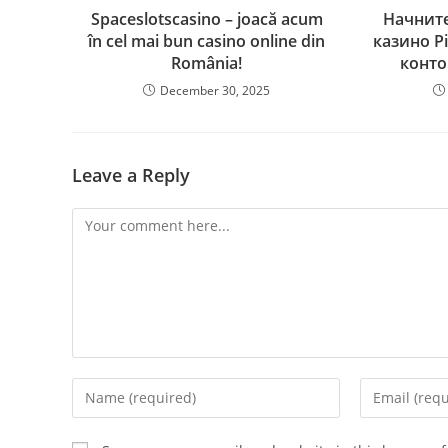
Spaceslotscasino – joacă acum
Начните
în cel mai bun casino online din
казино P
România!
конто
December 30, 2025
Leave a Reply