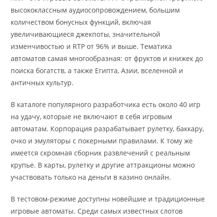
высококлассным аудиосопровождением, большим
количеством бонусных функций, включая
увеличивающиеся джекпоты, значительной
изменчивостью и RTP от 96% и выше. Тематика
автоматов самая многообразная: от фруктов и книжек до
поиска богатств, а также Египта, Азии, вселенной и
античных культур.
В каталоге популярного разработчика есть около 40 игр
на удачу, которые не включают в себя игровым
автоматам. Корпорация разрабатывает рулетку, баккару,
очко и эмуляторы с покерными правилами. К тому же
имеется скромная сборник развлечений с реальным
крупье. В карты, рулетку и другие аттракционы можно
участвовать только на деньги в казино онлайн.
В тестовом-режиме доступны новейшие и традиционные
игровые автоматы. Среди самых известных слотов