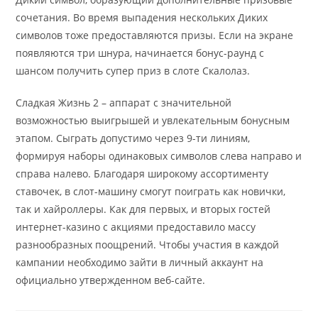
сочетания. Во время выпадения нескольких Диких
символов тоже предоставляются призы. Если на экране
появляются три шнура, начинается бонус-раунд с
шансом получить супер приз в слоте Скалолаз.
Сладкая Жизнь 2 – аппарат с значительной
возможностью выигрышей и увлекательным бонусным
этапом. Сыграть допустимо через 9-ти линиям,
формируя наборы одинаковых символов слева направо и
справа налево. Благодаря широкому ассортименту
ставочек, в слот-машину смогут поиграть как новички,
так и хайроллеры. Как для первых, и вторых гостей
интернет-казино с акциями предоставило массу
разнообразных поощрений. Чтобы участия в каждой
кампании необходимо зайти в личный аккаунт на
официально утвержденном веб-сайте.