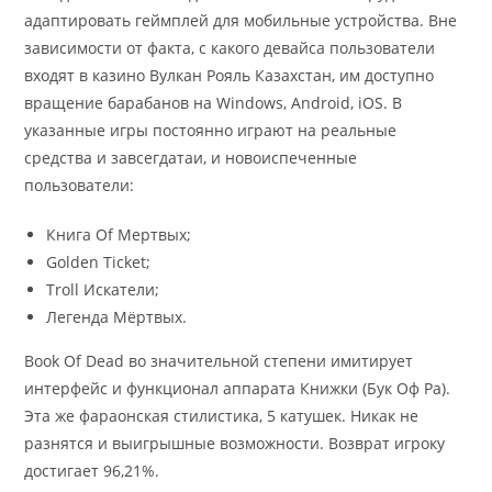
адаптировать геймплей для мобильные устройства. Вне
зависимости от факта, с какого девайса пользователи
входят в казино Вулкан Рояль Казахстан, им доступно
вращение барабанов на Windows, Android, iOS. В
указанные игры постоянно играют на реальные
средства и завсегдатаи, и новоиспеченные
пользователи:
Книга Of Мертвых;
Golden Ticket;
Troll Искатели;
Легенда Мёртвых.
Book Of Dead во значительной степени имитирует
интерфейс и функционал аппарата Книжки (Бук Оф Ра).
Эта же фараонская стилистика, 5 катушек. Никак не
разнятся и выигрышные возможности. Возврат игроку
достигает 96,21%.