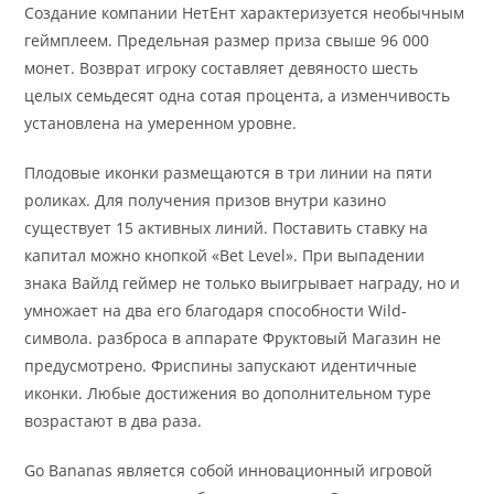
Создание компании НетЕнт характеризуется необычным
геймплеем. Предельная размер приза свыше 96 000
монет. Возврат игроку составляет девяносто шесть
целых семьдесят одна сотая процента, а изменчивость
установлена на умеренном уровне.
Плодовые иконки размещаются в три линии на пяти
роликах. Для получения призов внутри казино
существует 15 активных линий. Поставить ставку на
капитал можно кнопкой «Bet Level». При выпадении
знака Вайлд геймер не только выигрывает награду, но и
умножает на два его благодаря способности Wild-
символа. разброса в аппарате Фруктовый Магазин не
предусмотрено. Фриспины запускают идентичные
иконки. Любые достижения во дополнительном туре
возрастают в два раза.
Go Bananas является собой инновационный игровой