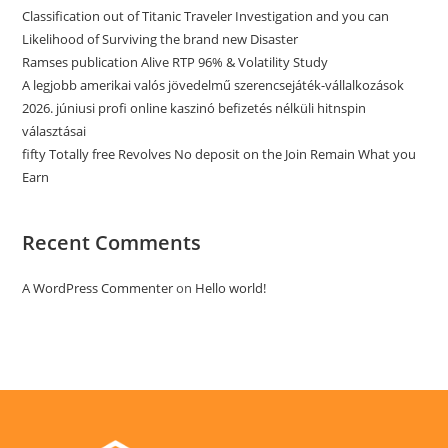
Classification out of Titanic Traveler Investigation and you can
Likelihood of Surviving the brand new Disaster
Ramses publication Alive RTP 96% & Volatility Study
A legjobb amerikai valós jövedelmű szerencsejáték-vállalkozások
2026. júniusi profi online kaszinó befizetés nélküli hitnspin
választásai
fifty Totally free Revolves No deposit on the Join Remain What you
Earn
Recent Comments
A WordPress Commenter
on
Hello world!