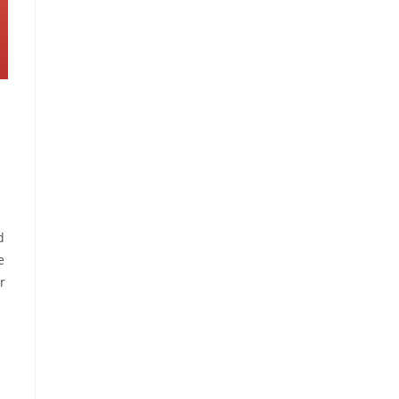
d
e
r