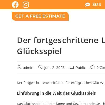
SMS
GET A FREE ESTIMATE
Der fortgeschrittene L
Glücksspiel
admin
June 2, 2026
Public
0 Co
Der fortgeschrittene Leitfaden für erfolgreiches Glückss
Einführung in die Welt des Glücksspiels
Das Glücksspiel hat eine lange und faszinierende Geschic