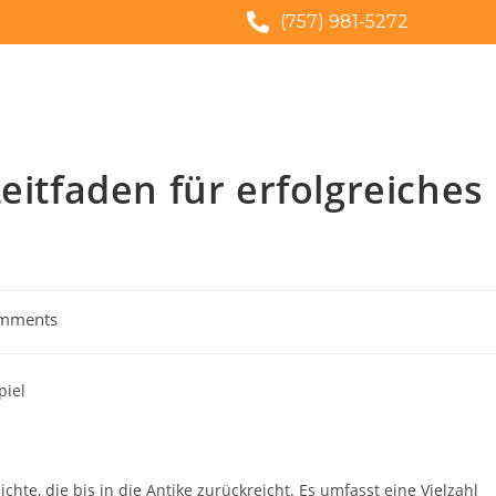
(757) 981-5272
eitfaden für erfolgreiches
mments
piel
hte, die bis in die Antike zurückreicht. Es umfasst eine Vielzahl