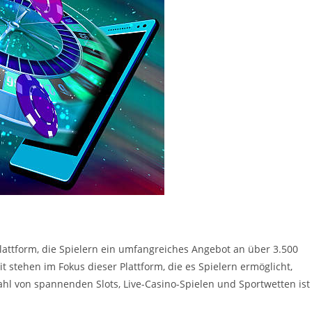
lattform, die Spielern ein umfangreiches Angebot an über 3.500
t stehen im Fokus dieser Plattform, die es Spielern ermöglicht,
zahl von spannenden Slots, Live-Casino-Spielen und Sportwetten ist