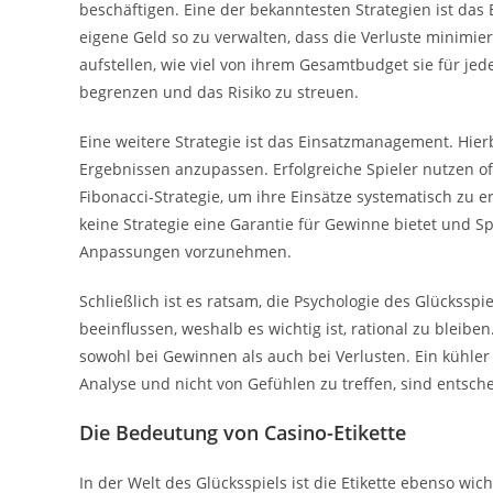
beschäftigen. Eine der bekanntesten Strategien ist das
eigene Geld so zu verwalten, dass die Verluste minimie
aufstellen, wie viel von ihrem Gesamtbudget sie für je
begrenzen und das Risiko zu streuen.
Eine weitere Strategie ist das Einsatzmanagement. Hier
Ergebnissen anzupassen. Erfolgreiche Spieler nutzen of
Fibonacci-Strategie, um ihre Einsätze systematisch zu e
keine Strategie eine Garantie für Gewinne bietet und Sp
Anpassungen vorzunehmen.
Schließlich ist es ratsam, die Psychologie des Glückssp
beeinflussen, weshalb es wichtig ist, rational zu bleiben
sowohl bei Gewinnen als auch bei Verlusten. Ein kühler
Analyse und nicht von Gefühlen zu treffen, sind entschei
Die Bedeutung von Casino-Etikette
In der Welt des Glücksspiels ist die Etikette ebenso wich