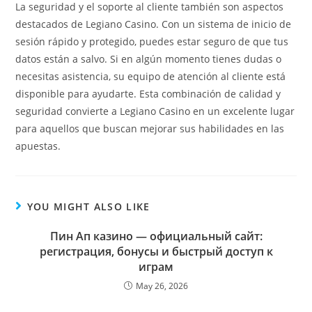
La seguridad y el soporte al cliente también son aspectos
destacados de Legiano Casino. Con un sistema de inicio de
sesión rápido y protegido, puedes estar seguro de que tus
datos están a salvo. Si en algún momento tienes dudas o
necesitas asistencia, su equipo de atención al cliente está
disponible para ayudarte. Esta combinación de calidad y
seguridad convierte a Legiano Casino en un excelente lugar
para aquellos que buscan mejorar sus habilidades en las
apuestas.
YOU MIGHT ALSO LIKE
Пин Ап казино — официальный сайт:
регистрация, бонусы и быстрый доступ к
играм
May 26, 2026