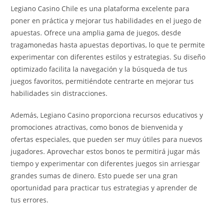
Legiano Casino Chile es una plataforma excelente para
poner en práctica y mejorar tus habilidades en el juego de
apuestas. Ofrece una amplia gama de juegos, desde
tragamonedas hasta apuestas deportivas, lo que te permite
experimentar con diferentes estilos y estrategias. Su diseño
optimizado facilita la navegación y la búsqueda de tus
juegos favoritos, permitiéndote centrarte en mejorar tus
habilidades sin distracciones.
Además, Legiano Casino proporciona recursos educativos y
promociones atractivas, como bonos de bienvenida y
ofertas especiales, que pueden ser muy útiles para nuevos
jugadores. Aprovechar estos bonos te permitirá jugar más
tiempo y experimentar con diferentes juegos sin arriesgar
grandes sumas de dinero. Esto puede ser una gran
oportunidad para practicar tus estrategias y aprender de
tus errores.