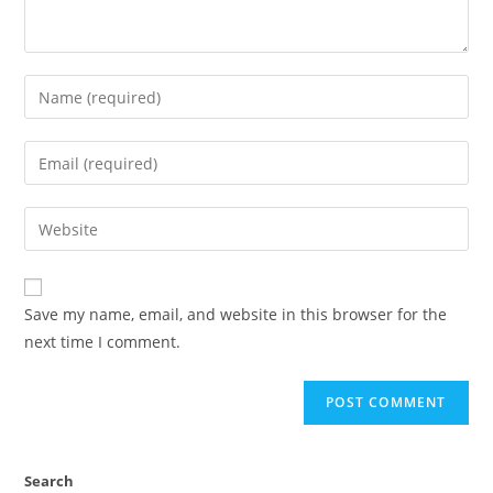
Save my name, email, and website in this browser for the
next time I comment.
Search