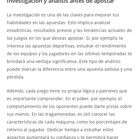
Investigación y análisis antes de apostar
La investigación es una de las claves para mejorar tus
habilidades en las apuestas. Esto implica analizar
estadísticas, resultados previos y las tendencias actuales de
los juegos en los que deseas apostar. Si, por ejemplo, te
interesa las apuestas deportivas, estudiar el rendimiento
de los equipos y los jugadores en las últimas temporadas te
brindará una ventaja significativa. Este tipo de análisis
puede marcar la diferencia entre una apuesta exitosa y una
pérdida.
Además, cada juego tiene su propia lógica y patrones que
es importante comprender. En el póker, por ejemplo, el
comportamiento de los oponentes puede darte pistas sobre
sus manos. En las tragamonedas, es útil conocer las
características de cada máquina, como los porcentajes de
retorno al jugador. Dedicar tiempo a estudiar estos
aspectos aumentará tu confianza y te permitirá hacer