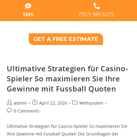
SMS
(757) 981-5272
GET A FREE ESTIMATE
Ultimative Strategien für Casino-
Spieler So maximieren Sie Ihre
Gewinne mit Fussball Quoten
admin
April 22, 2026
Wettquoten
0 Comments
Ultimative Strategien für Casino-Spieler So maximieren Sie
Ihre Gewinne mit Fussball Quoten Die Grundlagen der