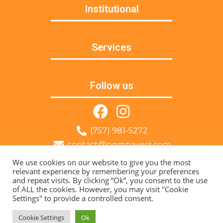
Institutional
Services
Follow us
(757) 981-5272
contact@pqmpavers.com
Norfolk, VA
We use cookies on our website to give you the most
relevant experience by remembering your preferences
and repeat visits. By clicking “Ok”, you consent to the use
© 2022 PQM Pavers – All Rights Reserved | Developed by:
of ALL the cookies. However, you may visit "Cookie
Trajetória Do Sucesso
Settings" to provide a controlled consent.
Cookie Settings
Ok