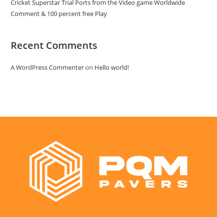
Cricket Superstar Trial Ports from the Video game Worldwide
Comment & 100 percent free Play
Recent Comments
A WordPress Commenter
on
Hello world!