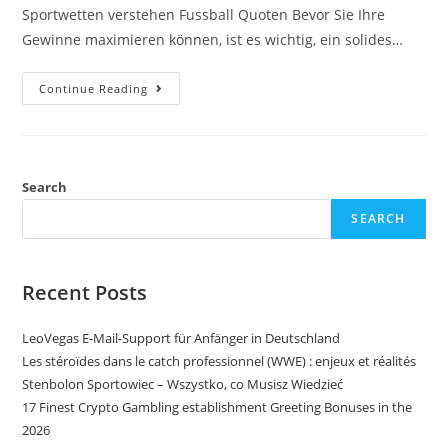
Sportwetten verstehen Fussball Quoten Bevor Sie Ihre
Gewinne maximieren können, ist es wichtig, ein solides…
Continue Reading
Search
SEARCH
Recent Posts
LeoVegas E-Mail-Support für Anfänger in Deutschland
Les stéroïdes dans le catch professionnel (WWE) : enjeux et réalités
Stenbolon Sportowiec – Wszystko, co Musisz Wiedzieć
17 Finest Crypto Gambling establishment Greeting Bonuses in the
2026