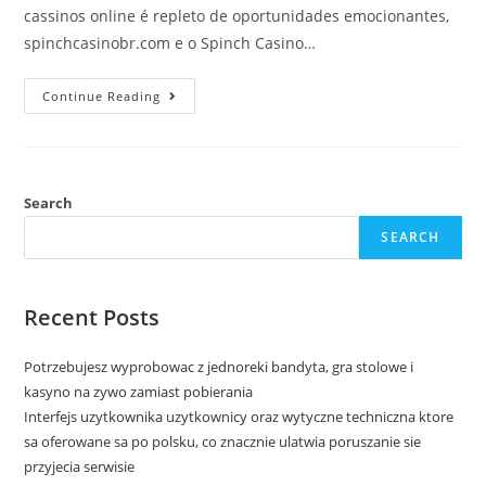
cassinos online é repleto de oportunidades emocionantes,
spinchcasinobr.com e o Spinch Casino…
Continue Reading
Search
SEARCH
Recent Posts
Potrzebujesz wyprobowac z jednoreki bandyta, gra stolowe i
kasyno na zywo zamiast pobierania
Interfejs uzytkownika uzytkownicy oraz wytyczne techniczna ktore
sa oferowane sa po polsku, co znacznie ulatwia poruszanie sie
przyjecia serwisie