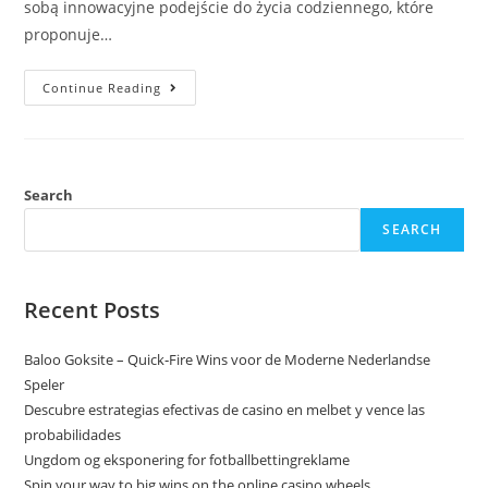
sobą innowacyjne podejście do życia codziennego, które
proponuje…
Continue Reading
Search
SEARCH
Recent Posts
Baloo Goksite – Quick‑Fire Wins voor de Moderne Nederlandse
Speler
Descubre estrategias efectivas de casino en melbet y vence las
probabilidades
Ungdom og eksponering for fotballbettingreklame
Spin your way to big wins on the online casino wheels