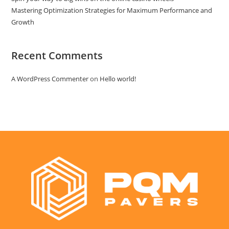
Mastering Optimization Strategies for Maximum Performance and
Growth
Recent Comments
A WordPress Commenter
on
Hello world!