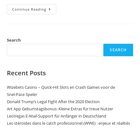
Continue Reading
Search
SEARCH
Recent Posts
Wizebets Casino – Quick‑Hit Slots en Crash Games voor de
Snel‑Pace Speler
Donald Trump’s Legal Fight After the 2020 Election
Art App Geburtstagsbonus: Kleine Extras für treue Nutzer
LeoVegas E-Mail-Support für Anfänger in Deutschland
Les stéroïdes dans le catch professionnel (WWE) : enjeux et réalités