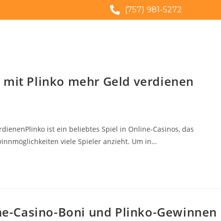
(757) 981-5272
 mit Plinko mehr Geld verdienen
ienenPlinko ist ein beliebtes Spiel in Online-Casinos, das
nnmöglichkeiten viele Spieler anzieht. Um in…
e-Casino-Boni und Plinko-Gewinnen