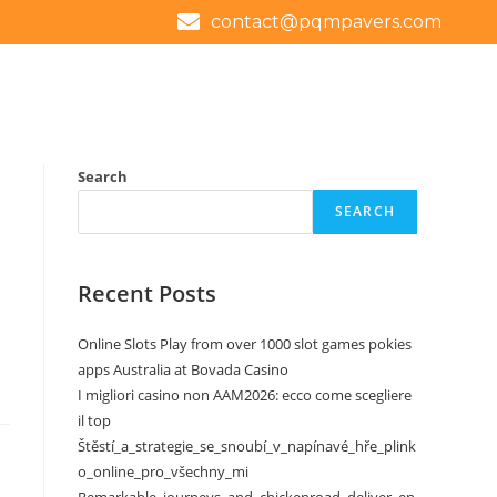
contact@pqmpavers.com
Search
SEARCH
Recent Posts
Online Slots Play from over 1000 slot games pokies
apps Australia at Bovada Casino
I migliori casino non AAM2026: ecco come scegliere
il top
Štěstí_a_strategie_se_snoubí_v_napínavé_hře_plink
o_online_pro_všechny_mi