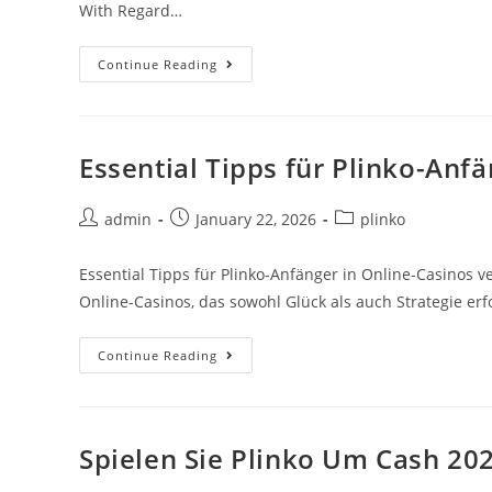
With Regard…
Continue Reading
Essential Tipps für Plinko-Anf
admin
January 22, 2026
plinko
Essential Tipps für Plinko-Anfänger in Online-Casinos 
Online-Casinos, das sowohl Glück als auch Strategie erfo
Continue Reading
Spielen Sie Plinko Um Cash 20