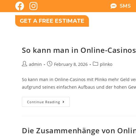
SMS
GET A FREE ESTIMATE
So kann man in Online-Casinos
admin
February 8, 2026
plinko
So kann man in Online-Casinos mit Plinko mehr Geld verd
aufgrund seines einfachen Aufbaus und der hohen Gewi
Continue Reading
Die Zusammenhänge von Onlin