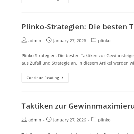
Plinko-Strategien: Die besten 
admin
January 27, 2026
plinko
Plinko-Strategien: Die besten Taktiken zur Gewinnsteig
aus Zufall und Strategie an. In diesem Artikel werden w
Continue Reading
Taktiken zur Gewinnmaximierun
admin
January 27, 2026
plinko