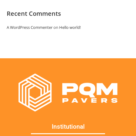
Recent Comments
A WordPress Commenter
on
Hello world!
Institutional