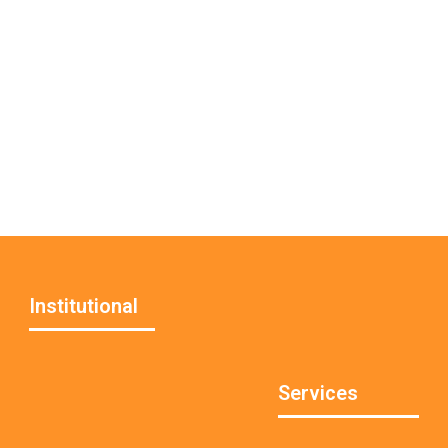
Institutional
Services