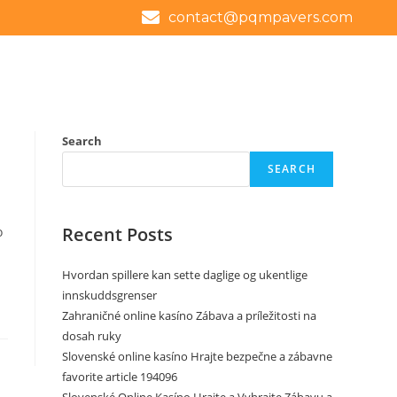
contact@pqmpavers.com
Search
SEARCH
Recent Posts
o
Hvordan spillere kan sette daglige og ukentlige
innskuddsgrenser
Zahraničné online kasíno Zábava a príležitosti na
dosah ruky
Slovenské online kasíno Hrajte bezpečne a zábavne
favorite article 194096