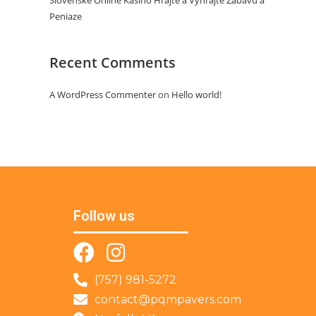
Slovenské Online Kasíno Hrajte a Vyhrajte Zábavu a
Peniaze
Recent Comments
A WordPress Commenter
on
Hello world!
Follow us
(757) 981-5272
contact@pqmpavers.com