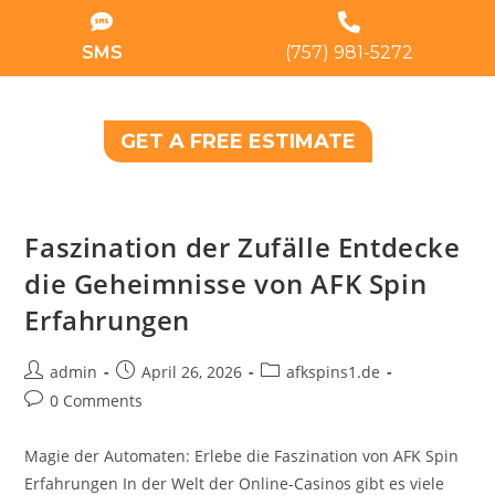
SMS
(757) 981-5272
GET A FREE ESTIMATE
Faszination der Zufälle Entdecke
die Geheimnisse von AFK Spin
Erfahrungen
admin
April 26, 2026
afkspins1.de
0 Comments
Magie der Automaten: Erlebe die Faszination von AFK Spin
Erfahrungen In der Welt der Online-Casinos gibt es viele