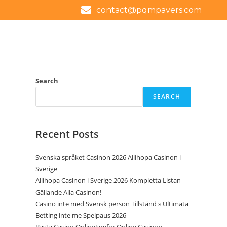
contact@pqmpavers.com
Search
SEARCH
Recent Posts
Svenska språket Casinon 2026 Allihopa Casinon i
Sverige
Allihopa Casinon i Sverige 2026 Kompletta Listan
Gällande Alla Casinon!
Casino inte med Svensk person Tillstånd » Ultimata
Betting inte me Spelpaus 2026