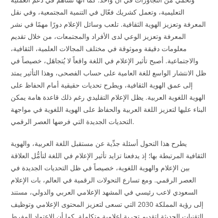
التعليمية، وتعمل كشريك فعّال في التنمية المجتمعية، وفي نقل
المعرفة وتعزيز الهوية الثقافية. تلعب وسائل الإعلام دورًا مهمًا في نشر
المعرفة وتعزيز الوعي لدى الأفراد والمجتمعات، من خلال تقديم
معلومات دقيقة وموثوقة في مختلف المجالات العلمية، الثقافية،
والاجتماعية. أصبح تأثير الإعلام في اللغة واقعاً لا يُتجاهَل، خصيصاً في
ظل الانتشار الواسع للغة العامية على حساب الفصحى، وهذا التأثير يمتد
إلى عمق الهوية الثقافية، ويطرح تحديات حقيقية أمام الحفاظ على
الهوية اللغوية العربية. يظل الإعلام التقليدي رغم ذلك قاعدة هامة يمكن
البناء عليها لتعزيز اللغة العربية والحفاظ على الهوية اللغوية في مواجهة
التحديات الجديدة التي فرضها العصر الرقمي.
يطرح هذا التحول أسئلة جدِّية عن مستقبل اللغة العربية، والهوية
الثقافية المرتبطة بها؛ إذ يدفعنا تزايد تأثير الإعلام في اللغة لتأمُّل العلاقة
بين الإعلام والهوية اللغوية، خصيصاً في ظل التحديات الجديدة في
العصر الرقمي. ومع تسارع التحولات الرقمية في العالم، بات الإعلام
السعودي لاعب رئيسي في المشهد الإعلامي العربي والدولي، مستند
إلى رؤية المملكة 2030 التي تسعى لتعزيز المحتوى الإعلامي وتوظيف
التقنيات الحديثة لتقديم تجربة إعلامية متكاملة. كما أن الاعتماد المفرط