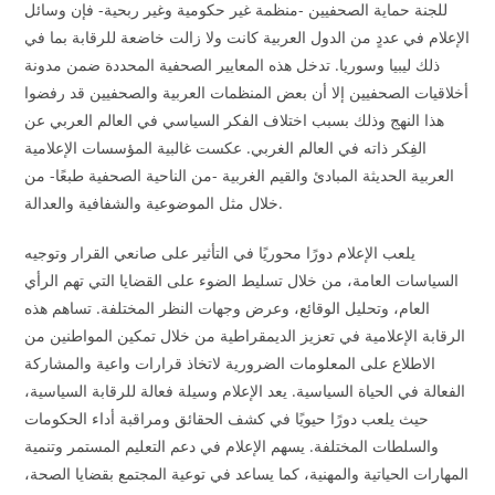
للجنة حماية الصحفيين -منظمة غير حكومية وغير ربحية- فإن وسائل
الإعلام في عددٍ من الدول العربية كانت ولا زالت خاضعة للرقابة بما في
ذلك ليبيا وسوريا. تدخل هذه المعايير الصحفية المحددة ضمن مدونة
أخلاقيات الصحفيين إلا أن بعض المنظمات العربية والصحفيين قد رفضوا
هذا النهج وذلك بسبب اختلاف الفكر السياسي في العالم العربي عن
الفِكر ذاته في العالم الغربي. عكست غالبية المؤسسات الإعلامية
العربية الحديثة المبادئ والقيم الغربية -من الناحية الصحفية طبعًا- من
خلال مثل الموضوعية والشفافية والعدالة.
يلعب الإعلام دورًا محوريًا في التأثير على صانعي القرار وتوجيه
السياسات العامة، من خلال تسليط الضوء على القضايا التي تهم الرأي
العام، وتحليل الوقائع، وعرض وجهات النظر المختلفة. تساهم هذه
الرقابة الإعلامية في تعزيز الديمقراطية من خلال تمكين المواطنين من
الاطلاع على المعلومات الضرورية لاتخاذ قرارات واعية والمشاركة
الفعالة في الحياة السياسية. يعد الإعلام وسيلة فعالة للرقابة السياسية،
حيث يلعب دورًا حيويًا في كشف الحقائق ومراقبة أداء الحكومات
والسلطات المختلفة. يسهم الإعلام في دعم التعليم المستمر وتنمية
المهارات الحياتية والمهنية، كما يساعد في توعية المجتمع بقضايا الصحة،