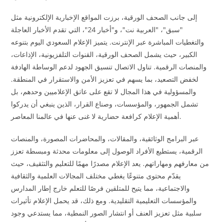
إلى جانب الصحف الورقية، برزت المواقع الإخبارية الإلكترونية مثل
"سبق"، "العربية نت"، و"أخبار 24"، التي تقدم الأخبار العاجلة
والتغطيات المباشرة عبر الإنترنت. يتميز الإعلام السعودي اليوم بتنوعه
الكبير، حيث يشمل الصحف الورقية، القنوات التلفزيونية، الإذاعات،
والمنصات الرقمية. تناول الاتصال تنسيق الجهود لدعم الوساطة الهادفة
لخفض التصعيد، بما يسهم في تعزيز الأمن والاستقرار في المنطقة.
والمسؤولية في هذا المجال لا تقع على عاتق الإعلاميين وحدهم، بل
تشمل الجمهور، والمؤسسات، وصناع القرار، الذين ينبغي أن يدركوا
أهمية الإعلام كرافعة حضارية لا غنى عنها في عالمنا المعاصر.
عبر البرامج الوثائقية، والمقالات، والمحاضرات المصورة، والمنصات
الرقمية، يستطيع الأفراد الوصول إلى معلومات محدثة ومبسطة تعزز
من معارفهم ومهاراتهم. يعد الإعلام مصدرًا مهمًا للتعليم والتثقيف، حيث
يقدّم محتوى متنوعًا يغطي مختلف المجالات العلمية والثقافية
والاجتماعية، مما يتيح للمتلقين فرصًا للتعلم خارج إطار المدارس
والمؤسسات التعليمية التقليدية. ومع ذلك، قد يحمل الإعلام تأثيرات
سلبية مثل تعزيز العنف أو انتشار الصور النمطية، مما يستدعي وجود