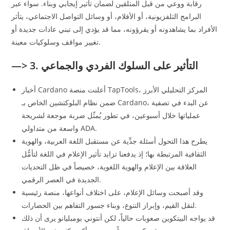
رقابة ووعي من قبل المتلقين لضمان تأثير إيجابي وبناء. سواء عبر
البرامج التلفزيونية، أو الأفلام، أو وسائل التواصل الاجتماعي، يتأثر
الأفراد بما يشاهدونه أو يقرؤونه، مما قد يؤدي إلى تبني عادات جديدة أو
تغيير مواقف وسلوكيات معينة.
—> 3. التأثير على السلوك الفردي والجماعي
أخبار Cardano أعلنت منصة TapTools، المركز التحليلي الأبرز
ضمن نظام البلوكتشين الخاص بـ Cardano، عن البدء في تصفية
عملياتها خلال أسبوعين، في تطور يُمثّل ضربة موجعة لشريحة
واسعة من متداولي ADA.
يطرح هذا التحول أسئلة جدِّية عن مستقبل اللغة العربية، والهوية
الثقافية المرتبطة بها؛ إذ يدفعنا تزايد تأثير الإعلام في اللغة لتأمُّل
العلاقة بين الإعلام والهوية اللغوية، خصيصاً في ظل التحديات
الجديدة في العصر الرقمي.
وقد أصبحت وسائل الإعلام، على اختلاف أنواعها، منصة رئيسية
لنقل القيم، وإبراز التنوع، وبناء جسور التفاهم بين الحضارات.
قد يواجه البيتكوين صعوبات حالياً، لكن أنتوني بومبليانو يرى أن ذلك