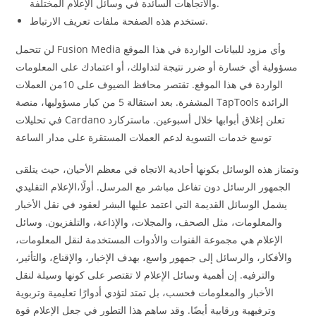
والاتجاهات السائدة في وسائل الإعلام المختلفة.
تستخدم هذه الصفحة ملفات تعريف الارتباط.
لن تتحمل Fusion Media وأي مزود للبيانات الواردة في هذا الموقع
مسؤولية أي خسارة أو ضرر نتيجة لتداولك، أو اعتمادك على المعلومات
الواردة في هذا الموقع. تقتصر محافظ الضيوف على 10من العملات
المشفرة. بعد استقالة 5 من كبار مسؤوليها، منصة TapTools الرائدة
في تحليلات Cardano تعلن إغلاق أبوابها خلال أسبوعين. ماستركارد
توسع خدمات التسوية لدعم العملات المستقرة على مدار الساعة
وتمتاز هذه الوسائل بكونها أحادية الاتجاه في معظم الأحيان، حيث يتلقى
الجمهور الرسائل دون تفاعل مباشر مع المرسل. أولًا،الإعلام التقليدي
يشمل الوسائل القديمة التي اعتمد عليها البشر لعقود في نقل الأخبار
والمعلومات، مثل الصحف، والمجلات، والإذاعة، والتلفزيون. وسائل
الإعلام هي مجموعة القنوات والأدوات المستخدمة لنقل المعلومات،
والأفكار، والرسائل إلى جمهور واسع، بهدف الإخبار، والإقناع، والتأثير،
والترفيه. إن أهمية وسائل الإعلام لا تقتصر على كونها وسيلة لنقل
الأخبار والمعلومات فحسب، بل تمتد لتؤدي أدوارًا تعليمية وتربوية
وترفيهية ورقابية أيضًا. وقد ساهم هذا التطور في جعل الإعلام قوة