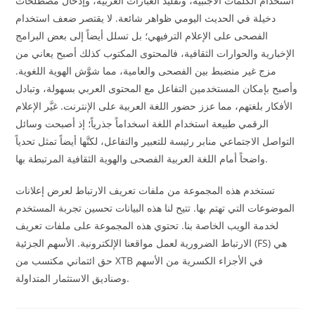
استخدام الكلمات الأجنبية، وتقليد العبارات الغربية، وإدخال مصطلحات
دخيلة في الحديث اليومي ظواهر شائعة. لا يقتصر ضعف استخدام
الفصحى على الإعلام الترفيهي؛ بل تسلل أيضاً إلى بعض البرامج
الإخبارية والحوارات الثقافية، فالمحتوى المكتوب كذلك أصبح يعاني من
مزج غير منضبط بين الفصحى والعامية، مما شوَّش الهوية اللغوية.
وأصبح بإمكان المستخدمين التفاعل مع المحتوى العربي بسهولة، وتبادل
الأفكار بلغتهم، مما عزز حضور اللغة العربية على الإنترنت. غيَّر الإعلام
الرقمي طبيعة استخدام اللغة اسخداماً جذرياً؛ إذ أصبحت وسائل
التواصل الاجتماعي منابر رئيسة للتعبير والتفاعل، لكنَّها أيضاً تمثل تحدياً
واضحاً أمام اللغة العربية الفصحى والهوية الثقافية المرتبطة بها.
تستخدم هذه المجموعة من ملفات تعريف الارتباط لعرض إعلانات
الموضوعات التي تهتم بها. تتيح لنا هذه البيانات تحسين تجربة المستخدم
لخدمة الويب الخاصة بنا. تحتوي هذه المجموعة على ملفات تعريف
الارتباط الضرورية لعمل مواقعنا الإلكترونية. الأسهم الجزئية (FS) هي
حق ائتماني مكتسب من XTB ​​في الأجزاء الكسرية من الأسهم
وصناديق الاستثمار المتداولة.