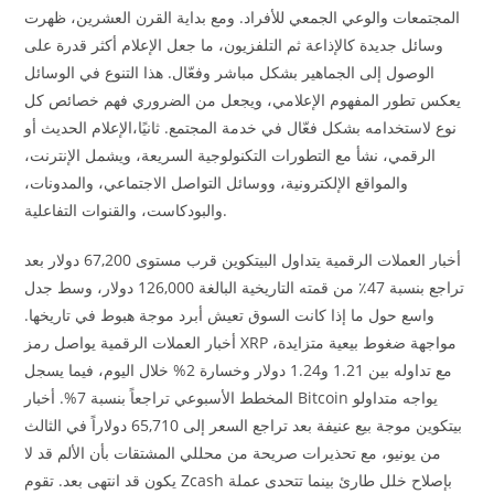
المجتمعات والوعي الجمعي للأفراد. ومع بداية القرن العشرين، ظهرت
وسائل جديدة كالإذاعة ثم التلفزيون، ما جعل الإعلام أكثر قدرة على
الوصول إلى الجماهير بشكل مباشر وفعّال. هذا التنوع في الوسائل
يعكس تطور المفهوم الإعلامي، ويجعل من الضروري فهم خصائص كل
نوع لاستخدامه بشكل فعّال في خدمة المجتمع. ثانيًا،الإعلام الحديث أو
الرقمي، نشأ مع التطورات التكنولوجية السريعة، ويشمل الإنترنت،
والمواقع الإلكترونية، ووسائل التواصل الاجتماعي، والمدونات،
والبودكاست، والقنوات التفاعلية.
أخبار العملات الرقمية يتداول البيتكوين قرب مستوى 67,200 دولار بعد
تراجع بنسبة 47٪ من قمته التاريخية البالغة 126,000 دولار، وسط جدل
واسع حول ما إذا كانت السوق تعيش أبرد موجة هبوط في تاريخها.
أخبار العملات الرقمية يواصل رمز XRP مواجهة ضغوط بيعية متزايدة،
مع تداوله بين 1.21 و1.24 دولار وخسارة 2% خلال اليوم، فيما يسجل
المخطط الأسبوعي تراجعاً بنسبة 7%. أخبار Bitcoin يواجه متداولو
بيتكوين موجة بيع عنيفة بعد تراجع السعر إلى 65,710 دولاراً في الثالث
من يونيو، مع تحذيرات صريحة من محللي المشتقات بأن الألم قد لا
يكون قد انتهى بعد. تقوم Zcash بإصلاح خلل طارئ بينما تتحدى عملة