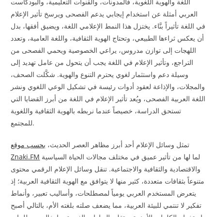
اللغة والهوية اللغوية، فالمدونات، والقنوات التعليمية، والبودكاست
العربي أمثلة عن استخدام إيجابي يدعم الفصحى ويرسخ تأثير الإعلام
في اللغة تأثيراً بنَّاء. يختزل هذا النمط الإعلامي اللغة، ويضيق أفقها، بدل
أن يعكس ثراءها الطبيعي، وتحتاج الهوية الثقافية، واللغة العامية، وتعدد
اللهجات إلى توازن مدروس، يراعي الخصوصية ويحمي الفصحى من
التراجع، وتأثير الإعلام في اللغة يجب أن يتحول من عامل تهديد إلى
وسيلة دعم واستثمار لغوي يحترم التنوع والهوية. شكَّلت الصحف،
والمجلات، والإذاعة لعقود أدوات رئيسة في تشكيل الوعي اللغوي ونشر
اللغة العربية الفصحى، ويُعد تأثير الإعلام في اللغة من أبرز القضايا التي
تستحق الدراسة، خصيصاً عندما نربطه بالهوية الثقافية واللغوية
للمجتمع.
تمثل وسائل الإعلام أحد أبرز مظاهر العصر الحديث،
بحسب موقع
لما لها من تأثير عميق في مختلف مجالات الحياة السياسية
Znaki.FM
والاقتصادية والثقافية والاجتماعية. تنقل وسائل الإعلام الرقمي محتوى
متنوعاً بثقافات متعددة، كثير منها لا يتوافق مع الهوية الثقافية العربية؛ إذ
يتعرض المستخدم العربي يومياً لمصطلحات، وأساليب تعبير، وأنماط
تفكير لا تنتمي للبيئة العربية، مما يضعف صلته بلغته الأم، بالتالي أصبح