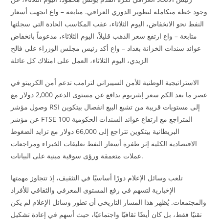
وجود خطة متكاملة لتطوير الدوري العراقي. متابعة – واع اتجهت أسعار
النفط نحو الانخفاض، اليوم الثلاثاء، عقب المكاسب الحادة التي سجلتها
متابعة – واع ارتفع سعر الذهب قليلاً، اليوم الثلاثاء، مدعوماً بانخفاض
عوائد سندات الخزانة بغداد – واع أكد رئيس مجلس الوزراء علي فالح
الزيدي، اليوم الثلاثاء، العمل على امتلاك كل عائلة
الاستراتيجية الوطنية للأمن السيبراني لترامب تدعم أمن الكريبتو في
عصر ما بعد الكم سعر إيثيريوم يدافع عن مستوى الدعم 2,000 دولار مع
وصول مؤشر RSI إلى مستويات قريبة من تشبع البيع انفصال بيتكوين
عن مؤشر FTSE 100 المتراجع مع ارتفاع عوائد السندات الحكومية
البريطانية بيتكوين تتراجع إلى 66,000 دولار مع تزايد الضغوط
الاقتصادية الكلية إثر طفرة أسعار النفط تعليقات الخبراء ومراجعات
عملات متعمقة ورؤى سوقية مبنية على البيانات.
تلعب وسائل الإعلام دورًا أساسيًا في التثقيف، إذ تتجاوز مهمتها
الإخبارية لتسهم في رفع المستوى المعرفي والثقافي للأفراد
والمجتمعات. يُظهر هذا المسار التاريخي أن تطور وسائل الإعلام لم يكن
تقنيًا فقط، بل كان أيضًا ثقافيًا واجتماعيًا، حيث أسهم في إعادة تشكيل