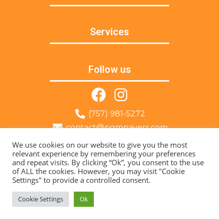
Services
Follow us
(757) 981-5272
contact@pqmpavers.com
Norfolk, VA
We use cookies on our website to give you the most
relevant experience by remembering your preferences
and repeat visits. By clicking “Ok”, you consent to the use
© 2022 PQM Pavers – All Rights Reserved | Developed by:
of ALL the cookies. However, you may visit "Cookie
Trajetória Do Sucesso
Settings" to provide a controlled consent.
Cookie Settings
Ok
CALL
SCHEDULE
SMS