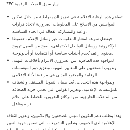
ZEC انهيار سوق العملات الرقمية
تساهم هذه الرقابة الإعلامية في تعزيز الديمقراطية من خلال تمكين
المواطنين من الاطلاع على المعلومات الضرورية لاتخاذ قرارات
واعية والمشاركة الفعالة في الحياة السياسية.
فبفضل سرعة انتشار المعلومات عبر وسائل الإعلام، خصوصًا
الإلكترونية ووسائل التواصل الاجتماعي، أصبح من السهل ترويج
محتوى زائف يُخدم أجندات سياسية أو اقتصادية أو أيديولوجية.
لمواجهة هذه الظاهرة، من الضروري الالتزام بأخلاقيات المهنة،
وتدريب الصحفيين على المعايير المهنية، وتعزيز دور المؤسسات
الرقابية والمجتمع المدني في مراقبة الأداء الإعلامي.
ولمواجهة هذه التحديات، يُعد ضمان التمويل المستقل والشفاف
للمؤسسات الإعلامية، وتعزيز القوانين التي تحمي حرية الصحافة
من التدخلات الخارجية، من الركائز الضرورية للحفاظ على إعلام
نزيه وفاعل.
وهذا يتطلب دعم التكوين المهني للصحفيين والإعلاميين، وتعزيز الثقافة
الإعلامية لدى الجمهور، وتطوير التشريعات التي تضمن حرية التعبير
وتحمي من التجاوزات في آن واحد. كما أنها تساهم في دعم العملية