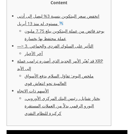
Content
انخفض سعر البيتكوين بنسبة 3% ليصل إلى أدنى
مستوى له منذ 13 أبريل
يوجد فائض من عملة البيتكوين يبلغ 7.75 مليون
عملة محتفظ بها بخسارة
—> 3. التأثير على السلوك الفردي والجماعي
آخر الأخبار
قد يُغيّر الأمر الجديد الذي أصدره ترامب عملة XRP
إلى الأبد
ملخص اليوم: تفاؤل السلام يدفع الأسواق
العالمية نحو انتعاش قوي
الأسهم ذات الاتجاه
يختار شنابل، رئيس البنك المركزي الأوروبي،
اليورو الرقمي بدلاً من العملات المستقرة
كركيزة للنظام النقدي