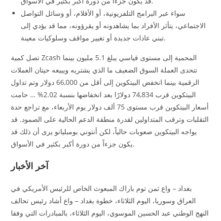
قد يكون جزءاً من دورة أكبر بكثير في الأسواق.
سواء عبر البرامج التلفزيونية، أو الأفلام، أو وسائل التواصل
الاجتماعي، يتأثر الأفراد بما يشاهدونه أو يقرؤونه، مما قد يؤدي إلى
تبني عادات جديدة أو تغيير مواقف وسلوكيات معينة.
تصل كمية Zcash المحمية إلى مستوى قياسي يبلغ 5.1 مليون بينما
تتحدى العملة السوق الضعيف ما الذي يشتريه ويبيعه حيتان العملات
الرقمية بينما انخفض البيتكوين إلى أقل من 66,000 دولار وتم تداول
البيتكوين قرب 74,834 دولارًا بعد انخفاضها بنسبة 2.02% … حامت
أسعار البيتكوين قرب مستوى 75 ألف دولار يوم الأربعاء، مع تراجع حدة
التقلبات وترقب المتداولين لقدرة منطقة الدعم الحالية على الصمود. قد
يواجه البيتكوين صعوبات حالياً، لكن أنتوني بومبليانو يرى أن ذلك قد
يكون جزءاً من دورة أكبر بكثير في الأسواق.
آخر الأخبار
بغداد – واع ثمن توم باراك المبعوث الخاص للرئيس الأمريكي في
العراق وسوريا، اليوم الثلاثاء، خطوة بغداد – واع أشاد رئيس تحالف
النهج الوطني عبد الحسين الموسوي، اليوم الثلاثاء، بالمبادرات التي وفقا