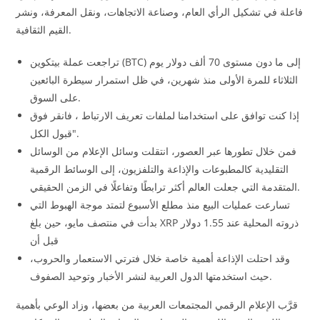
فاعلة في تشكيل الرأي العام، وصناعة الاتجاهات، ونقل المعرفة، ونشر
القيم الثقافية.
تراجعت عملة بيتكوين (BTC) إلى ما دون مستوى 70 ألف دولار يوم
الثلاثاء للمرة الأولى منذ شهرين، في ظل استمرار سيطرة البائعين
على السوق.
إذا كنت توافق على استخدامنا لملفات تعريف الارتباط ، فانقر فوق
"قبول الكل.
فمن خلال تطورها عبر العصور، انتقلت وسائل الإعلام من الوسائل
التقليدية كالمطبوعات والإذاعة والتلفزيون، إلى الوسائط الرقمية
المتقدمة التي جعلت العالم أكثر ترابطًا وتفاعلًا في الزمن الحقيقي.
تسارعت عمليات البيع منذ مطلع الأسبوع لتمتد موجة الهبوط التي
بدأت في منتصف مايو، حين بلغ XRP ذروته المحلية عند 1.55 دولار
قبل أن
وقد احتلت الإذاعة أهمية خاصة خلال فترتي الاستعمار والحروب،
حيث استخدمتها الدول العربية لنشر الأخبار وتوحيد الصفوف.
قرَّب الإعلام الرقمي المجتمعات العربية من بعضها، وزاد الوعي بأهمية