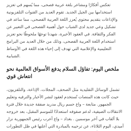
تعكس أفكارًا ومشاعر بلغة عربية فصحى، مما يُسهم في تعزيز
استخدامها بين الجيل الجديد. تقوم العديد من القنوات التلفزيونية
والإذاعات بتقديم محتوى يُعزز اللغة العربية الفصحى، مما ساعد في
تشكيل وعي جديد لدى الشباب حول أهمية الفصحى في التعبير عن
الفكر والثقافة. في العقود الأخيرة، شهدنا توجهًا ملحوظًا نحو تعزيز
استخدام اللغة العربية الفصحى، وذلك من خلال العديد من البرامج
التعليمية والإعلامية التي تهدف إلى إحياء هذه اللغة في الأوساط
الشبابية.
ملخص اليوم: تفاؤل السلام يدفع الأسواق العالمية نحو
انتعاش قوي
تشمل الوسائل التقليدية مثل الصحف، المجلات، الإذاعة، والتلفزيون،
حيث كانت هذه المنصات تُستخدم لعقود لنشر الأخبار والترفيه وتعليم
الجمهور. متابعة – واع حسم ريال مدريد صفقة جديدة خلال فترة
الانتقالات الصيفية، لدعم صفوفه استعدادًا للموسم المقبل، بعد خروجه
بلا ألقاب في آخر موسمين . بغداد – واع أعرب رئيس الجمهورية نزار
آميدي، اليوم الثلاثاء، عن ترحيبه بالمبادرة التي أعلنها في ظل التطورات