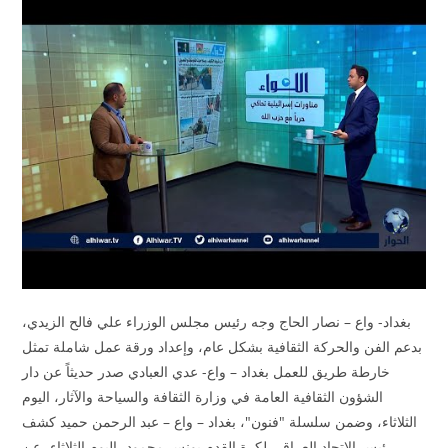
بغداد- واع – نصار الحاج وجه رئيس مجلس الوزراء علي فالح الزيدي،
بدعم الفن والحركة الثقافية بشكل عام، وإعداد ورقة عمل شاملة تمثل
خارطة طريق للعمل بغداد – واع- عدي العبادي صدر حديثاً عن دار
الشؤون الثقافية العامة في وزارة الثقافة والسياحة والآثار، اليوم
الثلاثاء، وضمن سلسلة "فنون"، بغداد – واع – عبد الرحمن حميد كشف
رئيس الاتحاد العراقي لكرة القدم يونس محمود، اليوم الثلاثاء، عن