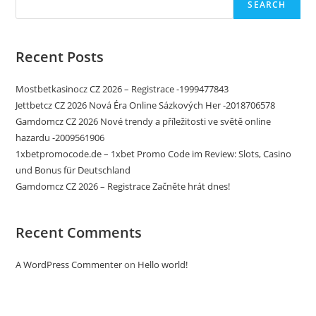
SEARCH
Recent Posts
Mostbetkasinocz CZ 2026 – Registrace -1999477843
Jettbetcz CZ 2026 Nová Éra Online Sázkových Her -2018706578
Gamdomcz CZ 2026 Nové trendy a příležitosti ve světě online
hazardu -2009561906
1xbetpromocode.de – 1xbet Promo Code im Review: Slots‚ Casino
und Bonus für Deutschland
Gamdomcz CZ 2026 – Registrace Začněte hrát dnes!
Recent Comments
A WordPress Commenter
on
Hello world!