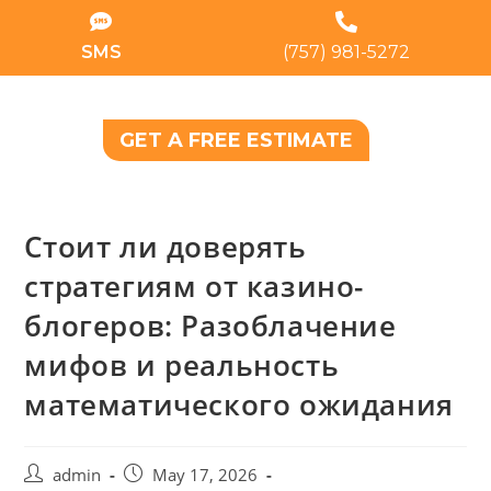
SMS
(757) 981-5272
GET A FREE ESTIMATE
Стоит ли доверять
стратегиям от казино-
блогеров: Разоблачение
мифов и реальность
математического ожидания
admin
May 17, 2026