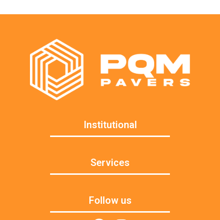
Institutional
Services
Follow us