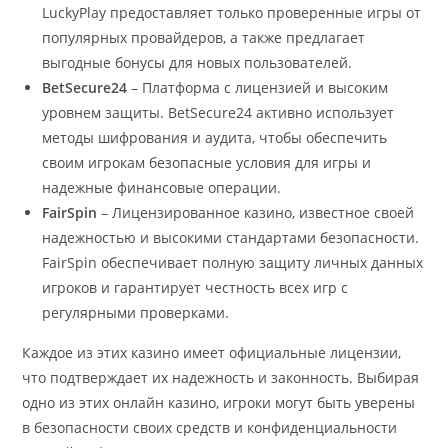
LuckyPlay предоставляет только проверенные игры от
популярных провайдеров, а также предлагает
выгодные бонусы для новых пользователей.
BetSecure24
– Платформа с лицензией и высоким
уровнем защиты. BetSecure24 активно использует
методы шифрования и аудита, чтобы обеспечить
своим игрокам безопасные условия для игры и
надежные финансовые операции.
FairSpin
– Лицензированное казино, известное своей
надежностью и высокими стандартами безопасности.
FairSpin обеспечивает полную защиту личных данных
игроков и гарантирует честность всех игр с
регулярными проверками.
Каждое из этих казино имеет официальные лицензии,
что подтверждает их надежность и законность. Выбирая
одно из этих онлайн казино, игроки могут быть уверены
в безопасности своих средств и конфиденциальности