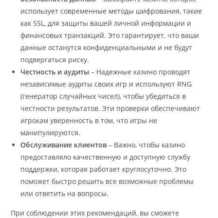
использует современные методы шифрования, такие
как SSL, для защиты вашей личной информации и
финансовых транзакций. Это гарантирует, что ваши
данные останутся конфиденциальными и не будут
подвергаться риску.
Честность и аудиты
– Надежные казино проводят
независимые аудиты своих игр и используют RNG
(генератор случайных чисел), чтобы убедиться в
честности результатов. Эти проверки обеспечивают
игрокам уверенность в том, что игры не
манипулируются.
Обслуживание клиентов
– Важно, чтобы казино
предоставляло качественную и доступную службу
поддержки, которая работает круглосуточно. Это
поможет быстро решить все возможные проблемы
или ответить на вопросы.
При соблюдении этих рекомендаций, вы сможете