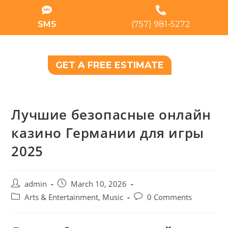
SMS
(757) 981-5272
GET A FREE ESTIMATE
Лучшие безопасные онлайн
казино Германии для игры
2025
admin
March 10, 2026
Arts & Entertainment, Music
0 Comments