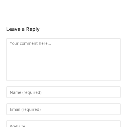
Leave a Reply