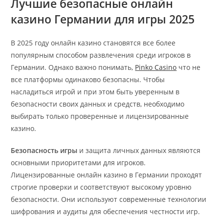
Лучшие безопасные онлайн
казино Германии для игры 2025
В 2025 году онлайн казино становятся все более
популярным способом развлечения среди игроков в
Германии. Однако важно понимать,
Pinko Casino
что не
все платформы одинаково безопасны. Чтобы
насладиться игрой и при этом быть уверенным в
безопасности своих данных и средств, необходимо
выбирать только проверенные и лицензированные
казино.
Безопасность игры
и защита личных данных являются
основными приоритетами для игроков.
Лицензированные онлайн казино в Германии проходят
строгие проверки и соответствуют высокому уровню
безопасности. Они используют современные технологии
шифрования и аудиты для обеспечения честности игр.