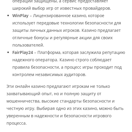
операции защищены, а сервис предоставляет
широкий выбор игр от известных провайдеров.
WinPlay
– Лицензированное казино, которое
использует передовые технологии безопасности для
защиты личных данных игроков. Казино предлагает
отличные бонусы и регулярные акции для своих
пользователей.
FairPlay24
– Платформа, которая заслужила репутацию
надежного оператора. Казино строго соблюдает
правила безопасности, а процесс игры проходит под
контролем независимых аудиторов.
Эти онлайн казино предлагают игрокам не только
захватывающий опыт, но и полную защиту от
мошенничества, высокие стандарты безопасности и
честную игру. Выбирая одно из этих казино, можно быть
уверенным в надежности и безопасности игрового
процесса.