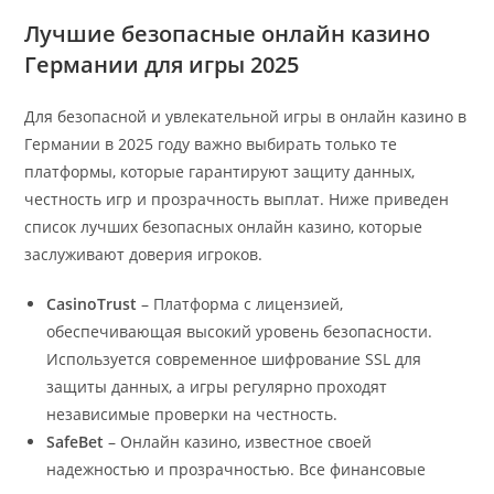
Лучшие безопасные онлайн казино
Германии для игры 2025
Для безопасной и увлекательной игры в онлайн казино в
Германии в 2025 году важно выбирать только те
платформы, которые гарантируют защиту данных,
честность игр и прозрачность выплат. Ниже приведен
список лучших безопасных онлайн казино, которые
заслуживают доверия игроков.
CasinoTrust
– Платформа с лицензией,
обеспечивающая высокий уровень безопасности.
Используется современное шифрование SSL для
защиты данных, а игры регулярно проходят
независимые проверки на честность.
SafeBet
– Онлайн казино, известное своей
надежностью и прозрачностью. Все финансовые