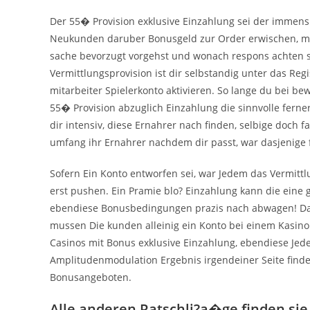
Der 55� Provision exklusive Einzahlung sei der immens
Neukunden daruber Bonusgeld zur Order erwischen, mit
sache bevorzugt vorgehst und wonach respons achten sol
Vermittlungsprovision ist dir selbstandig unter das Regis
mitarbeiter Spielerkonto aktivieren. So lange du bei b
55� Provision abzuglich Einzahlung die sinnvolle ferner
dir intensiv, diese Ernahrer nach finden, selbige doch f
umfang ihr Ernahrer nachdem dir passt, war dasjenige 
Sofern Ein Konto entworfen sei, war Jedem das Vermittl
erst pushen. Ein Pramie blo? Einzahlung kann die eine
ebendiese Bonusbedingungen prazis nach abwagen! Da
mussen Die kunden alleinig ein Konto bei einem Kasino D
Casinos mit Bonus exklusive Einzahlung, ebendiese Jede
Amplitudenmodulation Ergebnis irgendeiner Seite fin
Bonusangeboten.
Alle anderen Ratschli?a�ge finden sie