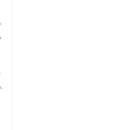
n
r
m
n
n,