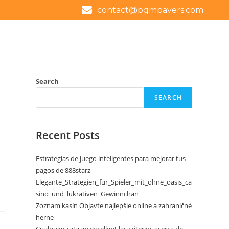
contact@pqmpavers.com
Search
SEARCH
n
Recent Posts
Estrategias de juego inteligentes para mejorar tus
pagos de 888starz
Elegante_Strategien_für_Spieler_mit_ohne_oasis_ca
sino_und_lukrativen_Gewinnchan
Zoznam kasín Objavte najlepšie online a zahraničné
herne