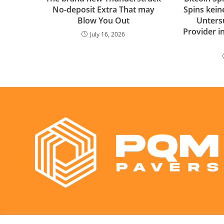
No-deposit Extra That may
Spins kein
Blow You Out
Unters
Provider in
July 16, 2026