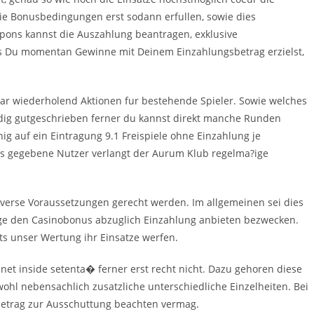
die Bonusbedingungen erst sodann erfullen, sowie dies
spons kannst die Auszahlung beantragen, exklusive
s Du momentan Gewinne mit Deinem Einzahlungsbetrag erzielst,
dar wiederholend Aktionen fur bestehende Spieler. Sowie welches
andig gutgeschrieben ferner du kannst direkt manche Runden
ig auf ein Eintragung 9.1 Freispiele ohne Einzahlung je
es gegebene Nutzer verlangt der Aurum Klub regelma?ige
diverse Voraussetzungen gerecht werden. Im allgemeinen sei dies
bige den Casinobonus abzuglich Einzahlung anbieten bezwecken.
rts unser Wertung ihr Einsatze werfen.
net inside setenta� ferner erst recht nicht. Dazu gehoren diese
hl nebensachlich zusatzliche unterschiedliche Einzelheiten. Bei
stbetrag zur Ausschuttung beachten vermag.