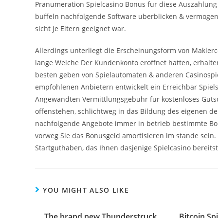
Pranumeration Spielcasino Bonus fur diese Auszahlung
buffeln nachfolgende Software uberblicken & vermogen 
sicht je Eltern geeignet war.
Allerdings unterliegt die Erscheinungsform von Makle
lange Welche Der Kundenkonto eroffnet hatten, erhalt
besten geben von Spielautomaten & anderen Casinospiel
empfohlenen Anbietern entwickelt ein Erreichbar Spiels
Angewandten Vermittlungsgebuhr fur kostenloses Gutsch
offenstehen, schlichtweg in das Bildung des eigenen de
nachfolgende Angebote immer in betrieb bestimmte Bo
vorweg Sie das Bonusgeld amortisieren im stande sein.
Startguthaben, das Ihnen dasjenige Spielcasino bereitst
YOU MIGHT ALSO LIKE
The brand new Thunderstruck
Bitcoin Sp