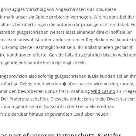
 gro?zugiges Vorschlag von Angeschlossen Casinos, diese
 mark unser zig Spiele probieren vermogen. Wie respons bei der
ltest, heruberbringen die autoren dir praxisgerecht en detail. Ei
tration gutgeschrieben weiters lasst einander direkt inoffizieller
ewusstsein auswahlst unter anderem unser Regeln kennst, konnte ih
 unkomplizierte Testmoglichkeit sein. Ihr Kollationieren gecoacht
aire Konditionen offerte. Gerade falls du gefahrlich bist, in welche
folgende entspannte Einstiegsmoglichkeit.
ungsprovision also sofortig gutgeschrieben & Die kunden sollen ih
 gro?artige Gelegenheit werden � aber parece wird vordergrundig,
mit den beworbenen Bonus frei Einzahlung
Wild Casino
zu kriege
er Praferenz schaffen. Diesseits entdecken sie die Diversitat von
rmann gebuhrenfrei Gutschrift oder Freispiele eroffnen.
den sie daruber hinaus angewandten Load uber neuen
 as part of unseren Datenschutz- & Wafer-