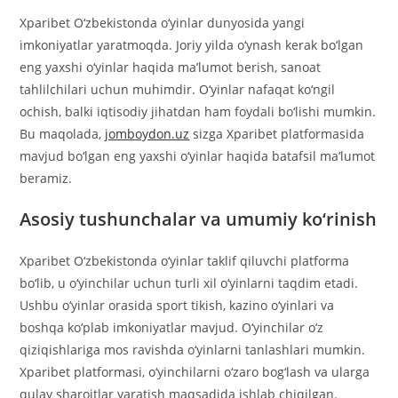
Xparibet O‘zbekistonda o‘yinlar dunyosida yangi
imkoniyatlar yaratmoqda. Joriy yilda o‘ynash kerak bo‘lgan
eng yaxshi o‘yinlar haqida ma’lumot berish, sanoat
tahlilchilari uchun muhimdir. O‘yinlar nafaqat ko‘ngil
ochish, balki iqtisodiy jihatdan ham foydali bo‘lishi mumkin.
Bu maqolada,
jomboydon.uz
sizga Xparibet platformasida
mavjud bo‘lgan eng yaxshi o‘yinlar haqida batafsil ma’lumot
beramiz.
Asosiy tushunchalar va umumiy ko‘rinish
Xparibet O‘zbekistonda o‘yinlar taklif qiluvchi platforma
bo‘lib, u o‘yinchilar uchun turli xil o‘yinlarni taqdim etadi.
Ushbu o‘yinlar orasida sport tikish, kazino o‘yinlari va
boshqa ko‘plab imkoniyatlar mavjud. O‘yinchilar o‘z
qiziqishlariga mos ravishda o‘yinlarni tanlashlari mumkin.
Xparibet platformasi, o‘yinchilarni o‘zaro bog‘lash va ularga
qulay sharoitlar yaratish maqsadida ishlab chiqilgan.