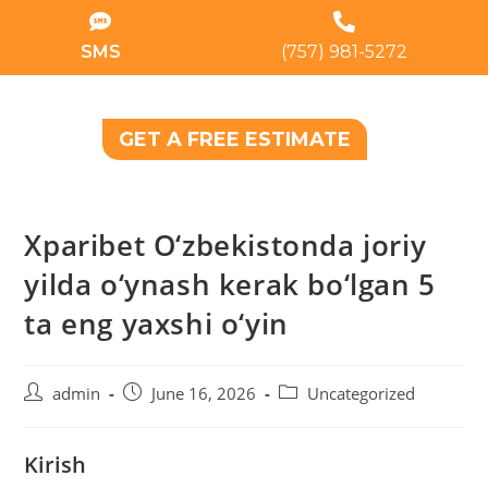
SMS
(757) 981-5272
GET A FREE ESTIMATE
Xparibet O‘zbekistonda joriy
yilda o‘ynash kerak bo‘lgan 5
ta eng yaxshi o‘yin
admin
June 16, 2026
Uncategorized
Kirish