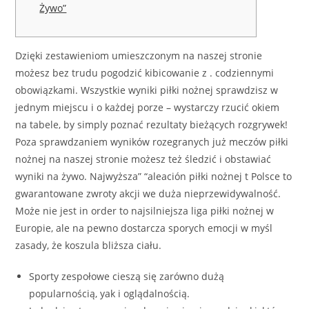
Żywo”
Dzięki zestawieniom umieszczonym na naszej stronie
możesz bez trudu pogodzić kibicowanie z . codziennymi
obowiązkami. Wszystkie wyniki piłki nożnej sprawdzisz w
jednym miejscu i o każdej porze – wystarczy rzucić okiem
na tabele, by simply poznać rezultaty bieżących rozgrywek!
Poza sprawdzaniem wyników rozegranych już meczów piłki
nożnej na naszej stronie możesz też śledzić i obstawiać
wyniki na żywo. Najwyższa” “aleación piłki nożnej t Polsce to
gwarantowane zwroty akcji we duża nieprzewidywalność.
Może nie jest in order to najsilniejsza liga piłki nożnej w
Europie, ale na pewno dostarcza sporych emocji w myśl
zasady, że koszula bliższa ciału.
Sporty zespołowe cieszą się zarówno dużą
popularnością, yak i oglądalnością.