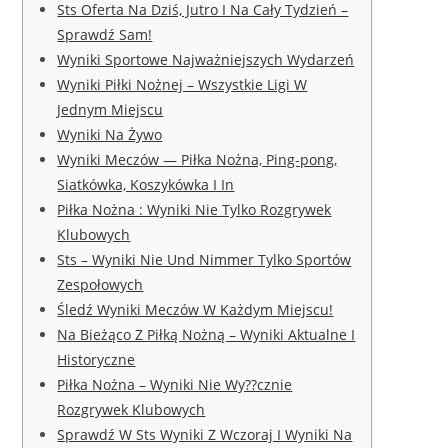
Sts Oferta Na Dziś, Jutro I Na Cały Tydzień –
Sprawdź Sam!
Wyniki Sportowe Najważniejszych Wydarzeń
Wyniki Piłki Nożnej – Wszystkie Ligi W
Jednym Miejscu
Wyniki Na Żywo
Wyniki Meczów — Piłka Nożna, Ping-pong,
Siatkówka, Koszykówka I In
Piłka Nożna : Wyniki Nie Tylko Rozgrywek
Klubowych
Sts – Wyniki Nie Und Nimmer Tylko Sportów
Zespołowych
Śledź Wyniki Meczów W Każdym Miejscu!
Na Bieżąco Z Piłką Nożną – Wyniki Aktualne I
Historyczne
Piłka Nożna – Wyniki Nie Wy??cznie
Rozgrywek Klubowych
Sprawdź W Sts Wyniki Z Wczoraj I Wyniki Na