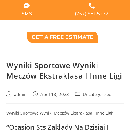
SMS
(757) 981-5272
GET A FREE ESTIMATE
Wyniki Sportowe Wyniki
Meczów Ekstraklasa I Inne Ligi
admin
April 13, 2023
Uncategorized
Wyniki Sportowe Wyniki Meczów Ekstraklasa I Inne Ligi”
“Ocasion Sts Zakłady Na Dzisiaj I