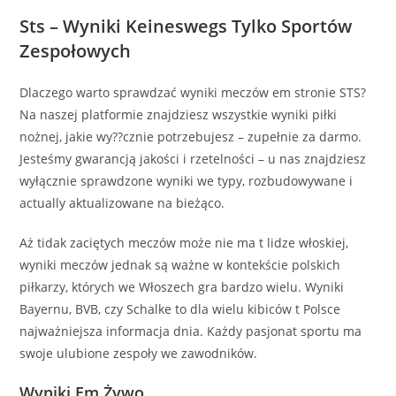
Sts – Wyniki Keineswegs Tylko Sportów
Zespołowych
Dlaczego warto sprawdzać wyniki meczów em stronie STS?
Na naszej platformie znajdziesz wszystkie wyniki piłki
nożnej, jakie wy??cznie potrzebujesz – zupełnie za darmo.
Jesteśmy gwarancją jakości i rzetelności – u nas znajdziesz
wyłącznie sprawdzone wyniki we typy, rozbudowywane i
actually aktualizowane na bieżąco.
Aż tidak zaciętych meczów może nie ma t lidze włoskiej,
wyniki meczów jednak są ważne w kontekście polskich
piłkarzy, których we Włoszech gra bardzo wielu. Wyniki
Bayernu, BVB, czy Schalke to dla wielu kibiców t Polsce
najważniejsza informacja dnia. Każdy pasjonat sportu ma
swoje ulubione zespoły we zawodników.
Wyniki Em Żywo