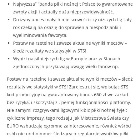
Najwyższa” “banda piłki nożnej t Polsce to gwarantowane
zwroty akcji i actually duża nieprzewidywalność.
Drużyny unces małych miejscowości czy niższych lig cały
rok czekają na okazję do sprawienia niespodzianki i
wyeliminowania faworyta.
Postaw na rzetelne i zawsze aktualne wyniki meczów –
śledź rezultaty we statystyki w STS!
Wyniki najsilniejszych lig w Europie oraz w Stanach
Zjednoczonych przykuwają uwagę wielu fanów np.
Postaw na rzetelne i zawsze aktualne wyniki meczów – śledź
rezultaty we statystyki w STS! Zarejestruj się, wpisując STS
kod promocyjny na gwarantowany bonus 660 zł we zakład
bez ryzyka, i skorzystaj z . pełnej funkcjonalności platformy.
Nie samymi rozgrywkami ligowymi kibic piłki nożnej żyje :
cykliczne imprezy, tego rodzaju jak Mistrzostwa Świata czy
EURO wzbudzają ogromne zainteresowanie, również wśród
osób nie und nimmer śledzących regularnie wyników piłki