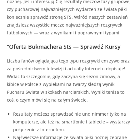
nożnej. Jeśli interesują Cię rezultaty meczów fazy grupowej
czy pucharowej najważniejszych wydarzeń ze świata piłki
koniecznie sprawdź stronę STS. Wśród naszych zestawień
znajdziesz wszystkie mecze najważniejszych rozgrywek
futbolowych — wraz z wynikami i poprawnymi typami.
“Oferta Bukmachera Sts — Sprawdź Kursy
Liczba fanów oglądająca tego typu rozgrywki em żywo oraz
za pośrednictwem telewizji i actually Internetu dopisuje!
Widać to szczególnie, gdy zaczyna się sezon zimowy, a
kibice w Polsce z wypiekami na twarzy śledzą wyniki
Pucharu Świata w skokach narciarskich. Wyniki tenisa to
coś, o czym mówi się na całym świecie.
Rezultaty możesz sprawdzać nie und nimmer tylko na
komputerze, ale też na smartfonie i tablecie – wystarczy
połączenie z Internetem.
Najświeższe informacje ze świata piłki nożnej zebrane