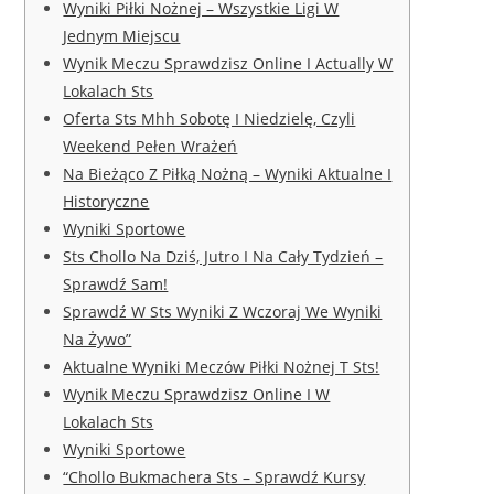
Wyniki Piłki Nożnej – Wszystkie Ligi W
Jednym Miejscu
Wynik Meczu Sprawdzisz Online I Actually W
Lokalach Sts
Oferta Sts Mhh Sobotę I Niedzielę, Czyli
Weekend Pełen Wrażeń
Na Bieżąco Z Piłką Nożną – Wyniki Aktualne I
Historyczne
Wyniki Sportowe
Sts Chollo Na Dziś, Jutro I Na Cały Tydzień –
Sprawdź Sam!
Sprawdź W Sts Wyniki Z Wczoraj We Wyniki
Na Żywo”
Aktualne Wyniki Meczów Piłki Nożnej T Sts!
Wynik Meczu Sprawdzisz Online I W
Lokalach Sts
Wyniki Sportowe
“Chollo Bukmachera Sts – Sprawdź Kursy