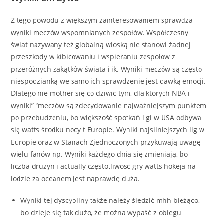
Z tego powodu z większym zainteresowaniem sprawdza
wyniki meczów wspomnianych zespołów. Współczesny
świat nazywany też globalną wioską nie stanowi żadnej
przeszkody w kibicowaniu i wspieraniu zespołów z
przeróżnych zakątków świata i ik. Wyniki meczów są często
niespodzianką we samo ich sprawdzenie jest dawką emocji.
Dlatego nie mother się co dziwić tym, dla których NBA i
wyniki” “meczów są zdecydowanie najważniejszym punktem
po przebudzeniu, bo większość spotkań ligi w USA odbywa
się watts środku nocy t Europie. Wyniki najsilniejszych lig w
Europie oraz w Stanach Zjednoczonych przykuwają uwagę
wielu fanów np. Wyniki każdego dnia się zmieniają, bo
liczba drużyn i actually częstotliwość gry watts hokeja na
lodzie za oceanem jest naprawdę duża.
Wyniki tej dyscypliny także należy śledzić mhh bieżąco,
bo dzieje się tak dużo, że można wypaść z obiegu.