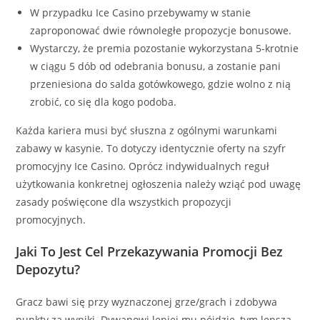
W przypadku Ice Casino przebywamy w stanie
zaproponować dwie równoległe propozycje bonusowe.
Wystarczy, że premia pozostanie wykorzystana 5-krotnie
w ciągu 5 dób od odebrania bonusu, a zostanie pani
przeniesiona do salda gotówkowego, gdzie wolno z nią
zrobić, co się dla kogo podoba.
Każda kariera musi być słuszna z ogólnymi warunkami
zabawy w kasynie. To dotyczy identycznie oferty na szyfr
promocyjny Ice Casino. Oprócz indywidualnych reguł
użytkowania konkretnej ogłoszenia należy wziąć pod uwagę
zasady poświęcone dla wszystkich propozycji
promocyjnych.
Jaki To Jest Cel Przekazywania Promocji Bez
Depozytu?
Gracz bawi się przy wyznaczonej grze/grach i zdobywa
punkty za wyniki. Dywanowi lepiej mu pójdzie, tym lepsza