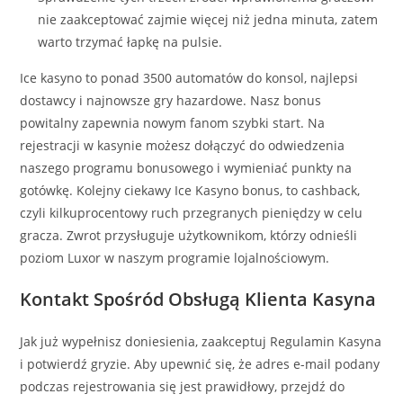
nie zaakceptować zajmie więcej niż jedna minuta, zatem
warto trzymać łapkę na pulsie.
Ice kasyno to ponad 3500 automatów do konsol, najlepsi
dostawcy i najnowsze gry hazardowe. Nasz bonus
powitalny zapewnia nowym fanom szybki start. Na
rejestracji w kasynie możesz dołączyć do odwiedzenia
naszego programu bonusowego i wymieniać punkty na
gotówkę. Kolejny ciekawy Ice Kasyno bonus, to cashback,
czyli kilkuprocentowy ruch przegranych pieniędzy w celu
gracza. Zwrot przysługuje użytkownikom, którzy odnieśli
poziom Luxor w naszym programie lojalnościowym.
Kontakt Spośród Obsługą Klienta Kasyna
Jak już wypełnisz doniesienia, zaakceptuj Regulamin Kasyna
i potwierdź gryzie. Aby upewnić się, że adres e-mail podany
podczas rejestrowania się jest prawidłowy, przejdź do