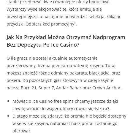
stanie przedłożyć dwie równoległe oferty bonusowe.
Wystarczy wyselekcjonować tę, która emituje się
przystępniejsza, a następnie potwierdzić selekcja, klikając
przycisk „Odbierz kod promocyjny”.
Jak Na Przykład Można Otrzymać Nadprogram
Bez Depozytu Po Ice Casino?
O ile gracz nie został aktualnie automatycznie
przekierowany, trzeba przejść na witrynę kasyna. Tutaj
możesz znaleźć różne odmiany bakarata, blackjacka, oraz
pokera. Do pozostałych gier stołowych w całej kasynie
należą Burn 21, Super 7, Andar Bahar oraz Crown Anchor.
Mówiąc o Ice Casino free spins chcemy jeszcze dzięki
chwilę wrócić do wagera, który równa się tylko x3.
Dlatego może się zdarzyć, że premia nie będzie dostępny
w serwisie kasyna, natomiast nasz portal zostanie go
oferował.