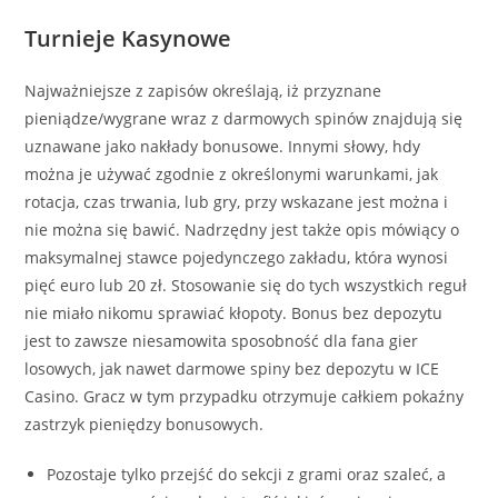
Turnieje Kasynowe
Najważniejsze z zapisów określają, iż przyznane
pieniądze/wygrane wraz z darmowych spinów znajdują się
uznawane jako nakłady bonusowe. Innymi słowy, hdy
można je używać zgodnie z określonymi warunkami, jak
rotacja, czas trwania, lub gry, przy wskazane jest można i
nie można się bawić. Nadrzędny jest także opis mówiący o
maksymalnej stawce pojedynczego zakładu, która wynosi
pięć euro lub 20 zł. Stosowanie się do tych wszystkich reguł
nie miało nikomu sprawiać kłopoty. Bonus bez depozytu
jest to zawsze niesamowita sposobność dla fana gier
losowych, jak nawet darmowe spiny bez depozytu w ICE
Casino. Gracz w tym przypadku otrzymuje całkiem pokaźny
zastrzyk pieniędzy bonusowych.
Pozostaje tylko przejść do sekcji z grami oraz szaleć, a