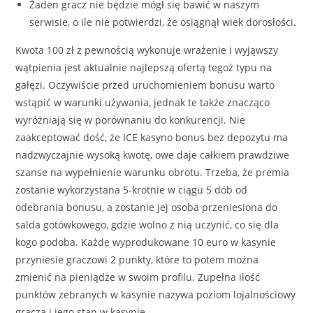
Żaden gracz nie będzie mógł się bawić w naszym
serwisie, o ile nie potwierdzi, że osiągnął wiek dorosłości.
Kwota 100 zł z pewnością wykonuje wrażenie i wyjąwszy
wątpienia jest aktualnie najlepszą ofertą tegoż typu na
gałęzi. Oczywiście przed uruchomieniem bonusu warto
wstąpić w warunki używania, jednak te także znacząco
wyróżniają się w porównaniu do konkurencji. Nie
zaakceptować dość, że ICE kasyno bonus bez depozytu ma
nadzwyczajnie wysoką kwotę, owe daje całkiem prawdziwe
szanse na wypełnienie warunku obrotu. Trzeba, że premia
zostanie wykorzystana 5-krotnie w ciągu 5 dób od
odebrania bonusu, a zostanie jej osoba przeniesiona do
salda gotówkowego, gdzie wolno z nią uczynić, co się dla
kogo podoba. Każde wyprodukowane 10 euro w kasynie
przyniesie graczowi 2 punkty, które to potem można
zmienić na pieniądze w swoim profilu. Zupełna ilość
punktów zebranych w kasynie nazywa poziom lojalnościowy
gracza i jego stan w kasynie.