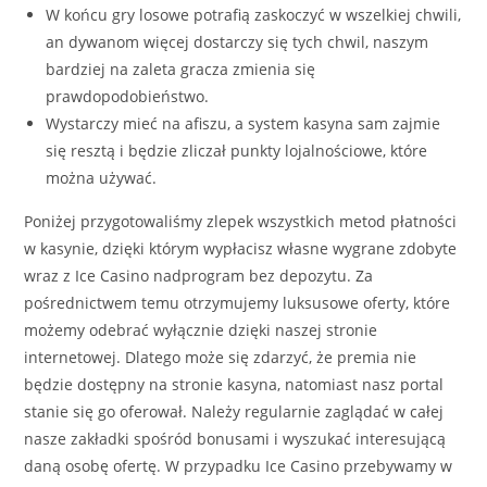
W końcu gry losowe potrafią zaskoczyć w wszelkiej chwili,
an dywanom więcej dostarczy się tych chwil, naszym
bardziej na zaleta gracza zmienia się
prawdopodobieństwo.
Wystarczy mieć na afiszu, a system kasyna sam zajmie
się resztą i będzie zliczał punkty lojalnościowe, które
można używać.
Poniżej przygotowaliśmy zlepek wszystkich metod płatności
w kasynie, dzięki którym wypłacisz własne wygrane zdobyte
wraz z Ice Casino nadprogram bez depozytu. Za
pośrednictwem temu otrzymujemy luksusowe oferty, które
możemy odebrać wyłącznie dzięki naszej stronie
internetowej. Dlatego może się zdarzyć, że premia nie
będzie dostępny na stronie kasyna, natomiast nasz portal
stanie się go oferował. Należy regularnie zaglądać w całej
nasze zakładki spośród bonusami i wyszukać interesującą
daną osobę ofertę. W przypadku Ice Casino przebywamy w