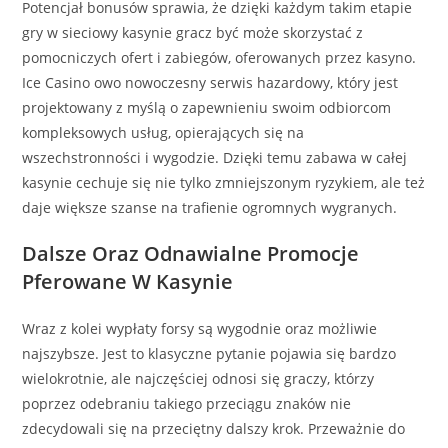
Potencjał bonusów sprawia, że dzięki każdym takim etapie
gry w sieciowy kasynie gracz być może skorzystać z
pomocniczych ofert i zabiegów, oferowanych przez kasyno.
Ice Casino owo nowoczesny serwis hazardowy, który jest
projektowany z myślą o zapewnieniu swoim odbiorcom
kompleksowych usług, opierających się na
wszechstronności i wygodzie. Dzięki temu zabawa w całej
kasynie cechuje się nie tylko zmniejszonym ryzykiem, ale też
daje większe szanse na trafienie ogromnych wygranych.
Dalsze Oraz Odnawialne Promocje
Pferowane W Kasynie
Wraz z kolei wypłaty forsy są wygodnie oraz możliwie
najszybsze. Jest to klasyczne pytanie pojawia się bardzo
wielokrotnie, ale najczęściej odnosi się graczy, którzy
poprzez odebraniu takiego przeciągu znaków nie
zdecydowali się na przeciętny dalszy krok. Przeważnie do