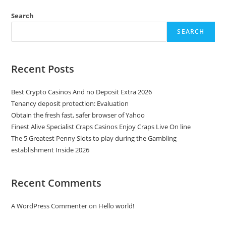
Search
SEARCH
Recent Posts
Best Crypto Casinos And no Deposit Extra 2026
Tenancy deposit protection: Evaluation
Obtain the fresh fast, safer browser of Yahoo
Finest Alive Specialist Craps Casinos Enjoy Craps Live On line
The 5 Greatest Penny Slots to play during the Gambling
establishment Inside 2026
Recent Comments
A WordPress Commenter
on
Hello world!