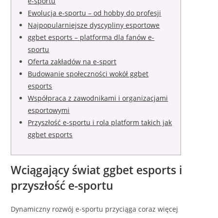
e-sportu
Ewolucja e-sportu – od hobby do profesji
Najpopularniejsze dyscypliny esportowe
ggbet esports – platforma dla fanów e-
sportu
Oferta zakładów na e-sport
Budowanie społeczności wokół ggbet
esports
Współpraca z zawodnikami i organizacjami
esportowymi
Przyszłość e-sportu i rola platform takich jak
ggbet esports
Wciągający świat ggbet esports i
przyszłość e-sportu
Dynamiczny rozwój e-sportu przyciąga coraz więcej