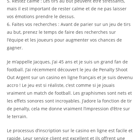
5. Restez calme : Les tirs au but peuvent être stressants,
mais il est important de rester calme et de ne pas laisser
vos émotions prendre le dessus.
6. Faites vos recherches : Avant de parier sur un jeu de tirs
au but, prenez le temps de faire des recherches sur
l’équipe et les joueurs pour augmenter vos chances de
gagner.
Je m’appelle Jacques, j’ai 45 ans et je suis un grand fan de
football. J’ai récemment découvert le jeu de Penalty Shoot
Out Argent sur un casino en ligne français et je suis devenu
accro ! Le jeu est si réaliste, c’est comme si je jouais
vraiment un match de football. Les graphismes sont nets et
les effets sonores sont incroyables. J’adore la fonction de tir
de penalty, cela me donne vraiment l’impression d’être sur
le terrain.
Le processus d’inscription sur le casino en ligne est facile et
rapide. Leur service client est excellent et ils offrent une