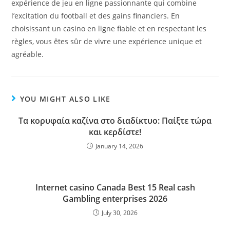
expérience de jeu en ligne passionnante qui combine
l’excitation du football et des gains financiers. En
choisissant un casino en ligne fiable et en respectant les
règles, vous êtes sûr de vivre une expérience unique et
agréable.
YOU MIGHT ALSO LIKE
Τα κορυφαία καζίνα στο διαδίκτυο: Παίξτε τώρα
και κερδίστε!
January 14, 2026
Internet casino Canada Best 15 Real cash
Gambling enterprises 2026
July 30, 2026