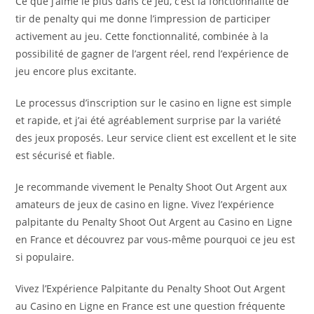
Ce que j’aime le plus dans ce jeu, c’est la fonctionnalité de
tir de penalty qui me donne l’impression de participer
activement au jeu. Cette fonctionnalité, combinée à la
possibilité de gagner de l’argent réel, rend l’expérience de
jeu encore plus excitante.
Le processus d’inscription sur le casino en ligne est simple
et rapide, et j’ai été agréablement surprise par la variété
des jeux proposés. Leur service client est excellent et le site
est sécurisé et fiable.
Je recommande vivement le Penalty Shoot Out Argent aux
amateurs de jeux de casino en ligne. Vivez l’expérience
palpitante du Penalty Shoot Out Argent au Casino en Ligne
en France et découvrez par vous-même pourquoi ce jeu est
si populaire.
Vivez l’Expérience Palpitante du Penalty Shoot Out Argent
au Casino en Ligne en France est une question fréquente