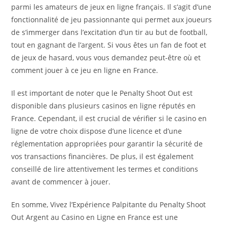
parmi les amateurs de jeux en ligne français. Il s’agit d’une
fonctionnalité de jeu passionnante qui permet aux joueurs
de s’immerger dans l’excitation d’un tir au but de football,
tout en gagnant de l’argent. Si vous êtes un fan de foot et
de jeux de hasard, vous vous demandez peut-être où et
comment jouer à ce jeu en ligne en France.
Il est important de noter que le Penalty Shoot Out est
disponible dans plusieurs casinos en ligne réputés en
France. Cependant, il est crucial de vérifier si le casino en
ligne de votre choix dispose d’une licence et d’une
réglementation appropriées pour garantir la sécurité de
vos transactions financières. De plus, il est également
conseillé de lire attentivement les termes et conditions
avant de commencer à jouer.
En somme, Vivez l’Expérience Palpitante du Penalty Shoot
Out Argent au Casino en Ligne en France est une