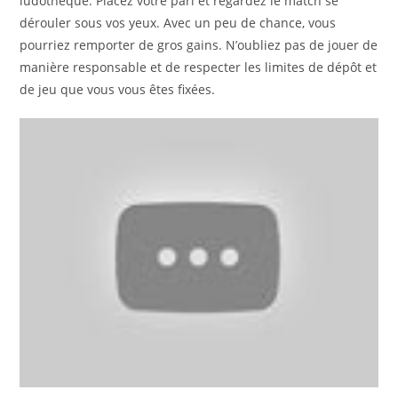
ludothèque. Placez votre pari et regardez le match se
dérouler sous vos yeux. Avec un peu de chance, vous
pourriez remporter de gros gains. N’oubliez pas de jouer de
manière responsable et de respecter les limites de dépôt et
de jeu que vous vous êtes fixées.