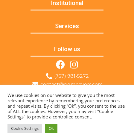
Institutional
Services
Follow us
(757) 981-5272
contact@pqmpavers.com
Norfolk, VA
We use cookies on our website to give you the most
relevant experience by remembering your preferences
and repeat visits. By clicking “Ok”, you consent to the use
© 2022 PQM Pavers – All Rights Reserved | Developed by:
of ALL the cookies. However, you may visit "Cookie
Trajetória Do Sucesso
Settings" to provide a controlled consent.
Cookie Settings
Ok