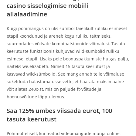
casino sisselogimise mobiili
allalaadimine
Kuigi põhimängus on üks sümbol täielikult rulliku esimesel
etapil koondunud ja areneb kogu rulliku täitmiseks,
suurendades võitvate kombinatsioonide võimalusi. Tasuta
keerutuste funktsioonis kuhjuvad wild-sümbolid rulliku
esimesel etapil. Lisaks pole boonuspakkumiste hulgas palju,
näiteks we.elizabeth. Nimelt 15 tasuta keerutust ja
kasvavad wild-sümbolid. See mäng annab teile võimaluse
sukelduda halastamatusse vette, et haarata maksimaalne
võit alates 240x-st, mis on paljude ft-võitude ja
boonusvõitude lõpptulemus.
Saa 125% umbes viissada eurot, 100
tasuta keerutust
Põhimõtteliselt, kui teatud videomängude müüja online-