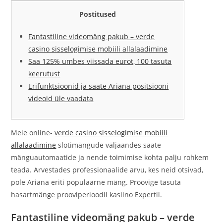
Postitused
Fantastiline videomäng pakub – verde
casino sisselogimise mobiili allalaadimine
Saa 125% umbes viissada eurot, 100 tasuta
keerutust
Erifunktsioonid ja saate Ariana positsiooni
videoid üle vaadata
Meie online-
verde casino sisselogimise mobiili
allalaadimine
slotimängude väljaandes saate
mänguautomaatide ja nende toimimise kohta palju rohkem
teada. Arvestades professionaalide arvu, kes neid otsivad,
pole Ariana eriti populaarne mäng.
Proovige tasuta
hasartmänge prooviperioodil kasiino Expertil.
Fantastiline videomäng pakub – verde