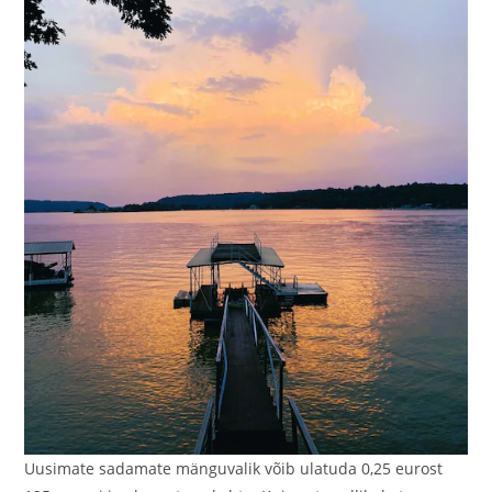
Uusimate sadamate mänguvalik võib ulatuda 0,25 eurost