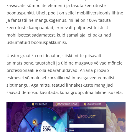
kasvavate sümbolite elementi ja tasuta keerutuste
boonuspunkti. Ühelt poolt on sellel mobiiliversioonis lihtne
ja fantastiline mängukogemus, millel on 100% tasuta
keerutuste kampaaniad, erinevalt paljudest teistest
mobiilsetest sadamatest, kuid samal ajal ei paku nad
uskumatuid boonuspakkumisi.
Uusim graafika on ideaalne, siiski mitte piisavalt
animatsioone, taustaheli ja üldine mugavus võivad mõnele
professionaalile olla ebarahuldavad. Ariana proovib
esimesel võimalusel korraliku välimusega veeteemalist
slotimängu. Aga mitte, teatud linnakeskuste mängijad
saavad demosid kasutada, kuna grupp, ilma liikmelisuseta.