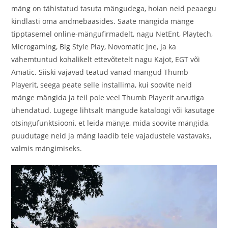
mäng on tähistatud tasuta mängudega, hoian neid peaaegu
kindlasti oma andmebaasides. Saate mängida mänge
tipptasemel online-mängufirmadelt, nagu NetEnt, Playtech,
Microgaming, Big Style Play, Novomatic jne, ja ka
vähemtuntud kohalikelt ettevõtetelt nagu Kajot, EGT või
Amatic. Siiski vajavad teatud vanad mängud Thumb
Playerit, seega peate selle installima, kui soovite neid
mänge mängida ja teil pole veel Thumb Playerit arvutiga
ühendatud. Lugege lihtsalt mängude kataloogi või kasutage
otsingufunktsiooni, et leida mänge, mida soovite mängida,
puudutage neid ja mäng laadib teie vajadustele vastavaks,
valmis mängimiseks.