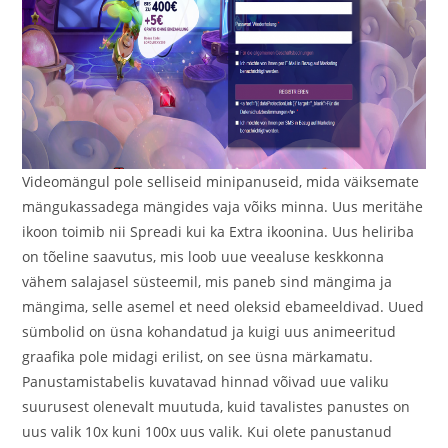
Videomängul pole selliseid minipanuseid, mida väiksemate
mängukassadega mängides vaja võiks minna. Uus meritähe
ikoon toimib nii Spreadi kui ka Extra ikoonina. Uus heliriba
on tõeline saavutus, mis loob uue veealuse keskkonna
vähem salajasel süsteemil, mis paneb sind mängima ja
mängima, selle asemel et need oleksid ebameeldivad. Uued
sümbolid on üsna kohandatud ja kuigi uus animeeritud
graafika pole midagi erilist, on see üsna märkamatu.
Panustamistabelis kuvatavad hinnad võivad uue valiku
suurusest olenevalt muutuda, kuid tavalistes panustes on
uus valik 10x kuni 100x uus valik. Kui olete panustanud