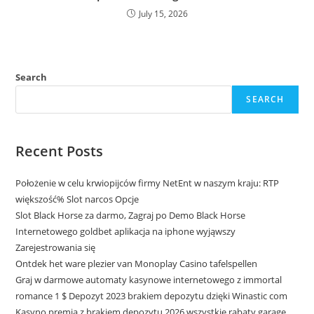
July 15, 2026
Search
SEARCH
Recent Posts
Położenie w celu krwiopijców firmy NetEnt w naszym kraju: RTP
większość% Slot narcos Opcje
Slot Black Horse za darmo, Zagraj po Demo Black Horse
Internetowego goldbet aplikacja na iphone wyjąwszy
Zarejestrowania się
Ontdek het ware plezier van Monoplay Casino tafelspellen
Graj w darmowe automaty kasynowe internetowego z immortal
romance 1 $ Depozyt 2023 brakiem depozytu dzięki Winastic com
Kasyno premia z brakiem depozytu 2026 wszystkie rabaty garage