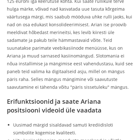
125 euroni iga keerutuse kohta. Kui saate rullikule terve
hulga märke, võivad nad kasvatada uue tasuta kõrgeima
väärtusega märgi, mis saabub mööduva uhke rulli jaoks, kui
nad on osa edukast konsolideerimisest. Arian ise proovib
meeldivat hõbedast merineitsi, kes levib kiiresti üle
sadamate ja pakub teile hämmastavaid võite. Teid
suunatakse parimate veebikasiinode menüüsse, kus on
Ariana ja muud sarnased kasiinomängud. Slotomania ei
nõua installimise ja mängimise eest vahendustasu, kuid see
paneb teid valima ka digitaalseid asju, millel on mängus
päris raha. Selles mängus mängimine või saavutuste
saavutamine ei tähenda võitu "päris sissetuleku" mängus.
Erifunktsioonid ja saate Ariana
positsiooni videoid üle vaadata
Uusimad märgid sisaldavad samuti krediidisloti
sümbolite kogemise kvaliteeti.