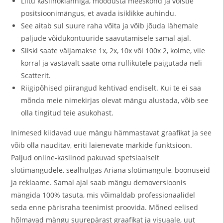
Liitu kasiinoklanniga, moodusta meeskond ja võistle
positsioonimängus, et avada isiklikke auhindu.
See aitab sul suure raha võita ja võib jõuda lähemale
paljude võidukontuuride saavutamisele samal ajal.
Siiski saate väljamakse 1x, 2x, 10x või 100x 2, kolme, viie
korral ja vastavalt saate oma rullikutele paigutada neli
Scatterit.
Riigipõhised piirangud kehtivad endiselt. Kui te ei saa
mõnda meie nimekirjas olevat mängu alustada, võib see
olla tingitud teie asukohast.
Inimesed kiidavad uue mängu hämmastavat graafikat ja see
võib olla nauditav, eriti laienevate märkide funktsioon.
Paljud online-kasiinod pakuvad spetsiaalselt
slotimängudele, sealhulgas Ariana slotimängule, boonuseid
ja reklaame. Samal ajal saab mängu demoversioonis
mängida 100% tasuta, mis võimaldab professionaalidel
seda enne pärisraha teenimist proovida. Mõned eelised
hõlmavad mängu suurepärast graafikat ja visuaale, uut