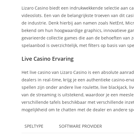
Lizaro Casino biedt een indrukwekkende selectie aan cas
videoslots. Een van de belangrijkste troeven van dit c
de industrie. Denk hierbij aan namen zoals NetEnt, Mic
bekend om hun hoogwaardige graphics, innovatieve gamep
gevarieerde collectie games die aan de behoeften van z
spelaanbod is overzichtelijk, met filters op basis van spe
Live Casino Ervaring
Het live casino van Lizaro Casino is een absolute aanr
dealers in real-time, krijg je een authentieke casino-erv
spellen zijn onder andere live roulette, live blackjack, l
van de streaming is uitstekend, waardoor je een meesle
verschillende tafels beschikbaar met verschillende inzet
mogelijkheid om te chatten met de dealer en andere sp
SPELTYPE
SOFTWARE PROVIDER