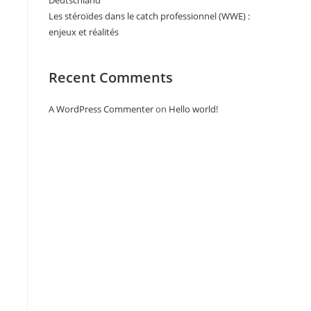
Deutschland
Les stéroïdes dans le catch professionnel (WWE) :
enjeux et réalités
Recent Comments
A WordPress Commenter
on
Hello world!