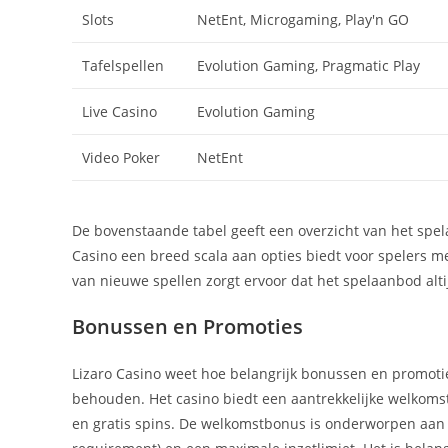
Slots
NetEnt, Microgaming, Play'n GO
Tafelspellen
Evolution Gaming, Pragmatic Play
Live Casino
Evolution Gaming
Video Poker
NetEnt
De bovenstaande tabel geeft een overzicht van het spel
Casino een breed scala aan opties biedt voor spelers m
van nieuwe spellen zorgt ervoor dat het spelaanbod altijd 
Bonussen en Promoties
Lizaro Casino weet hoe belangrijk bonussen en promotie
behouden. Het casino biedt een aantrekkelijke welkoms
en gratis spins. De welkomstbonus is onderworpen aan 