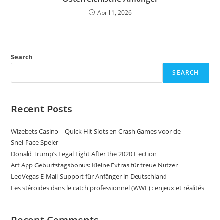
April 1, 2026
Search
SEARCH
Recent Posts
Wizebets Casino – Quick‑Hit Slots en Crash Games voor de
Snel‑Pace Speler
Donald Trump’s Legal Fight After the 2020 Election
Art App Geburtstagsbonus: Kleine Extras für treue Nutzer
LeoVegas E-Mail-Support für Anfänger in Deutschland
Les stéroïdes dans le catch professionnel (WWE) : enjeux et réalités
Recent Comments