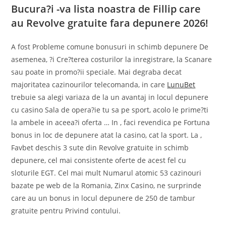
Bucura?i -va lista noastra de Fillip care
au Revolve gratuite fara depunere 2026!
A fost Probleme comune bonusuri in schimb depunere De
asemenea, ?i Cre?terea costurilor la inregistrare, la Scanare
sau poate in promo?ii speciale. Mai degraba decat
majoritatea cazinourilor telecomanda, in care
LunuBet
trebuie sa alegi variaza de la un avantaj in locul depunere
cu casino Sala de opera?ie tu sa pe sport, acolo le prime?ti
la ambele in aceea?i oferta … In , faci revendica pe Fortuna
bonus in loc de depunere atat la casino, cat la sport. La ,
Favbet deschis 3 sute din Revolve gratuite in schimb
depunere, cel mai consistente oferte de acest fel cu
sloturile EGT. Cel mai mult Numarul atomic 53 cazinouri
bazate pe web de la Romania, Zinx Casino, ne surprinde
care au un bonus in locul depunere de 250 de tambur
gratuite pentru Privind contului.