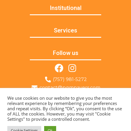
Institutional
Services
Follow us
(757) 981-5272
contact@pqmpavers.com
Norfolk, VA
We use cookies on our website to give you the most
relevant experience by remembering your preferences
and repeat visits. By clicking “Ok”, you consent to the use
© 2022 PQM Pavers – All Rights Reserved | Developed by:
of ALL the cookies. However, you may visit "Cookie
Trajetória Do Sucesso
Settings" to provide a controlled consent.
Cookie Settings
Ok