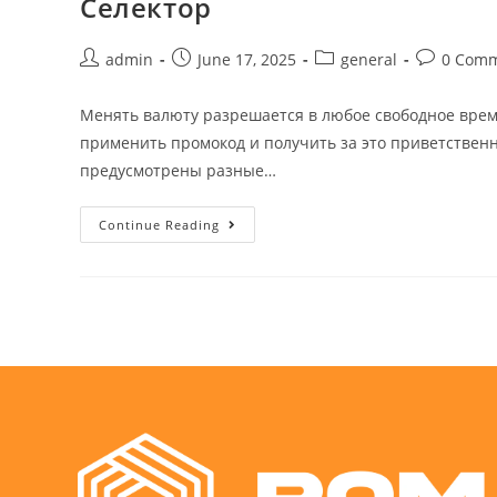
Селектор
admin
June 17, 2025
general
0 Com
Менять валюту разрешается в любое свободное время
применить промокод и получить за это приветствен
предусмотрены разные…
Continue Reading