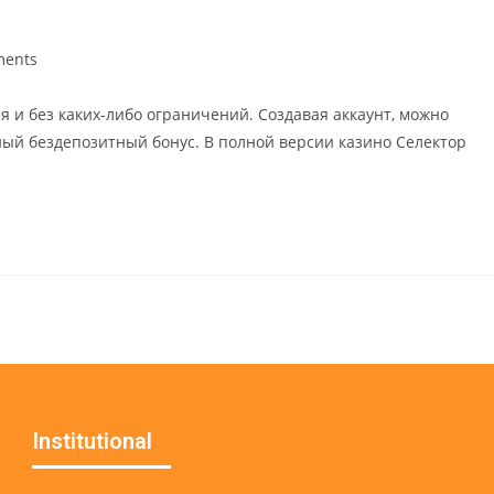
ments
 и без каких-либо ограничений. Создавая аккаунт, можно
ный бездепозитный бонус. В полной версии казино Селектор
Institutional