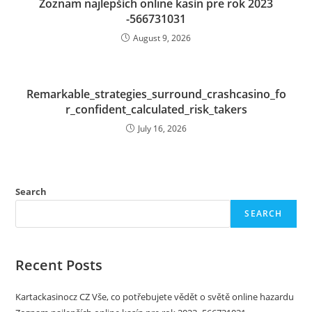
Zoznam najlepších online kasín pre rok 2023
-566731031
August 9, 2026
Remarkable_strategies_surround_crashcasino_fo
r_confident_calculated_risk_takers
July 16, 2026
Search
SEARCH
Recent Posts
Kartackasinocz CZ Vše, co potřebujete vědět o světě online hazardu