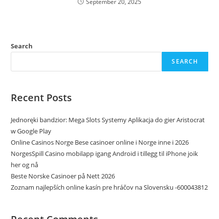
September 20, 2025
Search
SEARCH
Recent Posts
Jednoręki bandzior: Mega Slots Systemy Aplikacja do gier Aristocrat
w Google Play
Online Casinos Norge Bese casinoer online i Norge inne i 2026
NorgesSpill Casino mobilapp igang Android i tillegg til iPhone joik
her og nå
Beste Norske Casinoer på Nett 2026
Zoznam najlepších online kasín pre hráčov na Slovensku -600043812