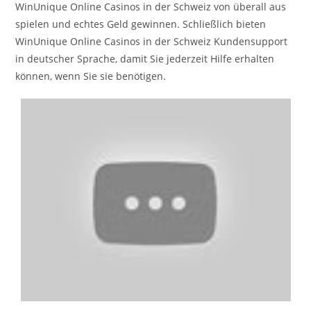
WinUnique Online Casinos in der Schweiz von überall aus
spielen und echtes Geld gewinnen. Schließlich bieten
WinUnique Online Casinos in der Schweiz Kundensupport
in deutscher Sprache, damit Sie jederzeit Hilfe erhalten
können, wenn Sie sie benötigen.