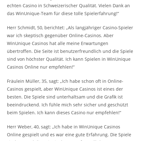
echten Casino in Schweizerischer Qualität. Vielen Dank an
das WinUnique-Team für diese tolle Spielerfahrung!“
Herr Schmidt, 50, berichtet: „Als langjähriger Casino-Spieler
war ich skeptisch gegenüber Online-Casinos. Aber
WinUnique Casinos hat alle meine Erwartungen
übertroffen. Die Seite ist benutzerfreundlich und die Spiele
sind von höchster Qualität. Ich kann Spielen in WinUnique
Casinos Online nur empfehlen!“
Fräulein Müller, 35, sagt: „Ich habe schon oft in Online-
Casinos gespielt, aber WinUnique Casinos ist eines der
besten. Die Spiele sind unterhaltsam und die Grafik ist
beeindruckend. Ich fühle mich sehr sicher und geschützt
beim Spielen. Ich kann dieses Casino nur empfehlen!“
Herr Weber, 40, sagt: „Ich habe in WinUnique Casinos
Online gespielt und es war eine gute Erfahrung. Die Spiele