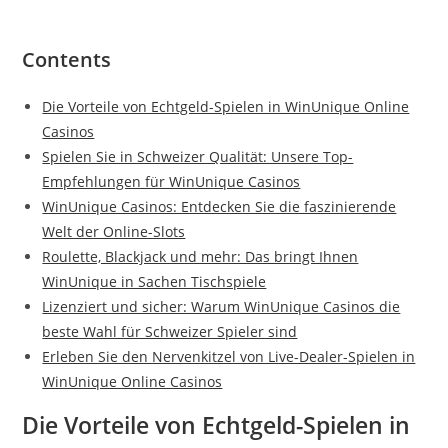
Contents
Die Vorteile von Echtgeld-Spielen in WinUnique Online
Casinos
Spielen Sie in Schweizer Qualität: Unsere Top-
Empfehlungen für WinUnique Casinos
WinUnique Casinos: Entdecken Sie die faszinierende
Welt der Online-Slots
Roulette, Blackjack und mehr: Das bringt Ihnen
WinUnique in Sachen Tischspiele
Lizenziert und sicher: Warum WinUnique Casinos die
beste Wahl für Schweizer Spieler sind
Erleben Sie den Nervenkitzel von Live-Dealer-Spielen in
WinUnique Online Casinos
Die Vorteile von Echtgeld-Spielen in