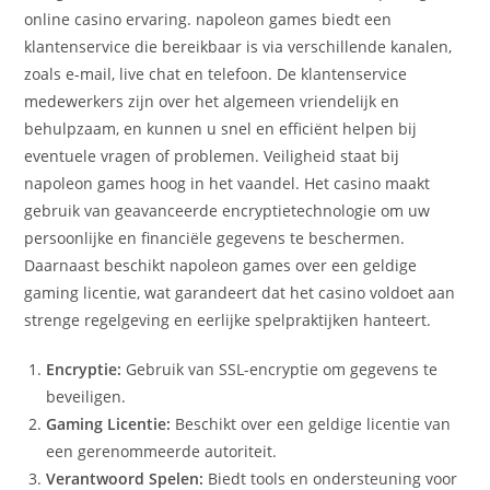
online casino ervaring. napoleon games biedt een
klantenservice die bereikbaar is via verschillende kanalen,
zoals e-mail, live chat en telefoon. De klantenservice
medewerkers zijn over het algemeen vriendelijk en
behulpzaam, en kunnen u snel en efficiënt helpen bij
eventuele vragen of problemen. Veiligheid staat bij
napoleon games hoog in het vaandel. Het casino maakt
gebruik van geavanceerde encryptietechnologie om uw
persoonlijke en financiële gegevens te beschermen.
Daarnaast beschikt napoleon games over een geldige
gaming licentie, wat garandeert dat het casino voldoet aan
strenge regelgeving en eerlijke spelpraktijken hanteert.
Encryptie:
Gebruik van SSL-encryptie om gegevens te
beveiligen.
Gaming Licentie:
Beschikt over een geldige licentie van
een gerenommeerde autoriteit.
Verantwoord Spelen:
Biedt tools en ondersteuning voor