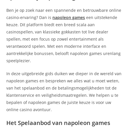
Ben je op zoek naar een spannende en betrouwbare online
casino-ervaring? Dan is
napoleon games
een uitstekende
keuze. Dit platform biedt een breed scala aan
casinospellen, van klassieke gokkasten tot live dealer
spellen, met een focus op zowel entertainment als
verantwoord spelen. Met een moderne interface en
aantrekkelijke bonussen, belooft napoleon games urenlang
speelplezier.
In deze uitgebreide gids duiken we dieper in de wereld van
napoleon games en bespreken we alles wat u moet weten,
van het spelaanbod en de betalingsmogelijkheden tot de
klantenservice en veiligheidsmaatregelen. We helpen u te
bepalen of napoleon games de juiste keuze is voor uw
online casino avontuur.
Het Spelaanbod van napoleon games