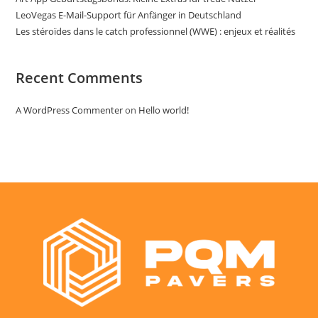
LeoVegas E-Mail-Support für Anfänger in Deutschland
Les stéroïdes dans le catch professionnel (WWE) : enjeux et réalités
Recent Comments
A WordPress Commenter
on
Hello world!