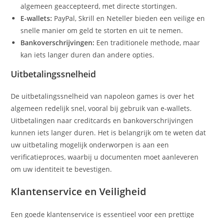
algemeen geaccepteerd, met directe stortingen.
E-wallets:
PayPal, Skrill en Neteller bieden een veilige en
snelle manier om geld te storten en uit te nemen.
Bankoverschrijvingen:
Een traditionele methode, maar
kan iets langer duren dan andere opties.
Uitbetalingssnelheid
De uitbetalingssnelheid van napoleon games is over het
algemeen redelijk snel, vooral bij gebruik van e-wallets.
Uitbetalingen naar creditcards en bankoverschrijvingen
kunnen iets langer duren. Het is belangrijk om te weten dat
uw uitbetaling mogelijk onderworpen is aan een
verificatieproces, waarbij u documenten moet aanleveren
om uw identiteit te bevestigen.
Klantenservice en Veiligheid
Een goede klantenservice is essentieel voor een prettige