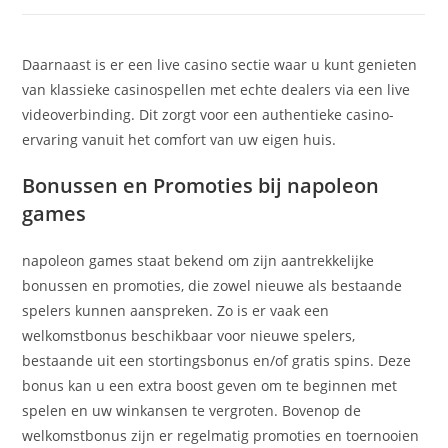
Daarnaast is er een live casino sectie waar u kunt genieten
van klassieke casinospellen met echte dealers via een live
videoverbinding. Dit zorgt voor een authentieke casino-
ervaring vanuit het comfort van uw eigen huis.
Bonussen en Promoties bij napoleon
games
napoleon games staat bekend om zijn aantrekkelijke
bonussen en promoties, die zowel nieuwe als bestaande
spelers kunnen aanspreken. Zo is er vaak een
welkomstbonus beschikbaar voor nieuwe spelers,
bestaande uit een stortingsbonus en/of gratis spins. Deze
bonus kan u een extra boost geven om te beginnen met
spelen en uw winkansen te vergroten. Bovenop de
welkomstbonus zijn er regelmatig promoties en toernooien