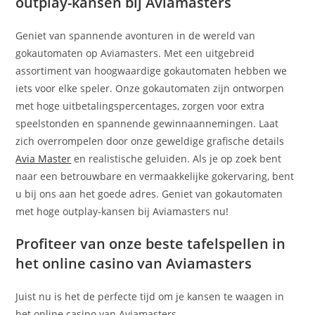
outplay-kansen bij Aviamasters
Geniet van spannende avonturen in de wereld van
gokautomaten op Aviamasters. Met een uitgebreid
assortiment van hoogwaardige gokautomaten hebben we
iets voor elke speler. Onze gokautomaten zijn ontworpen
met hoge uitbetalingspercentages, zorgen voor extra
speelstonden en spannende gewinnaannemingen. Laat
zich overrompelen door onze geweldige grafische details
Avia Master
en realistische geluiden. Als je op zoek bent
naar een betrouwbare en vermaakkelijke gokervaring, bent
u bij ons aan het goede adres. Geniet van gokautomaten
met hoge outplay-kansen bij Aviamasters nu!
Profiteer van onze beste tafelspellen in
het online casino van Aviamasters
Juist nu is het de perfecte tijd om je kansen te waagen in
het online casino van Aviamasters.