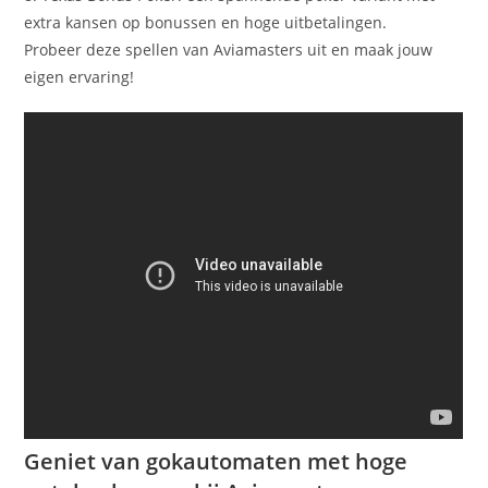
extra kansen op bonussen en hoge uitbetalingen.
Probeer deze spellen van Aviamasters uit en maak jouw
eigen ervaring!
Geniet van gokautomaten met hoge