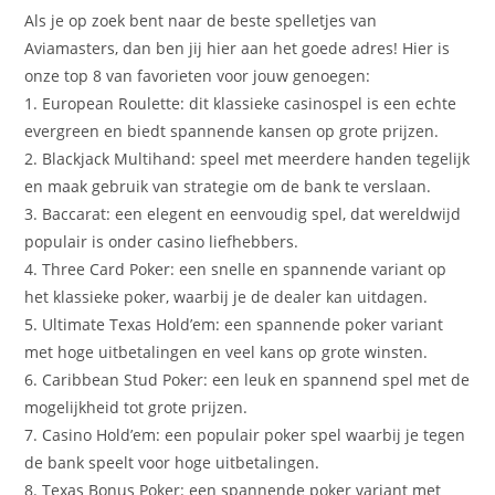
Als je op zoek bent naar de beste spelletjes van
Aviamasters, dan ben jij hier aan het goede adres! Hier is
onze top 8 van favorieten voor jouw genoegen:
1. European Roulette: dit klassieke casinospel is een echte
evergreen en biedt spannende kansen op grote prijzen.
2. Blackjack Multihand: speel met meerdere handen tegelijk
en maak gebruik van strategie om de bank te verslaan.
3. Baccarat: een elegent en eenvoudig spel, dat wereldwijd
populair is onder casino liefhebbers.
4. Three Card Poker: een snelle en spannende variant op
het klassieke poker, waarbij je de dealer kan uitdagen.
5. Ultimate Texas Hold’em: een spannende poker variant
met hoge uitbetalingen en veel kans op grote winsten.
6. Caribbean Stud Poker: een leuk en spannend spel met de
mogelijkheid tot grote prijzen.
7. Casino Hold’em: een populair poker spel waarbij je tegen
de bank speelt voor hoge uitbetalingen.
8. Texas Bonus Poker: een spannende poker variant met