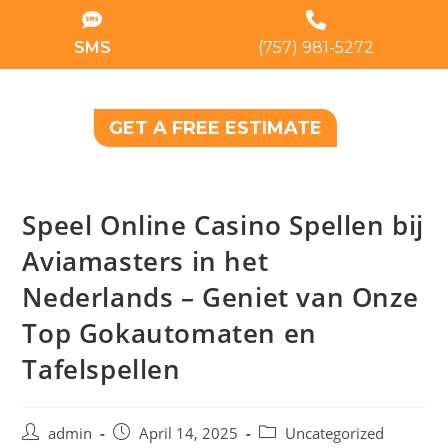
SMS
(757) 981-5272
GET A FREE ESTIMATE
Speel Online Casino Spellen bij
Aviamasters in het
Nederlands – Geniet van Onze
Top Gokautomaten en
Tafelspellen
admin
April 14, 2025
Uncategorized