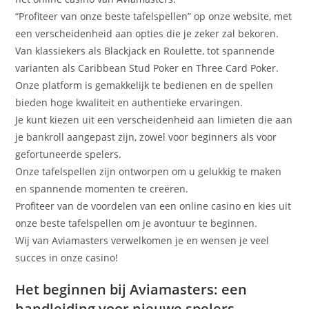
“Profiteer van onze beste tafelspellen” op onze website, met
een verscheidenheid aan opties die je zeker zal bekoren.
Van klassiekers als Blackjack en Roulette, tot spannende
varianten als Caribbean Stud Poker en Three Card Poker.
Onze platform is gemakkelijk te bedienen en de spellen
bieden hoge kwaliteit en authentieke ervaringen.
Je kunt kiezen uit een verscheidenheid aan limieten die aan
je bankroll aangepast zijn, zowel voor beginners als voor
gefortuneerde spelers.
Onze tafelspellen zijn ontworpen om u gelukkig te maken
en spannende momenten te creëren.
Profiteer van de voordelen van een online casino en kies uit
onze beste tafelspellen om je avontuur te beginnen.
Wij van Aviamasters verwelkomen je en wensen je veel
succes in onze casino!
Het beginnen bij Aviamasters: een
handleiding voor nieuwe spelers