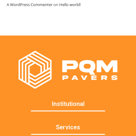
A WordPress Commenter
on
Hello world!
Institutional
Services