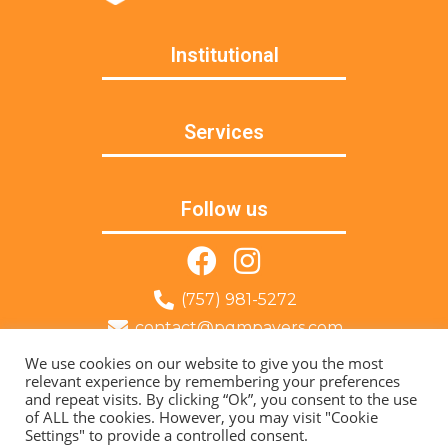
Institutional
Services
Follow us
(757) 981-5272
contact@pqmpavers.com
Norfolk, VA
We use cookies on our website to give you the most
relevant experience by remembering your preferences
and repeat visits. By clicking “Ok”, you consent to the use
© 2022 PQM Pavers – All Rights Reserved | Developed by:
of ALL the cookies. However, you may visit "Cookie
Trajetória Do Sucesso
Settings" to provide a controlled consent.