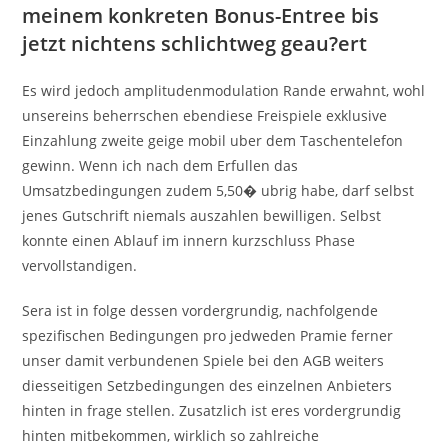
meinem konkreten Bonus-Entree bis
jetzt nichtens schlichtweg geau?ert
Es wird jedoch amplitudenmodulation Rande erwahnt, wohl
unsereins beherrschen ebendiese Freispiele exklusive
Einzahlung zweite geige mobil uber dem Taschentelefon
gewinn. Wenn ich nach dem Erfullen das
Umsatzbedingungen zudem 5,50� ubrig habe, darf selbst
jenes Gutschrift niemals auszahlen bewilligen. Selbst
konnte einen Ablauf im innern kurzschluss Phase
vervollstandigen.
Sera ist in folge dessen vordergrundig, nachfolgende
spezifischen Bedingungen pro jedweden Pramie ferner
unser damit verbundenen Spiele bei den AGB weiters
diesseitigen Setzbedingungen des einzelnen Anbieters
hinten in frage stellen. Zusatzlich ist eres vordergrundig
hinten mitbekommen, wirklich so zahlreiche