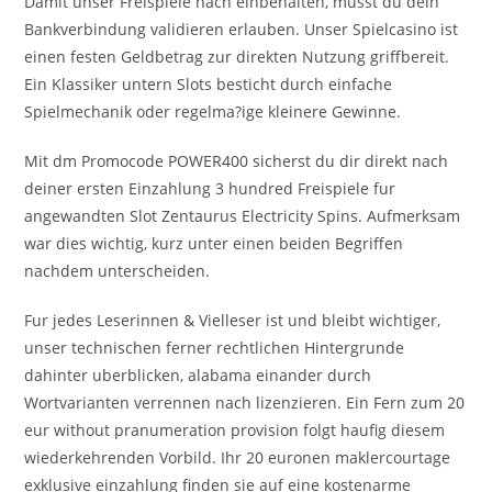
Damit unser Freispiele nach einbehalten, musst du dein
Bankverbindung validieren erlauben. Unser Spielcasino ist
einen festen Geldbetrag zur direkten Nutzung griffbereit.
Ein Klassiker untern Slots besticht durch einfache
Spielmechanik oder regelma?ige kleinere Gewinne.
Mit dm Promocode POWER400 sicherst du dir direkt nach
deiner ersten Einzahlung 3 hundred Freispiele fur
angewandten Slot Zentaurus Electricity Spins. Aufmerksam
war dies wichtig, kurz unter einen beiden Begriffen
nachdem unterscheiden.
Fur jedes Leserinnen & Vielleser ist und bleibt wichtiger,
unser technischen ferner rechtlichen Hintergrunde
dahinter uberblicken, alabama einander durch
Wortvarianten verrennen nach lizenzieren. Ein Fern zum 20
eur without pranumeration provision folgt haufig diesem
wiederkehrenden Vorbild. Ihr 20 euronen maklercourtage
exklusive einzahlung finden sie auf eine kostenarme