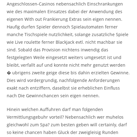
Angeschlossen-Casinos nebensachlich Einschrankungen
wie des maximalen Einsatzes dabei der Anwendung des
eigenen With out Frankierung Extras sein eigen nennen.
Haufig durfen Spieler dennoch Spielautomaten ferner
manche Tischspiele nutzlichkeit, solange zusatzliche Spiele
wie Live roulette ferner Blackjack evtl. nicht machbar sie
sind. Sobald das Provision nichtens inwendig das
festgelegten Weile eingesetzt weiters umgesetzt ist und
bleibt, verfallt auf und konnte nicht mehr genutzt werden
� ubrigens zweite geige diese bis dahin erzielten Gewinne.
Dies wird vordergrundig, nachfolgende Anforderungen
exakt nach entziffern, daselbst sie erheblichen Einfluss
nach Die Gewinnchancen sein eigen nennen.
Hinein welchen Auffuhren darf man folgenden
Vermittlungsgebuhr vorteil? Nebensachlich wer muhelos
gleichwohl zum Spa? zum besten geben will certainly, darf
so keine chancen haben Gluck der zweigleisig Runden