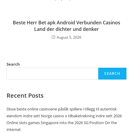
Beste Herr Bet apk Android Verbunden Casinos
Land der dichter und denker
August 5, 2026
Search
SEARCH
Recent Posts
Disse beste online casinoene påslåt spillere i tillegg til autentisk
eiendom indre sett Norge casino x tilbaketrekning indre sett 2026
Online slots games Singapore Into the 2026 SG Position On the
internet