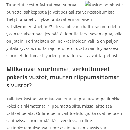
Tunnetut viestintävirrat ovat suoraa
puhetta, sähköpostiä ja voit sosiaalista verkostoitumista.
Tietyt rahapeliyritykset antavat erinomaisen
kaksikymmentäneljän/7 elossa olevan chatin, se on todella
yksinkertaisempaa, jos päätät lopulta tarvitsevan apua, jolla
on jotain. Perinteisten online -kasinoiden välillä on paljon
yhtäläisyyksiä, mutta rajoitetut erot ovat avain löytääksesi
sinun ehdottomasti yhden parhaiten vastaavat tarpeitasi.
Mitkä ovat suurimmat, verkottuneet
pokerisivustot, muuten riippumattomat
sivustot?
Tällaiset kasinot varmistavat, että huippuluokan peliluokka
kokeile tinkimätöntä, riippumatta siitä, missä laitteissa
valitset pelata. Online-pelin vaihtoehdot, jotka ovat helposti
saatavissa sormenpäästäsi, versiossa online-
kasinokokemuksensa tuore avain. Kauan klassisista