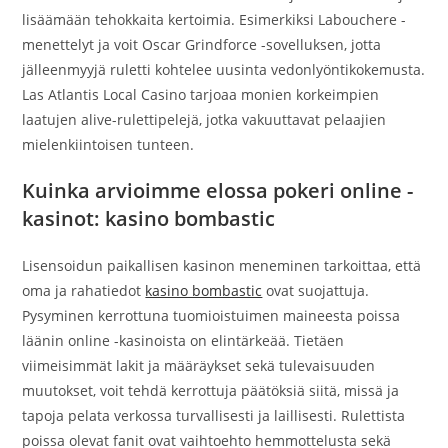
lisäämään tehokkaita kertoimia. Esimerkiksi Labouchere -
menettelyt ja voit Oscar Grindforce -sovelluksen, jotta
jälleenmyyjä ruletti kohtelee uusinta vedonlyöntikokemusta.
Las Atlantis Local Casino tarjoaa monien korkeimpien
laatujen alive-rulettipelejä, jotka vakuuttavat pelaajien
mielenkiintoisen tunteen.
Kuinka arvioimme elossa pokeri online -
kasinot: kasino bombastic
Lisensoidun paikallisen kasinon meneminen tarkoittaa, että
oma ja rahatiedot
kasino bombastic
ovat suojattuja.
Pysyminen kerrottuna tuomioistuimen maineesta poissa
läänin online -kasinoista on elintärkeää. Tietäen
viimeisimmät lakit ja määräykset sekä tulevaisuuden
muutokset, voit tehdä kerrottuja päätöksiä siitä, missä ja
tapoja pelata verkossa turvallisesti ja laillisesti. Rulettista
poissa olevat fanit ovat vaihtoehto hemmottelusta sekä