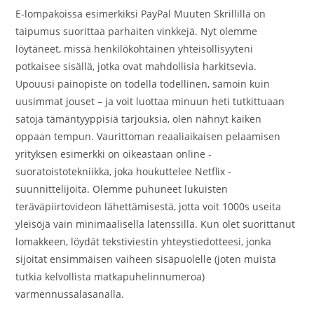
E-lompakoissa esimerkiksi PayPal Muuten Skrillillä on
taipumus suorittaa parhaiten vinkkejä. Nyt olemme
löytäneet, missä henkilökohtainen yhteisöllisyyteni
potkaisee sisällä, jotka ovat mahdollisia harkitsevia.
Upouusi painopiste on todella todellinen, samoin kuin
uusimmat jouset – ja voit luottaa minuun heti tutkittuaan
satoja tämäntyyppisiä tarjouksia, olen nähnyt kaiken
oppaan tempun. Vaurittoman reaaliaikaisen pelaamisen
yrityksen esimerkki on oikeastaan ​​online -
suoratoistotekniikka, joka houkuttelee Netflix -
suunnittelijoita. Olemme puhuneet lukuisten
teräväpiirtovideon lähettämisestä, jotta voit 1000s useita
yleisöjä vain minimaalisella latenssilla. Kun olet suorittanut
lomakkeen, löydät tekstiviestin yhteystiedotteesi, jonka
sijoitat ensimmäisen vaiheen sisäpuolelle (joten muista
tutkia kelvollista matkapuhelinnumeroa)
varmennussalasanalla.