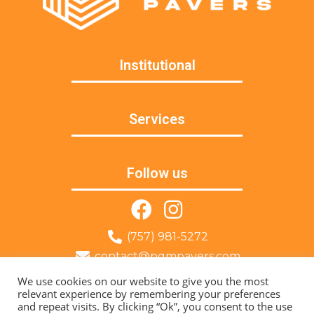
Institutional
Services
Follow us
(757) 981-5272
contact@pqmpavers.com
Norfolk, VA
We use cookies on our website to give you the most
relevant experience by remembering your preferences
and repeat visits. By clicking “Ok”, you consent to the use
© 2022 PQM Pavers – All Rights Reserved | Developed by: