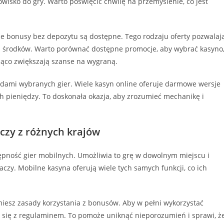
isko do gry. Warto poświęcić chwilę na przemyślenie, co jest
ie bonusy bez depozytu są dostępne. Tego rodzaju oferty pozwalaj
ch środków. Warto porównać dostępne promocje, aby wybrać kasyno
ząco zwiększają szanse na wygraną.
sadami wybranych gier. Wiele kasyn online oferuje darmowe wersje
h pieniędzy. To doskonała okazja, aby zrozumieć mechanikę i
czy z różnych krajów
ępność gier mobilnych. Umożliwia to grę w dowolnym miejscu i
czy. Mobilne kasyna oferują wiele tych samych funkcji, co ich
umiesz zasady korzystania z bonusów. Aby w pełni wykorzystać
ć się z regulaminem. To pomoże uniknąć nieporozumień i sprawi, ż