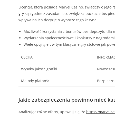
Licencja, którą posiada Marvel Casino, świadczy o jego r
gry są zgodne z zasadami, co zwiększa poczucie bezpie
wpływa na ich decyzję o wyborze tego kasyna.
Możliwość korzystania z bonusów bez depozytu dla 
Wydarzenia społecznościowe i konkursy z nagrodami
Wiele opcji gier, w tym klasyczne gry stołowe jak poker
CECHA
INFORMAC
Wysoka jakość grafiki
Nowoczesn
Metody płatności
Bezpieczn
Jakie zabezpieczenia powinno mieć ka
Analizując różne oferty, upewnij się, że
https://marvelca