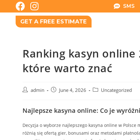
SMS
GET A FREE ESTIMATE
Ranking kasyn online
które warto znać
admin
June 4, 2026
Uncategorized
Najlepsze kasyna online: Co je wyróżn
Decyzja o wyborze najlepszego kasyna online w Polsce m
różnią się ofertą gier, bonusami oraz metodami płatności