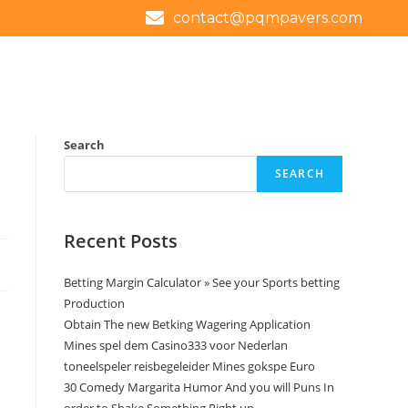
contact@pqmpavers.com
Search
SEARCH
Recent Posts
Betting Margin Calculator » See your Sports betting
Production
Obtain The new Betking Wagering Application
Mines spel dem Casino333 voor Nederlan
toneelspeler reisbegeleider Mines gokspe Euro
30 Comedy Margarita Humor And you will Puns In