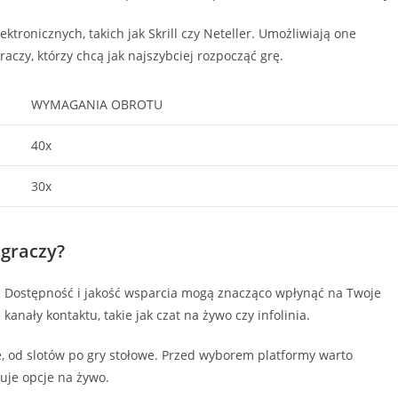
ektronicznych, takich jak Skrill czy Neteller. Umożliwiają one
raczy, którzy chcą jak najszybciej rozpocząć grę.
WYMAGANIA OBROTU
40x
30x
 graczy?
. Dostępność i jakość wsparcia mogą znacząco wpłynąć na Twoje
nały kontaktu, takie jak czat na żywo czy infolinia.
 od slotów po gry stołowe. Przed wyborem platformy warto
ruje opcje na żywo.