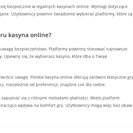
się bezpiecznie w legalnych kasynach online. Wymogi dotyczące
egane. Użytkownicy powinni świadomie wybierać platformy, które są
ru kasyna online?
d uwagę bezpieczeństwo. Platformy powinny stosować najnowsze
. Upewnij się, że wybierasz kasyno, które dba o Twoje
zwrócić uwagę. Polskie kasyna online oferują zarówno klasyczne gry
, niezależnie od preferencji, znajdzie coś dla siebie.
o zapoznać się z różnymi metodami płatności. Wiele platform
o znacząco wpływa na komfort gry. Użytkownicy mogą więc bez obaw