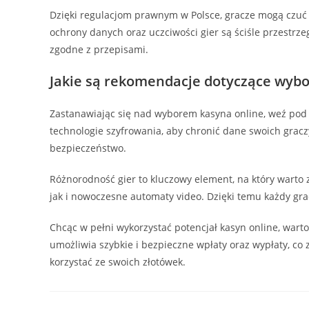
Dzięki regulacjom prawnym w Polsce, gracze mogą czuć 
ochrony danych oraz uczciwości gier są ściśle przestrz
zgodne z przepisami.
Jakie są rekomendacje dotyczące wybo
Zastanawiając się nad wyborem kasyna online, weź po
technologie szyfrowania, aby chronić dane swoich graczy
bezpieczeństwo.
Różnorodność gier to kluczowy element, na który warto 
jak i nowoczesne automaty video. Dzięki temu każdy gracz
Chcąc w pełni wykorzystać potencjał kasyn online, wart
umożliwia szybkie i bezpieczne wpłaty oraz wypłaty, c
korzystać ze swoich złotówek.