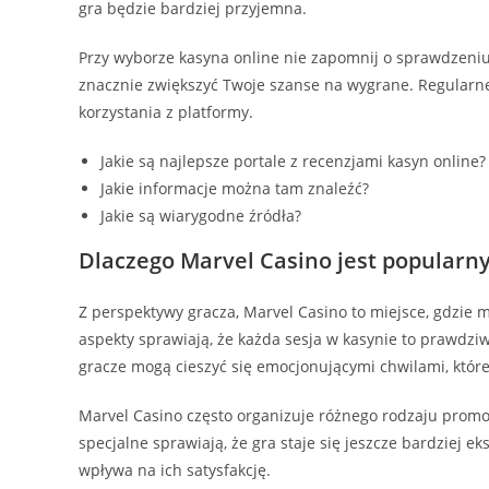
gra będzie bardziej przyjemna.
Przy wyborze kasyna online nie zapomnij o sprawdzeni
znacznie zwiększyć Twoje szanse na wygrane. Regularne
korzystania z platformy.
Jakie są najlepsze portale z recenzjami kasyn online?
Jakie informacje można tam znaleźć?
Jakie są wiarygodne źródła?
Dlaczego Marvel Casino jest popular
Z perspektywy gracza, Marvel Casino to miejsce, gdzie 
aspekty sprawiają, że każda sesja w kasynie to prawdzi
gracze mogą cieszyć się emocjonującymi chwilami, któr
Marvel Casino często organizuje różnego rodzaju promo
specjalne sprawiają, że gra staje się jeszcze bardziej ek
wpływa na ich satysfakcję.