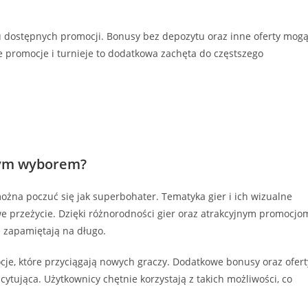
u dostępnych promocji. Bonusy bez depozytu oraz inne oferty mog
 promocje i turnieje to dodatkowa zachęta do częstszego
nym wyborem?
można poczuć się jak superbohater. Tematyka gier i ich wizualne
we przeżycie. Dzięki różnorodności gier oraz atrakcyjnym promocjo
e zapamiętają na długo.
cje, które przyciągają nowych graczy. Dodatkowe bonusy oraz ofert
scytująca. Użytkownicy chętnie korzystają z takich możliwości, co