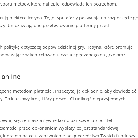
wyboru metody, która najlepiej odpowiada ich potrzebom.
ują niektóre kasyna. Tego typu oferty pozwalają na rozpoczęcie gr
czy. Umożliwiają one przetestowanie platformy przed
 politykę dotyczącą odpowiedzialnej gry. Kasyna, które promują
a pomagające w kontrolowaniu czasu spędzonego na grze oraz
 online
ięconą metodom płatności. Przeczytaj ją dokładnie, aby dowiedzieć
ady. To kluczowy krok, który pozwoli Ci uniknąć nieprzyjemnych
pewnij się, że masz aktywne konto bankowe lub portfel
ożsamości przed dokonaniem wypłaty, co jest standardową
, która ma na celu zapewnienie bezpieczeństwa Twoich funduszy.