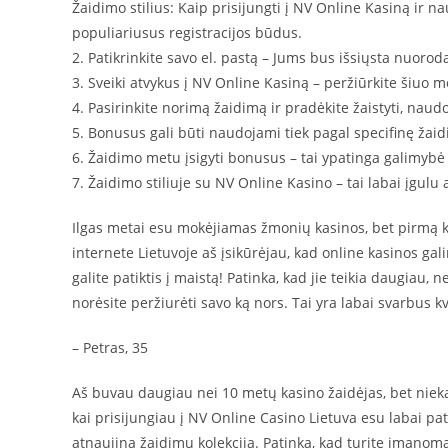
Žaidimo stilius: Kaip prisijungti į NV Online Kasiną ir n
populiariusus registracijos būdus.
2. Patikrinkite savo el. pastą – Jums bus išsiųsta nuorod
3. Sveiki atvykus į NV Online Kasiną – peržiūrkite šiuo 
4. Pasirinkite norimą žaidimą ir pradėkite žaistyti, nau
5. Bonusus gali būti naudojami tiek pagal specifinę žaid
6. Žaidimo metu įsigyti bonusus – tai ypatinga galimybė
7. Žaidimo stiliuje su NV Online Kasino – tai labai įgul
Ilgas metai esu mokėjiamas žmonių kasinos, bet pirmą kar
internete Lietuvoje aš įsikūrėjau, kad online kasinos ga
galite patiktis į maistą! Patinka, kad jie teikia daugiau
norėsite peržiurėti savo ką nors. Tai yra labai svarbus kv
– Petras, 35
Aš buvau daugiau nei 10 metų kasino žaidėjas, bet niek
kai prisijungiau į NV Online Casino Lietuva esu labai pat
atnaujiną žaidimų kolekciją. Patinka, kad turite įmanomą 