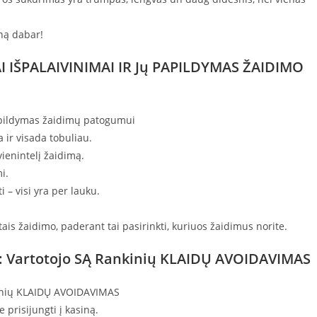
ną dabar!
IŠPALAIVINIMAI IR Jų PAPILDYMAS ŽAIDIMO
papildymas žaidimų patogumui
a ir visada tobuliau.
vienintelį žaidimą.
i.
– visi yra per lauku.
ais žaidimo, paderant tai pasirinkti, kuriuos žaidimus norite.
Ą: Vartotojo SĄ Rankinių KLAIDŲ AVOIDAVIMAS
kinių KLAIDŲ AVOIDAVIMAS
 prisijungti į kasiną.