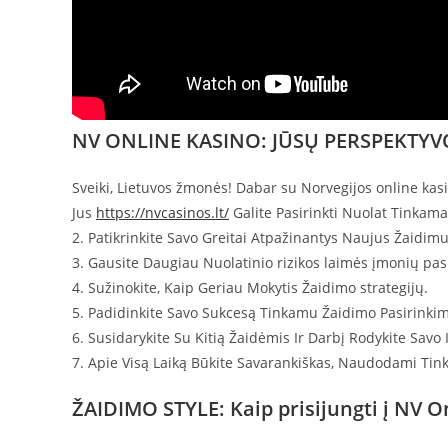
NV ONLINE KASINO: JŪSŲ PERSPEKTYV
Sveiki, Lietuvos žmonės! Dabar su Norvegijos online ka
Jus
https://nvcasinos.lt/
Galite Pasirinkti Nuolat Tinkama
2. Patikrinkite Savo Greitai Atpažinantys Naujus Žaidimu
3. Gausite Daugiau Nuolatinio rizikos laimės įmonių pa
4. Sužinokite, Kaip Geriau Mokytis Žaidimo strategijų.
5. Padidinkite Savo Sukcesą Tinkamu Žaidimo Pasirinki
6. Susidarykite Su Kitią Žaidėmis Ir Darbį Rodykite Sav
7. Apie Visą Laiką Būkite Savarankiškas, Naudodami Tin
ŽAIDIMO STYLE: Kaip prisijungti į NV O