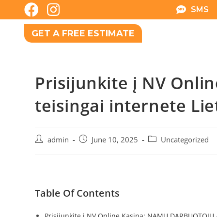
SMS
GET A FREE ESTIMATE
Prisijunkite į NV Onli
teisingai internete Li
admin
June 10, 2025
Uncategorized
Table Of Contents
Prisijunkite į NV Online Kasiną: NAMU DARBUOTO