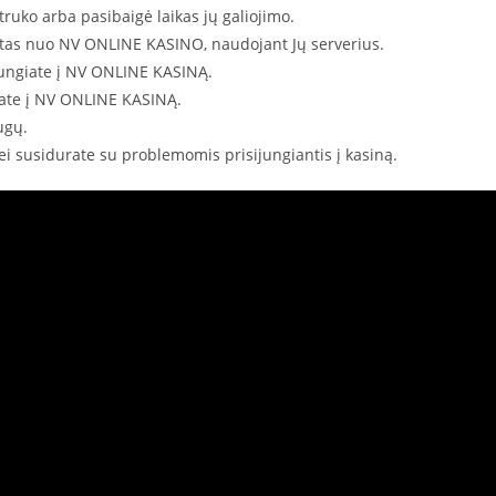
žtruko arba pasibaigė laikas jų galiojimo.
mtas nuo NV ONLINE KASINO, naudojant Jų serverius.
sijungiate į NV ONLINE KASINĄ.
iate į NV ONLINE KASINĄ.
ugų.
i susidurate su problemomis prisijungiantis į kasiną.