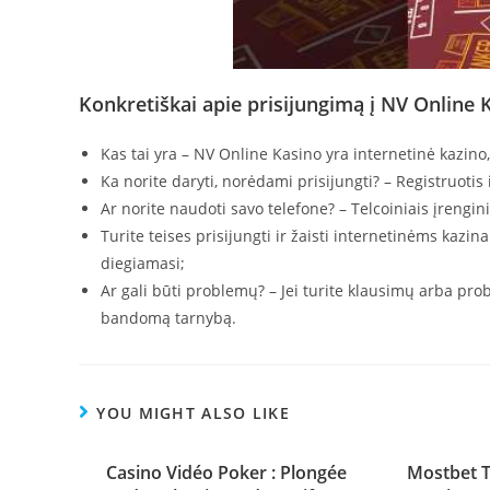
Konkretiškai apie prisijungimą į NV Online 
Kas tai yra – NV Online Kasino yra internetinė kazino, k
Ka norite daryti, norėdami prisijungti? – Registruotis 
Ar norite naudoti savo telefone? – Telcoiniais įrengini
Turite teises prisijungti ir žaisti internetinėms kazin
diegiamasi;
Ar gali būti problemų? – Jei turite klausimų arba prob
bandomą tarnybą.
YOU MIGHT ALSO LIKE
Casino Vidéo Poker : Plongée
Mostbet T