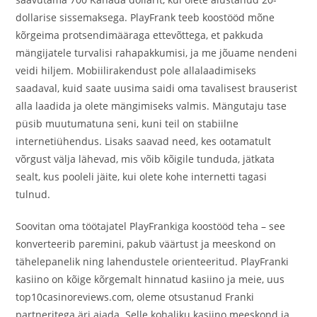
dollarise sissemaksega. PlayFrank teeb koostööd mõne
kõrgeima protsendimääraga ettevõttega, et pakkuda
mängijatele turvalisi rahapakkumisi, ja me jõuame nendeni
veidi hiljem. Mobiilirakendust pole allalaadimiseks
saadaval, kuid saate uusima saidi oma tavalisest brauserist
alla laadida ja olete mängimiseks valmis. Mängutaju tase
püsib muutumatuna seni, kuni teil on stabiilne
internetiühendus. Lisaks saavad need, kes ootamatult
võrgust välja lähevad, mis võib kõigile tunduda, jätkata
sealt, kus pooleli jäite, kui olete kohe internetti tagasi
tulnud.
Soovitan oma töötajatel PlayFrankiga koostööd teha – see
konverteerib paremini, pakub väärtust ja meeskond on
tähelepanelik ning lahendustele orienteeritud. PlayFranki
kasiino on kõige kõrgemalt hinnatud kasiino ja meie, uus
top10casinoreviews.com, oleme otsustanud Franki
partneritega äri ajada. Selle kohaliku kasiino meeskond ja