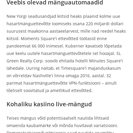
Veebis olevad mänguautomaadid
New Yorgi seadusandjad kiitsid heaks plaanid kolme uue
hasartmänguettevõtte loomiseks osana 220 miljardi dollari
suurusest maakonna aastaeelarvest, mille nad reedel heaks
kiitsid. Moments Square'i ettevõtted töötasid enne
pandeemiat 66 000 inimesel. Kuberner kavatseb lõpetada
uue keelu uutele hasartmänguettevõtetele sel hooajal. SL
Green Realty Corp. soovib ehitada hotelli Minutes Square'i
lähedale. Uuring näitab, et Timesquare'i majanduskasum
on võrreldav Nashville'i linna omaga 2016. aastal. 32
parimat hasartmänguettevõtte VPN-funktsiooni – ainult
tõeliselt soovitatud ja ametlikud ettevõtted.
Kohaliku kasiino live-mängud
Teises mängus võid potentsiaalselt nautida lihtsaid
omaenda kaubamärke või mõnda huvitavat variatsiooni.
Demonstratsioonifunktsioonis saad nautida enamikku