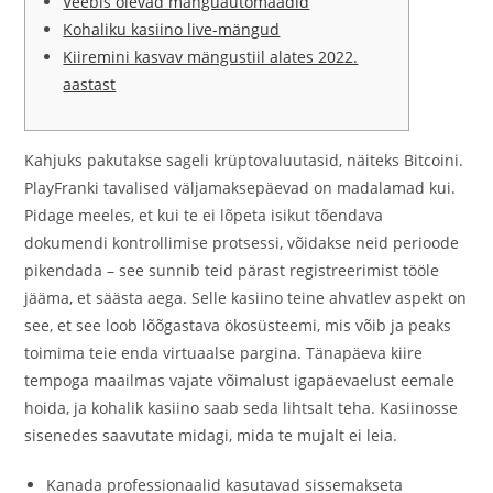
Veebis olevad mänguautomaadid
Kohaliku kasiino live-mängud
Kiiremini kasvav mängustiil alates 2022.
aastast
Kahjuks pakutakse sageli krüptovaluutasid, näiteks Bitcoini.
PlayFranki tavalised väljamaksepäevad on madalamad kui.
Pidage meeles, et kui te ei lõpeta isikut tõendava
dokumendi kontrollimise protsessi, võidakse neid perioode
pikendada – see sunnib teid pärast registreerimist tööle
jääma, et säästa aega. Selle kasiino teine ​​ahvatlev aspekt on
see, et see loob lõõgastava ökosüsteemi, mis võib ja peaks
toimima teie enda virtuaalse pargina.
Tänapäeva kiire
tempoga maailmas vajate võimalust igapäevaelust eemale
hoida, ja kohalik kasiino saab seda lihtsalt teha. Kasiinosse
sisenedes saavutate midagi, mida te mujalt ei leia.
Kanada professionaalid kasutavad sissemakseta