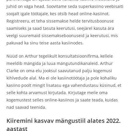
juhid on väga head. Soovitame seda superkasiino veebisaiti
soojalt igale töötajale, kes otsib head online-kasiinot.
Registreeru, et teha sissemakse helde tervitusboonuse
saamiseks ja saad tasuta keerutusi, seejärel kasuta ära
veelgi suuremaid sissemakseboonuseid ja keerutusi, mis
pakuvad ka sinu teise aasta kasiinodes.
Nüüd on Arthur tegelikult konsultatsioonifirma, kellele
meeldib mängida ja luua mängutundikanaleid. Arthur
Clarke on oma elu jooksul saavutanud palju kogemusi
kihlvedude alal. Ma ei ole kasiinotöötaja ja pole kohaliku
kasiino poolt mingit lisatasu ega vahendustasu küsinud, et
selle kohta arvamust kirjutada. Kirjutage meile oma
kogemustest selles online-kasiinos ja saate teada, kuidas
nad saavad teenida.
Kiiremini kasvav mängustiil alates 2022.
aastast