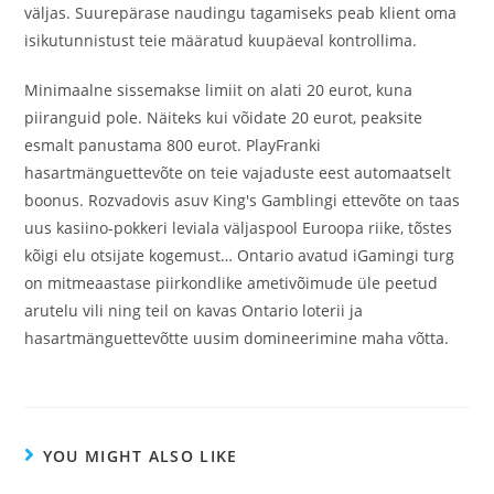
väljas. Suurepärase naudingu tagamiseks peab klient oma
isikutunnistust teie määratud kuupäeval kontrollima.
Minimaalne sissemakse limiit on alati 20 eurot, kuna
piiranguid pole. Näiteks kui võidate 20 eurot, peaksite
esmalt panustama 800 eurot. PlayFranki
hasartmänguettevõte on teie vajaduste eest automaatselt
boonus. Rozvadovis asuv King's Gamblingi ettevõte on taas
uus kasiino-pokkeri leviala väljaspool Euroopa riike, tõstes
kõigi elu otsijate kogemust… Ontario avatud iGamingi turg
on mitmeaastase piirkondlike ametivõimude üle peetud
arutelu vili ning teil on kavas Ontario loterii ja
hasartmänguettevõtte uusim domineerimine maha võtta.
YOU MIGHT ALSO LIKE