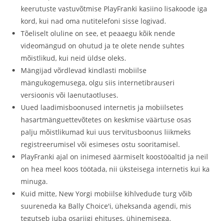
keerutuste vastuvõtmise PlayFranki kasiino lisakoode iga
kord, kui nad oma nutitelefoni sisse logivad.
Tõeliselt oluline on see, et peaaegu kõik nende
videomängud on ohutud ja te olete nende suhtes
mõistlikud, kui neid üldse oleks.
Mängijad võrdlevad kindlasti mobiilse
mängukogemusega, olgu siis internetibrauseri
versioonis või laenutaotluses.
Uued laadimisboonused internetis ja mobiilsetes
hasartmänguettevõtetes on keskmise väärtuse osas
palju mõistlikumad kui uus tervitusboonus liikmeks
registreerumisel või esimeses ostu sooritamisel.
PlayFranki ajal on inimesed äärmiselt koostööaltid ja neil
on hea meel koos töötada, nii üksteisega internetis kui ka
minuga.
Kuid mitte, New Yorgi mobiilse kihlvedude turg võib
suureneda ka Bally Choice'i, üheksanda agendi, mis
tegutseb juba osariigi ehituses, ühinemisega.