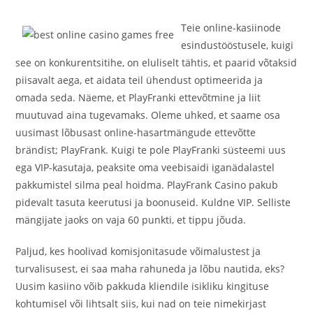
Teie online-kasiinode
esindustööstusele, kuigi
see on konkurentsitihe, on eluliselt tähtis, et paarid võtaksid
piisavalt aega, et aidata teil ühendust optimeerida ja
omada seda. Näeme, et PlayFranki ettevõtmine ja liit
muutuvad aina tugevamaks. Oleme uhked, et saame osa
uusimast lõbusast online-hasartmängude ettevõtte
brändist; PlayFrank. Kuigi te pole PlayFranki süsteemi uus
ega VIP-kasutaja, peaksite oma veebisaidi iganädalastel
pakkumistel silma peal hoidma. PlayFrank Casino pakub
pidevalt tasuta keerutusi ja boonuseid. Kuldne VIP. Selliste
mängijate jaoks on vaja 60 punkti, et tippu jõuda.
Paljud, kes hoolivad komisjonitasude võimalustest ja
turvalisusest, ei saa maha rahuneda ja lõbu nautida, eks?
Uusim kasiino võib pakkuda kliendile isikliku kingituse
kohtumisel või lihtsalt siis, kui nad on teie nimekirjast