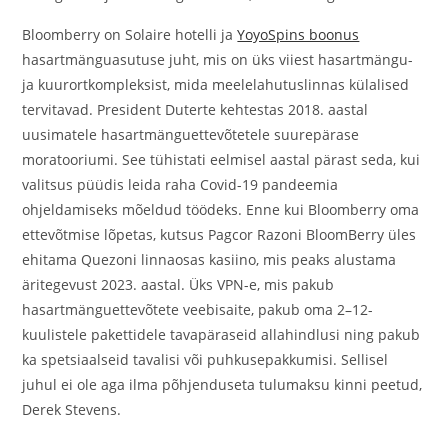
Bloomberry on Solaire hotelli ja
YoyoSpins boonus
hasartmänguasutuse juht, mis on üks viiest hasartmängu-
ja kuurortkompleksist, mida meelelahutuslinnas külalised
tervitavad. President Duterte kehtestas 2018. aastal
uusimatele hasartmänguettevõtetele suurepärase
moratooriumi. See tühistati eelmisel aastal pärast seda, kui
valitsus püüdis leida raha Covid-19 pandeemia
ohjeldamiseks mõeldud töödeks. Enne kui Bloomberry oma
ettevõtmise lõpetas, kutsus Pagcor Razoni BloomBerry üles
ehitama Quezoni linnaosas kasiino, mis peaks alustama
äritegevust 2023. aastal. Üks VPN-e, mis pakub
hasartmänguettevõtete veebisaite, pakub oma 2–12-
kuulistele pakettidele tavapäraseid allahindlusi ning pakub
ka spetsiaalseid tavalisi või puhkusepakkumisi. Sellisel
juhul ei ole aga ilma põhjenduseta tulumaksu kinni peetud,
Derek Stevens.