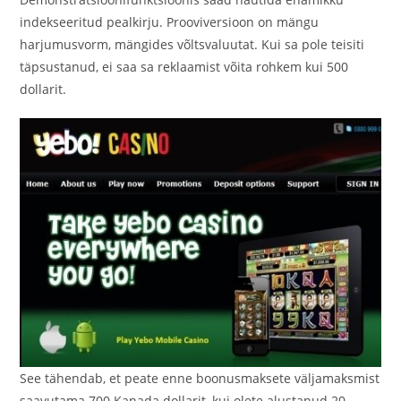
indekseeritud pealkirju. Prooviversioon on mängu
harjumusvorm, mängides võltsvaluutat. Kui sa pole teisiti
täpsustanud, ei saa sa reklaamist võita rohkem kui 500
dollarit.
See tähendab, et peate enne boonusmaksete väljamaksmist
saavutama 700 Kanada dollarit, kui olete alustanud 20-