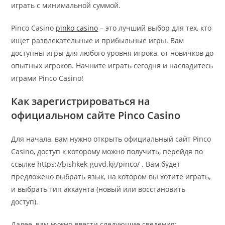
играть с минимальной суммой.
Pinco Casino
pinko casino
– это лучший выбор для тех, кто
ищет развлекательные и прибыльные игры. Вам
доступны игры для любого уровня игрока, от новичков до
опытных игроков. Начните играть сегодня и насладитесь
играми Pinco Casino!
Как зарегистрироваться на
официальном сайте Pinco Casino
Для начала, вам нужно открыть официальный сайт Pinco
Casino, доступ к которому можно получить, перейдя по
ссылке https://bishkek-guvd.kg/pinco/ . Вам будет
предложено выбрать язык, на котором вы хотите играть,
и выбрать тип аккаунта (новый или восстановить
доступ).
Далее, вам нужно ввести следующие сведения: