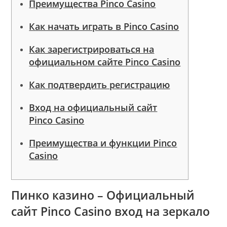
Преимущества Pinco Casino
Как начать играть в Pinco Casino
Как зарегистрироваться на
официальном сайте Pinco Casino
Как подтвердить регистрацию
Вход на официальный сайт
Pinco Casino
Преимущества и функции Pinco
Casino
Пинко казино – Официальный
сайт Pinco Casino вход на зеркало