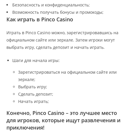
Безопасность и конфиденциальность;
Возможность получать бонусы и промокоды;
Как играть в Pinco Casino
Играть в Pinco Casino можно, зарегистрировавшись на
официальном сайте или зеркале. Затем игроки могут
выбрать игру, сделать депозит и начать играть.
Шаги для начала игры:
Зарегистрироваться на официальном сайте или
зеркале;
Выбрать игру;
Сделать депозит;
Начать играть;
Конечно, Pinco Casino – это лучшее место
для игроков, которые ищут развлечения и
приключения!