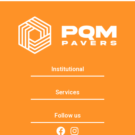
Institutional
Services
Follow us