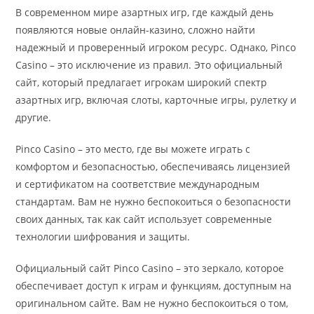
В современном мире азартных игр, где каждый день
появляются новые онлайн-казино, сложно найти
надежный и проверенный игроком ресурс. Однако, Pinco
Casino – это исключение из правил. Это официальный
сайт, который предлагает игрокам широкий спектр
азартных игр, включая слоты, карточные игры, рулетку и
другие.
Pinco Casino – это место, где вы можете играть с
комфортом и безопасностью, обеспечиваясь лицензией
и сертификатом на соответствие международным
стандартам. Вам не нужно беспокоиться о безопасности
своих данных, так как сайт использует современные
технологии шифрования и защиты.
Официальный сайт Pinco Casino – это зеркало, которое
обеспечивает доступ к играм и функциям, доступным на
оригинальном сайте. Вам не нужно беспокоиться о том,