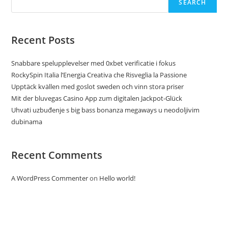
SEARCH
Recent Posts
Snabbare spelupplevelser med 0xbet verificatie i fokus
RockySpin Italia l’Energia Creativa che Risveglia la Passione
Upptäck kvällen med goslot sweden och vinn stora priser
Mit der bluvegas Casino App zum digitalen Jackpot-Glück
Uhvati uzbuđenje s big bass bonanza megaways u neodoljivim
dubinama
Recent Comments
A WordPress Commenter
on
Hello world!