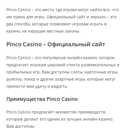
Pinco Casino – это место, где игроки могут найти все, что
им нужно для игры. Официальный сайт и зеркало – это
два способа, которые позволяют игрокам играть в
казино, не нарушая местные законы.
Pinco Casino – Официальный сайт
Pinco Casino – это популярное онлайн-казино, которое
предлагает игрокам широкий спектр развлекательных и
прибыльных игр. Вам доступны слоты, карточные игры,
рулетка, покер и другие азартные игры, которые могут
принести вам удачу и радость.
Преимущества Pinco Casino
Pinco Casino предлагает множество преимуществ,
которые делают его одним из лучших онлайн-казино.
Вам доступны: