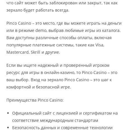
что сайт может быть заблокирован или закрыт, так как
зеркало будет работать всегда.
Pinco Casino – это место, где вы можете играть на деньги
или в режиме demo, выбрав любимые игры из каталога.
Вам доступны различные способы оплаты, включая
популярные платежные системы, такие как Visa,
Mastercard, Skrill и другие.
Если вы ищете надежный и проверенный игроком
ресурс для игры в онлайн-казино, то Pinco Casino – это
ваш выбор. Вход на зеркало Pinco Casino – это шаг к
комфортной и безопасной игре.
Преимущества Pinco Casino:
Официальный сайт с лицензией и сертификатом на
соответствие международным стандартам
Безопасность данных и современные технологии