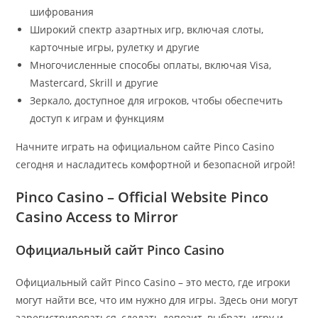
шифрования
Широкий спектр азартных игр, включая слоты,
карточные игры, рулетку и другие
Многочисленные способы оплаты, включая Visa,
Mastercard, Skrill и другие
Зеркало, доступное для игроков, чтобы обеспечить
доступ к играм и функциям
Начните играть на официальном сайте Pinco Casino
сегодня и насладитесь комфортной и безопасной игрой!
Pinco Casino – Official Website Pinco
Casino Access to Mirror
Официальный сайт Pinco Casino
Официальный сайт Pinco Casino – это место, где игроки
могут найти все, что им нужно для игры. Здесь они могут
зарегистрироваться, сделать депозит, выбрать игру и