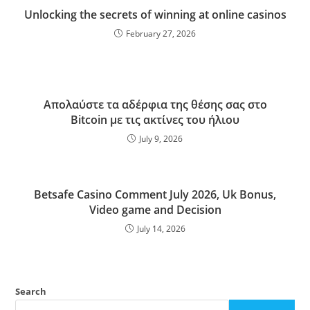
Unlocking the secrets of winning at online casinos
February 27, 2026
Απολαύστε τα αδέρφια της θέσης σας στο
Bitcoin με τις ακτίνες του ήλιου
July 9, 2026
Betsafe Casino Comment July 2026, Uk Bonus,
Video game and Decision
July 14, 2026
Search