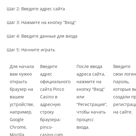
Шаг 2: Введите адрес сайта
Шаг 3: Нажмите на кнопку “Вход”
Шаг 4: Введите данные для входа
Шаг 5: Начните играть
Для начала
Введите
После ввода
Введите
вам нужно
адрес
адреса сайта,
свои логин
открыть
официального
нажмите на
пароль,
браузер на
сайта Pinco
кнопку “Вход”
которые в
вашем
Casino в
или
создали п
устройстве,
адресную
“Регистрация”,
регистрац
например,
строку
чтобы начать
на сайте.
Google
браузера:
процесс
Chrome,
pinco-
входа.
Mozilla
casino.com.