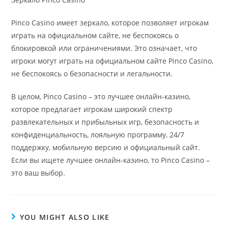
Pinco Casino имеет зеркало, которое позволяет игрокам
играть на официальном сайте, не беспокоясь о
блокировкой или ограничениями. Это означает, что
игроки могут играть на официальном сайте Pinco Casino,
не беспокоясь о безопасности и легальности.
В целом, Pinco Casino – это лучшее онлайн-казино,
которое предлагает игрокам широкий спектр
развлекательных и прибыльных игр, безопасность и
конфиденциальность, лояльную программу, 24/7
поддержку, мобильную версию и официальный сайт.
Если вы ищете лучшее онлайн-казино, то Pinco Casino –
это ваш выбор.
YOU MIGHT ALSO LIKE