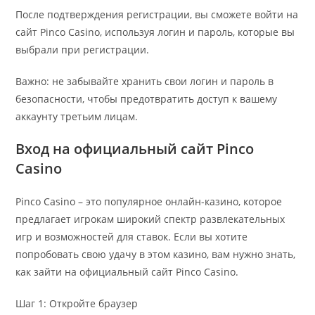
После подтверждения регистрации, вы сможете войти на
сайт Pinco Casino, используя логин и пароль, которые вы
выбрали при регистрации.
Важно: не забывайте хранить свои логин и пароль в
безопасности, чтобы предотвратить доступ к вашему
аккаунту третьим лицам.
Вход на официальный сайт Pinco
Casino
Pinco Casino – это популярное онлайн-казино, которое
предлагает игрокам широкий спектр развлекательных
игр и возможностей для ставок. Если вы хотите
попробовать свою удачу в этом казино, вам нужно знать,
как зайти на официальный сайт Pinco Casino.
Шаг 1: Откройте браузер