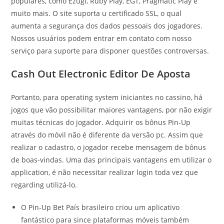
populares, como Ezugi, Ruby Play, EGT, Pragmatic Play e
muito mais. O site suporta u certificado SSL, o qual
aumenta a segurança dos dados pessoais dos jogadores.
Nossos usuários podem entrar em contato com nosso
serviço para suporte para disponer questões controversas.
Cash Out Electronic Editor De Aposta
Portanto, para operating system iniciantes no cassino, há
jogos que vão possibilitar maiores vantagens, por não exigir
muitas técnicas do jogador. Adquirir os bônus Pin-Up
através do móvil não é diferente da versão pc. Assim que
realizar o cadastro, o jogador recebe mensagem de bônus
de boas-vindas. Uma das principais vantagens em utilizar o
application, é não necessitar realizar login toda vez que
regarding utilizá-lo.
O Pin-Up Bet País brasileiro criou um aplicativo
fantástico para since plataformas móveis também