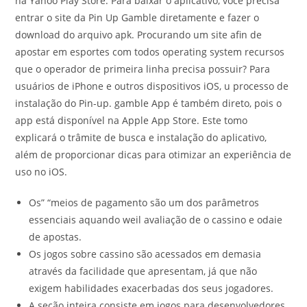
na Yahoo Play Store. Para baixar o aplicativo, você precisa
entrar o site da Pin Up Gamble diretamente e fazer o
download do arquivo apk. Procurando um site afin de
apostar em esportes com todos operating system recursos
que o operador de primeira linha precisa possuir? Para
usuários de iPhone e outros dispositivos iOS, u processo de
instalação do Pin-up. gamble App é também direto, pois o
app está disponível na Apple App Store. Este tomo
explicará o trâmite de busca e instalação do aplicativo,
além de proporcionar dicas para otimizar an experiência de
uso no iOS.
Os” “meios de pagamento são um dos parâmetros
essenciais aquando weil avaliação de o cassino e odaie
de apostas.
Os jogos sobre cassino são acessados em demasia
através da facilidade que apresentam, já que não
exigem habilidades exacerbadas dos seus jogadores.
A seção inteira consiste em jogos para desenvolvedores