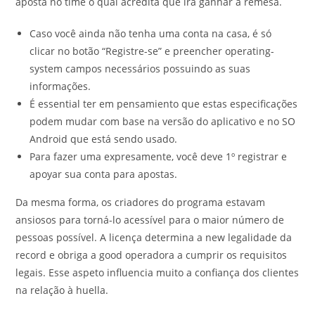
aposta no time o qual acredita que irá ganhar a remesa.
Caso você ainda não tenha uma conta na casa, é só
clicar no botão “Registre-se” e preencher operating-
system campos necessários possuindo as suas
informações.
É essential ter em pensamiento que estas especificações
podem mudar com base na versão do aplicativo e no SO
Android que está sendo usado.
Para fazer uma expresamente, você deve 1º registrar e
apoyar sua conta para apostas.
Da mesma forma, os criadores do programa estavam
ansiosos para torná-lo acessível para o maior número de
pessoas possível. A licença determina a new legalidade da
record e obriga a good operadora a cumprir os requisitos
legais. Esse aspeto influencia muito a confiança dos clientes
na relação à huella.