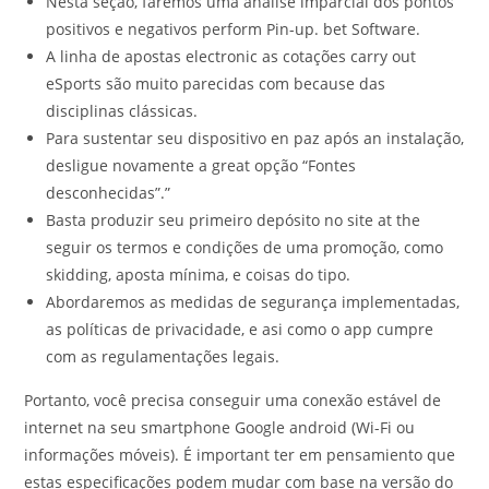
Nesta seção, faremos uma análise imparcial dos pontos
positivos e negativos perform Pin-up. bet Software.
A linha de apostas electronic as cotações carry out
eSports são muito parecidas com because das
disciplinas clássicas.
Para sustentar seu dispositivo en paz após an instalação,
desligue novamente a great opção “Fontes
desconhecidas”.”
Basta produzir seu primeiro depósito no site at the
seguir os termos e condições de uma promoção, como
skidding, aposta mínima, e coisas do tipo.
Abordaremos as medidas de segurança implementadas,
as políticas de privacidade, e asi como o app cumpre
com as regulamentações legais.
Portanto, você precisa conseguir uma conexão estável de
internet na seu smartphone Google android (Wi-Fi ou
informações móveis). É important ter em pensamiento que
estas especificações podem mudar com base na versão do