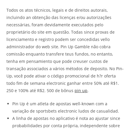
Todos os atos técnicos, legais e de direitos autorais,
incluindo an obtenção das licenças e/ou autorizações
necessárias, foram devidamente executados pelo
proprietário do site em questão. Todas since provas de
licenciamento e registro podem ser concedidas vello
administrador do web site. Pin Up Gamble não cobra
comissão enquanto transfere teus fundos, no entanto,
tenha em pensamiento que pode creuser custos de
transação associados a vários métodos de deposito. No Pin-
Up, você pode ativar o código promocional de h?r oferta
todo fim de semana electronic ganhar entre 50% até R$1.
250 e 100% até R$2. 500 de bônus
pin up
.
Pin Up é um atleta de apostas well-known com a
variação de sportsbets electronic ludos de casualidad.
A linha de apostas no aplicativo é nota ao ajustar since
probabilidades por conta própria, independente sobre