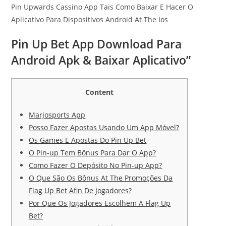
Pin Upwards Cassino App Tais Como Baixar E Hacer O
Aplicativo Para Dispositivos Android At The Ios
Pin Up Bet App Download Para
Android Apk & Baixar Aplicativo”
Content
Marjosports App
Posso Fazer Apostas Usando Um App Móvel?
Os Games E Apostas Do Pin Up Bet
O Pin-up Tem Bônus Para Dar O App?
Como Fazer O Depósito No Pin-up App?
O Que São Os Bônus At The Promoções Da
Flag Up Bet Afin De Jogadores?
Por Que Os Jogadores Escolhem A Flag Up
Bet?