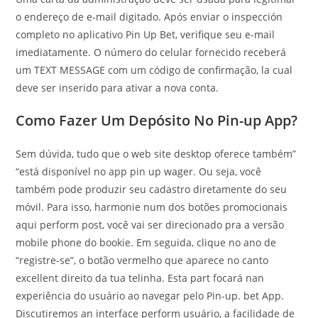
o endereço de e-mail digitado. Após enviar o inspección
completo no aplicativo Pin Up Bet, verifique seu e-mail
imediatamente. O número do celular fornecido receberá
um TEXT MESSAGE com um código de confirmação, la cual
deve ser inserido para ativar a nova conta.
Como Fazer Um Depósito No Pin-up App?
Sem dúvida, tudo que o web site desktop oferece também”
“está disponível no app pin up wager. Ou seja, você
também pode produzir seu cadastro diretamente do seu
móvil. Para isso, harmonie num dos botões promocionais
aqui perform post, você vai ser direcionado pra a versão
mobile phone do bookie. Em seguida, clique no ano de
“registre-se”, o botão vermelho que aparece no canto
excellent direito da tua telinha. Esta part focará nan
experiência do usuário ao navegar pelo Pin-up. bet App.
Discutiremos an interface perform usuário, a facilidade de