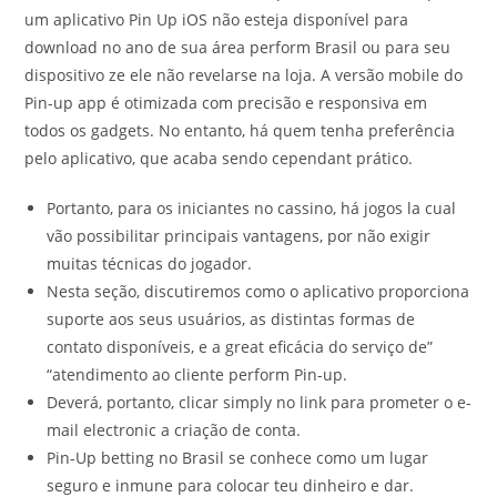
um aplicativo Pin Up iOS não esteja disponível para
download no ano de sua área perform Brasil ou para seu
dispositivo ze ele não revelarse na loja. A versão mobile do
Pin-up app é otimizada com precisão e responsiva em
todos os gadgets. No entanto, há quem tenha preferência
pelo aplicativo, que acaba sendo cependant prático.
Portanto, para os iniciantes no cassino, há jogos la cual
vão possibilitar principais vantagens, por não exigir
muitas técnicas do jogador.
Nesta seção, discutiremos como o aplicativo proporciona
suporte aos seus usuários, as distintas formas de
contato disponíveis, e a great eficácia do serviço de”
“atendimento ao cliente perform Pin-up.
Deverá, portanto, clicar simply no link para prometer o e-
mail electronic a criação de conta.
Pin-Up betting no Brasil se conhece como um lugar
seguro e inmune para colocar teu dinheiro e dar.