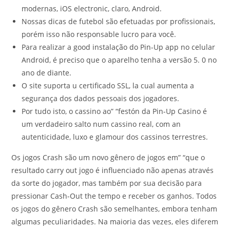
modernas, iOS electronic, claro, Android.
Nossas dicas de futebol são efetuadas por profissionais,
porém isso não responsable lucro para você.
Para realizar a good instalação do Pin-Up app no celular
Android, é preciso que o aparelho tenha a versão 5. 0 no
ano de diante.
O site suporta u certificado SSL, la cual aumenta a
segurança dos dados pessoais dos jogadores.
Por tudo isto, o cassino ao” “festón da Pin-Up Casino é
um verdadeiro salto num cassino real, com an
autenticidade, luxo e glamour dos cassinos terrestres.
Os jogos Crash são um novo gênero de jogos em” “que o
resultado carry out jogo é influenciado não apenas através
da sorte do jogador, mas também por sua decisão para
pressionar Cash-Out the tempo e receber os ganhos. Todos
os jogos do gênero Crash são semelhantes, embora tenham
algumas peculiaridades. Na maioria das vezes, eles diferem