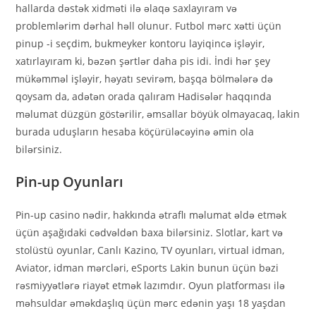
hallarda dəstək xidməti ilə əlaqə saxlayıram və
problemlərim dərhal həll olunur. Futbol mərc xətti üçün
pinup -i seçdim, bukmeyker kontoru layiqincə işləyir,
xatırlayıram ki, bəzən şərtlər daha pis idi. İndi hər şey
mükəmməl işləyir, həyatı sevirəm, başqa bölmələrə də
qoysam da, adətən orada qalıram Hadisələr haqqında
məlumat düzgün göstərilir, əmsallar böyük olmayacaq, lakin
burada uduşların hesaba köçürüləcəyinə əmin ola
bilərsiniz.
Pin-up Oyunları
Pin-up casino nədir, hakkında ətraflı məlumat əldə etmək
üçün aşağıdaki cədvəldən baxa bilərsiniz. Slotlar, kart və
stolüstü oyunlar, Canlı Kazino, TV oyunları, virtual idman,
Aviator, idman mərcləri, eSports Lakin bunun üçün bəzi
rəsmiyyətlərə riayət etmək lazımdır. Oyun platforması ilə
məhsuldar əməkdaşlıq üçün mərc edənin yaşı 18 yaşdan