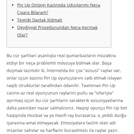
Pin Up Onlayn Kazinoda Uduşlarımı Necə
Çıxara Bilərəm?
Texniki Dəstək Xidməti
Qeydiyyat Prosedurundan Necə Keçmək
Olar?
Bu cür şərhləri asanlıqla real qumarbazların müzakirə
etdiyi bir neçə problemli mövzuya bölmək olar. Başa
düşmək lazımdır ki, İnternetdə bir çox “xüsusi” rəylər var,
onlar üçün kazino Pin Up oyunçularını cəlb etmək istəyən
rəqib strukturlar tərəfindən ödənilir. Təxminən Pin Up
casino az real oyunçunun rəylərini pullu və “sifarişlə”
ayırmaq üçün bu cür şərhlərin xarakterik xüsusiyyətlərinə
daha yaxından nəzər salmalısınız. Həqiqi oyunçu Pin Up bet
haqqında müsbət və ya mənfi rəy buraxarsa, o, yeddi durğu
işarəsinə əməl etməyəcək. Emosiyalara təslim olan adi
insanlar səhvlər və hərflərin buraxılması ilə rəylər yazır.