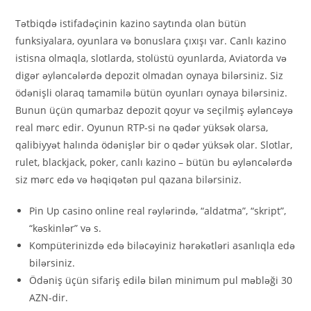
Tətbiqdə istifadəçinin kazino saytında olan bütün
funksiyalara, oyunlara və bonuslara çıxışı var. Canlı kazino
istisna olmaqla, slotlarda, stolüstü oyunlarda, Aviatorda və
digər əyləncələrdə depozit olmadan oynaya bilərsiniz. Siz
ödənişli olaraq tamamilə bütün oyunları oynaya bilərsiniz.
Bunun üçün qumarbaz depozit qoyur və seçilmiş əyləncəyə
real mərc edir. Oyunun RTP-si nə qədər yüksək olarsa,
qalibiyyət halında ödənişlər bir o qədər yüksək olar. Slotlar,
rulet, blackjack, poker, canlı kazino – bütün bu əyləncələrdə
siz mərc edə və həqiqətən pul qazana bilərsiniz.
Pin Up casino online real rəylərində, “aldatma”, “skript”,
“kəskinlər” və s.
Kompüterinizdə edə biləcəyiniz hərəkətləri asanlıqla edə
bilərsiniz.
Ödəniş üçün sifariş edilə bilən minimum pul məbləği 30
AZN-dir.