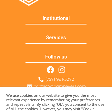
Institutional
Services
Follow us
(757) 981-5272
contact@pqmpavers.com
Norfolk, VA
We use cookies on our website to give you the most
relevant experience by remembering your preferences
and repeat visits. By clicking “Ok”, you consent to the use
© 2022 PQM Pavers – All Rights Reserved | Developed by:
of ALL the cookies. However, you may visit "Cookie
Trajetória Do Sucesso