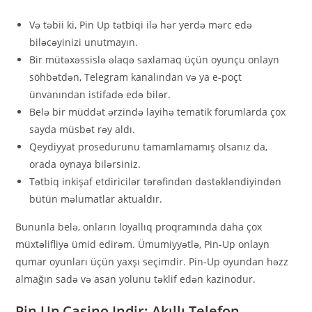
Və təbii ki, Pin Up tətbiqi ilə hər yerdə mərc edə
biləcəyinizi unutmayın.
Bir mütəxəssislə əlaqə saxlamaq üçün oyunçu onlayn
söhbətdən, Telegram kanalından və ya e-poçt
ünvanından istifadə edə bilər.
Belə bir müddət ərzində layihə tematik forumlarda çox
sayda müsbət rəy aldı.
Qeydiyyat prosedurunu tamamlamamış olsanız da,
orada oynaya bilərsiniz.
Tətbiq inkişaf etdiricilər tərəfindən dəstəkləndiyindən
bütün məlumatlar aktualdır.
Bununla belə, onların loyallıq proqramında daha çox
müxtəlifliyə ümid edirəm. Ümumiyyətlə, Pin-Up onlayn
qumar oyunları üçün yaxşı seçimdir. Pin-Up oyundan həzz
almağın sadə və asan yolunu təklif edən kazinodur.
Pin Up Casino Indir: Akıllı Telefon