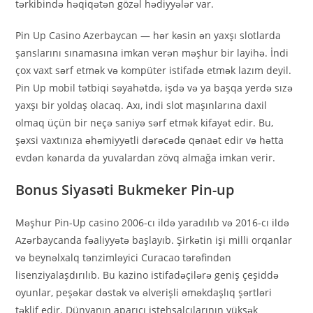
tərkibində həqiqətən gözəl hədiyyələr var.
Pin Up Casino Azerbaycan — hər kəsin ən yaxşı slotlarda
şanslarını sınamasına imkan verən məşhur bir layihə. İndi
çox vaxt sərf etmək və kompüter istifadə etmək lazım deyil.
Pin Up mobil tətbiqi səyahətdə, işdə və ya başqa yerdə sızə
yaxşı bir yoldaş olacaq. Axı, indi slot maşınlarına daxil
olmaq üçün bir neçə saniyə sərf etmək kifayət edir. Bu,
şəxsi vaxtınıza əhəmiyyətli dərəcədə qənaət edir və hətta
evdən kənarda da yuvalardan zövq almağa imkan verir.
Bonus Siyasəti Bukmeker Pin-up
Məşhur Pin-Up casino 2006-cı ildə yaradılıb və 2016-cı ildə
Azərbaycanda fəaliyyətə başlayıb. Şirkətin işi milli orqanlar
və beynəlxalq tənzimləyici Curacao tərəfindən
lisenziyalaşdırılıb. Bu kazino istifadəçilərə geniş çeşiddə
oyunlar, peşəkar dəstək və əlverişli əməkdaşlıq şərtləri
təklif edir. Dünyanın aparıcı istehsalçılarının yüksək