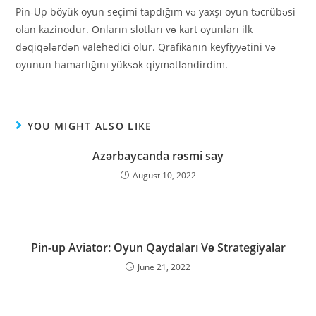
Pin-Up böyük oyun seçimi tapdığım və yaxşı oyun təcrübəsi
olan kazinodur. Onların slotları və kart oyunları ilk
dəqiqələrdən valehedici olur. Qrafikanın keyfiyyətini və
oyunun hamarlığını yüksək qiymətləndirdim.
YOU MIGHT ALSO LIKE
Azərbaycanda rəsmi say
August 10, 2022
Pin-up Aviator: Oyun Qaydaları Və Strategiyalar
June 21, 2022