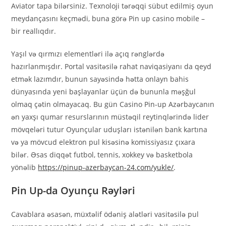
Aviator tapa bilərsiniz. Texnoloji tərəqqi sübut edilmiş oyun
meydançasını keçmədi, buna görə Pin up casino mobile –
bir reallıqdır.
Yaşıl və qırmızı elementləri ilə açıq rənglərdə
hazırlanmışdır. Portal vasitəsilə rahat naviqasiyanı da qeyd
etmək lazımdır, bunun sayəsində hətta onlayn bahis
dünyasında yeni başlayanlar üçün də bununla məşğul
olmaq çətin olmayacaq. Bu gün Casino Pin-up Azərbaycanın
ən yaxşı qumar resurslarının müstəqil reytinqlərində lider
mövqeləri tutur Oyunçular uduşları istənilən bank kartına
və ya mövcud elektron pul kisəsinə komissiyasız çıxara
bilər. Əsas diqqət futbol, ​​tennis, xokkey və basketbola
yönəlib
https://pinup-azerbaycan-24.com/yukle/
.
Pin Up-da Oyunçu Rəyləri
Cavablara əsasən, müxtəlif ödəniş alətləri vasitəsilə pul