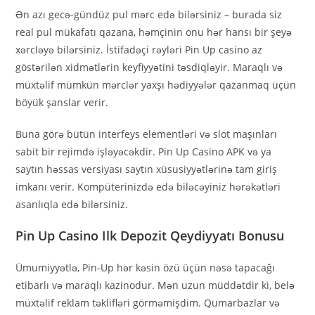
Ən azı gecə-gündüz pul mərc edə bilərsiniz – burada siz
real pul mükafatı qazana, həmçinin onu hər hansı bir şeyə
xərcləyə bilərsiniz. İstifadəçi rəyləri Pin Up casino az
göstərilən xidmətlərin keyfiyyətini təsdiqləyir. Maraqlı və
müxtəlif mümkün mərclər yaxşı hədiyyələr qazanmaq üçün
böyük şanslar verir.
Buna görə bütün interfeys elementləri və slot maşınları
sabit bir rejimdə işləyəcəkdir. Pin Up Casino APK və ya
saytın həssas versiyası saytın xüsusiyyətlərinə tam giriş
imkanı verir. Kompüterinizdə edə biləcəyiniz hərəkətləri
asanlıqla edə bilərsiniz.
Pin Up Casino Ilk Depozit Qeydiyyatı Bonusu
Ümumiyyətlə, Pin-Up hər kəsin özü üçün nəsə tapacağı
etibarlı və maraqlı kazinodur. Mən uzun müddətdir ki, belə
müxtəlif reklam təklifləri görməmişdim. Qumarbazlar və