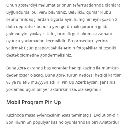
Onun göstərdiyi məlumatlar onun təfərrüatlarında olanlara
uyğundursa, pul verə bilərsiniz. Beləliklə, qumar klubu
özünü fırıldaqçılardan sığortalayır, həmçinin eyni şəxsin 2
dəfə depozitsiz bonusu geri götürmək qərarına gəlib-
gəlmədiyini yoxlayır. Uduşların ilk geri alınması zamanı
oyunçu yoxlamadan keçməlidir. Bu proseduru yerinə
yetirmək üçün pasport səhifələrinin fotoşəkillərini texniki
dəstək xidmətinə göndərməlisiniz.
Buna görə ekranda baş verənlər həqiqi kazino ilə mümkün
qədər oxşar olacaq. Buna görə, turun nəticəsi həqiqi kartlar
və ya ruletlə müəyyən edilir. Pin Up Azerbaycan, şansınızı
yoxlamaq üçün bir yer axtarırsınızsa, əla seçimdir.
Mobil Proqram Pin Up
Kazinoda masa əyləncəsinin əsas təminatçısı Evolution-dır.
Son illərin ən populyar kazino oyunlarından biri Aviatordur.