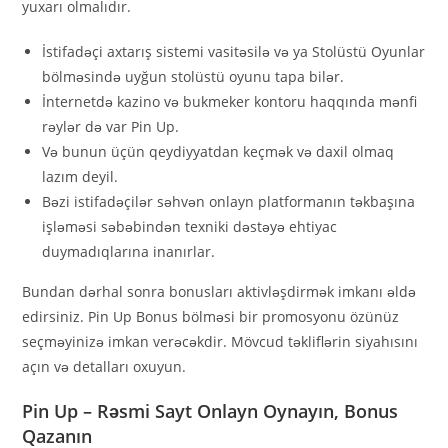
yuxarı olmalıdır.
İstifadəçi axtarış sistemi vasitəsilə və ya Stolüstü Oyunlar
bölməsində uyğun stolüstü oyunu tapa bilər.
İnternetdə kazino və bukmeker kontoru haqqında mənfi
rəylər də var Pin Up.
Və bunun üçün qeydiyyatdan keçmək və daxil olmaq
lazım deyil.
Bəzi istifadəçilər səhvən onlayn platformanın təkbaşına
işləməsi səbəbindən texniki dəstəyə ehtiyac
duymadıqlarına inanırlar.
Bundan dərhal sonra bonusları aktivləşdirmək imkanı əldə
edirsiniz. Pin Up Bonus bölməsi bir promosyonu özünüz
seçməyinizə imkan verəcəkdir. Mövcud təkliflərin siyahısını
açın və detalları oxuyun.
Pin Up – Rəsmi Sayt Onlayn Oynayın, Bonus
Qazanın