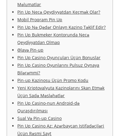
Məlumatlar
Pin Up Necə Qeydiyyatdan Keçmək Olar?
Mobil Proqram Pin Up
Pin Up Nə Qədər Onlayn Kazino Təklif Edir?
Pin Up Bukmeker Kontorunda Necə
Qeydi̇yyatdan Olmaq
Əlavə Pin-up
Pin Up Casino Oyunçuları Üçün Bonuslar
Pin Up Casino Oyunlarını Pulsuz Oynaya
Bilərəmmi?
Pin-up Kazinosu Üçün Promo Kodu
Yeni Kriptovalyuta Kazinolarını Skan Etmək
Üçün Sadə Məsləhətlər
Pin Up Casino-nun Android-də
Quraşdırılması
Sual Və Pin-up Casino
Pin Up Casino Az: Azərbaycan Istifadəçiləri
Üçün Rəsmi Sayt