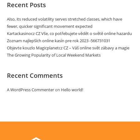
Recent Posts
Also, its reduced volatility serves stretched classes, which have
fewer, quicker significant movement expected
Kartackasinocz CZ Vše, co potřebujete vědět o světě online hazardu
Zoznam najlepších online kasín pre rok 2023 -566731031
Objevte kouzlo Magicplanetcz CZ – Váš online svět zábavy a magie
The Growing Popularity of Local Weekend Markets
Recent Comments
A WordPress Commenter
on
Hello world!