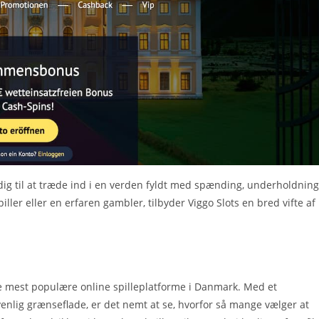
r dig til at træde ind i en verden fyldt med spænding, underholdning
ller eller en erfaren gambler, tilbyder Viggo Slots en bred vifte af
 de mest populære online spilleplatforme i Danmark. Med et
enlig grænseflade, er det nemt at se, hvorfor så mange vælger at