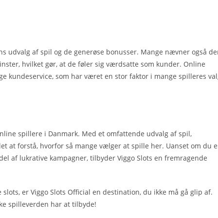
rmens udvalg af spil og de generøse bonusser. Mange nævner også d
nster, hvilket gør, at de føler sig værdsatte som kunder. Online
e kundeservice, som har været en stor faktor i mange spilleres va
 online spillere i Danmark. Med et omfattende udvalg af spil,
let at forstå, hvorfor så mange vælger at spille her. Uanset om du e
rdel af lukrative kampagner, tilbyder Viggo Slots en fremragende
 slots, er Viggo Slots Official en destination, du ikke må gå glip af.
e spilleverden har at tilbyde!