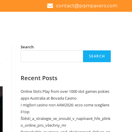
contact@pqmpavers.com
Search
SEARCH
Recent Posts
Online Slots Play from over 1000 slot games pokies
apps Australia at Bovada Casino
I migliori casino non AAM2026: ecco come scegliere
il top
Štěstí_a_strategie_se_snoubí_v_napínavé_hře_plink
o_online_pro_všechny_mi