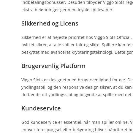
indbetalingsbonusser. Desuden tilbyder Viggo Slots reg
ekstra belønninger gennem loyale spillevaner.
Sikkerhed og Licens
Sikkerhed er af højeste prioritet hos Viggo Slots Officia
hvilket sikrer, at alle spil er fair og sikre. Spillere kan
beskyttet med avanceret krypteringsteknologi. Dette gør
Brugervenlig Platform
Viggo Slots er designet med brugervenlighed for øje. Den 
yndlingsspil, og den responsive design sikrer, at du ka
du tænde dit yndlingsslot og begynde at spille med de
Kundeservice
God kundeservice er essentiel, når man spiller online. Vig
enhver forespørgsel eller bekymring bliver håndteret hur