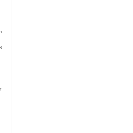
en
lg
r