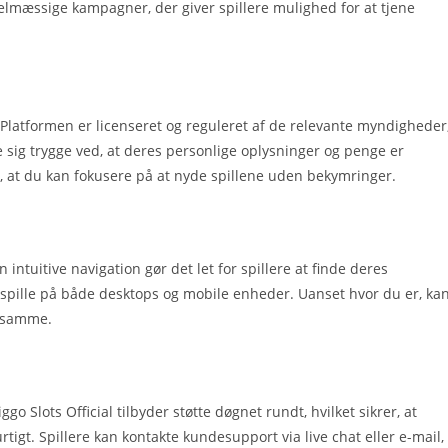
elmæssige kampagner, der giver spillere mulighed for at tjene
l. Platformen er licenseret og reguleret af de relevante myndigheder
 føle sig trygge ved, at deres personlige oplysninger og penge er
, at du kan fokusere på at nyde spillene uden bekymringer.
intuitive navigation gør det let for spillere at finde deres
n spille på både desktops og mobile enheder. Uanset hvor du er, ka
t samme.
go Slots Official tilbyder støtte døgnet rundt, hvilket sikrer, at
tigt. Spillere kan kontakte kundesupport via live chat eller e-mail,