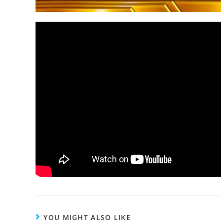
YOU MIGHT ALSO LIKE