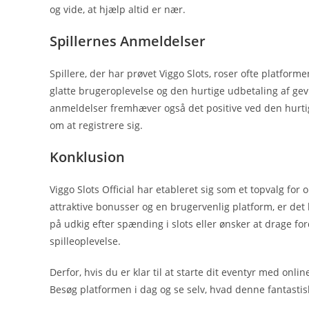
og vide, at hjælp altid er nær.
Spillernes Anmeldelser
Spillere, der har prøvet Viggo Slots, roser ofte platfo
glatte brugeroplevelse og den hurtige udbetaling af gevi
anmeldelser fremhæver også det positive ved den hurtig
om at registrere sig.
Konklusion
Viggo Slots Official har etableret sig som et topvalg for
attraktive bonusser og en brugervenlig platform, er det 
på udkig efter spænding i slots eller ønsker at drage fo
spilleoplevelse.
Derfor, hvis du er klar til at starte dit eventyr med online
Besøg platformen i dag og se selv, hvad denne fantastisk