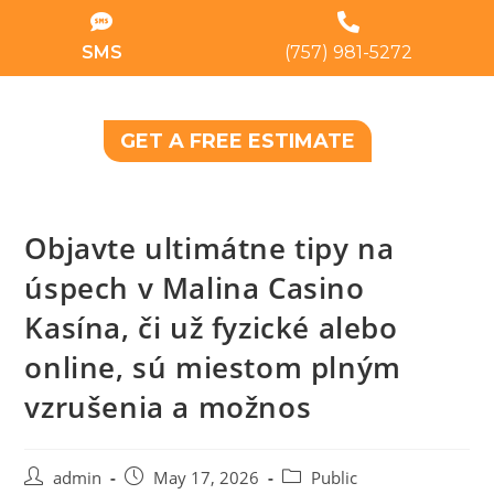
SMS
(757) 981-5272
GET A FREE ESTIMATE
Objavte ultimátne tipy na
úspech v Malina Casino
Kasína, či už fyzické alebo
online, sú miestom plným
vzrušenia a možnos
admin
May 17, 2026
Public