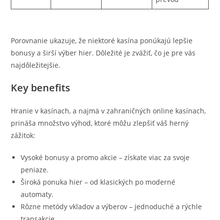
Porovnanie ukazuje, že niektoré kasína ponúkajú lepšie
bonusy a širší výber hier. Dôležité je zvážiť, čo je pre vás
najdôležitejšie.
Key benefits
Hranie v kasínach, a najmä v zahraničných online kasínach,
prináša množstvo výhod, ktoré môžu zlepšiť váš herný
zážitok:
Vysoké bonusy a promo akcie – získate viac za svoje
peniaze.
Široká ponuka hier – od klasických po moderné
automaty.
Rôzne metódy vkladov a výberov – jednoduché a rýchle
transakcie.