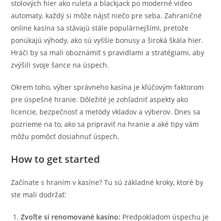
stolových hier ako ruleta a blackjack po moderné video
automaty, každý si môže nájsť niečo pre seba. Zahraničné
online kasína sa stávajú stále populárnejšími, pretože
ponúkajú výhody, ako sú vyššie bonusy a široká škála hier.
Hráči by sa mali oboznámiť s pravidlami a stratégiami, aby
zvýšili svoje šance na úspech.
Okrem toho, výber správneho kasína je kľúčovým faktorom
pre úspešné hranie. Dôležité je zohľadniť aspekty ako
licencie, bezpečnosť a metódy vkladov a výberov. Dnes sa
pozrieme na to, ako sa pripraviť na hranie a aké tipy vám
môžu pomôcť dosiahnuť úspech.
How to get started
Začínate s hraním v kasíne? Tu sú základné kroky, ktoré by
ste mali dodržať:
Zvoľte si renomované kasíno:
Predpokladom úspechu je